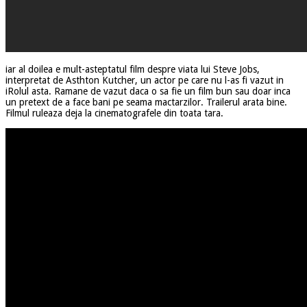
iar al doilea e mult-asteptatul film despre viata lui Steve Jobs,
interpretat de Asthton Kutcher, un actor pe care nu l-as fi vazut in
iRolul asta. Ramane de vazut daca o sa fie un film bun sau doar inca
un pretext de a face bani pe seama mactarzilor. Trailerul arata bine.
Filmul ruleaza deja la cinematografele din toata tara.