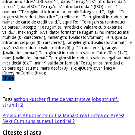
introduci o adresă URL validă.", date: "Te rugăm să introduci o dată
corectă.", dateISO: "Te rugăm să introduci o dată (ISO) corectă.",
number: "Te rugăm să introduci un număr întreg valid.", digits: "Te
rugăm să introduci doar cifre.", creditcard: "Te rugăm să introduci un
numar de carte de credit valid.", equalTo: "Te rugăm să reintroduci
valoarea.", accept: "Te rugăm să introduci o valoare cu o extensie
validă.", maxlength: $.validator.format("Te rugăm să nu introduci mai
mult de {0} caractere."), minlength: $.validator.format("Te rugăm să
introduci cel puțin {0} caractere."), rangelength: $.validator.format("Te
rugăm să introduci o valoare între {0} și {1} caractere."), range:
$.validator.format("Te rugăm să introduci o valoare între {0} și {1}."),
max: $.validator.format("Te rugăm să introduci o valoare egal sau mai
mică decât {0}."), min: $.validator.format("Te rugăm să introduci o
valoare egal sau mai mare decât {0}.") });}(jQuery));var $mcj =
jQuery.noConflict(true);
Share
Tags
asthon kutcher
filme de vazut
steve jobs
strumfi
strumfi 2
Previous
Abuz incredibil la Manastirea Curtea de Arges!
Next
Cum suna sunetul Londrei ?
Citeste si asta