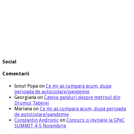
Social
Comentarii
Ionut Popa
on
Ce mi-as cumpara acum, dupa
perioada de autoizolare/pandemie
Georgiana
on
Cateva ganduri despre metroul din
Drumul Taberei
Mariana
on
Ce mi-as cumpara acum, dupa perioada
de autoizolare/pandemie
Constantin Andronic
on
Concurs: o invitație la GPeC
SUMMIT 4-5 Noiembrie