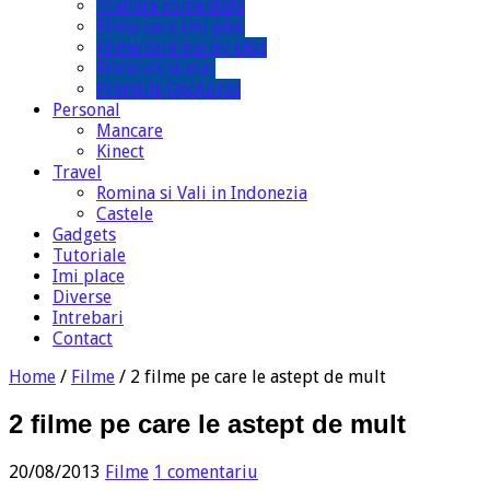
Trailere comentate
Filme care imi plac
Filme care nu-mi plac
Filme ok si atat
Premiile OscAuras
Personal
Mancare
Kinect
Travel
Romina si Vali in Indonezia
Castele
Gadgets
Tutoriale
Imi place
Diverse
Intrebari
Contact
Home
/
Filme
/
2 filme pe care le astept de mult
2 filme pe care le astept de mult
20/08/2013
Filme
1 comentariu