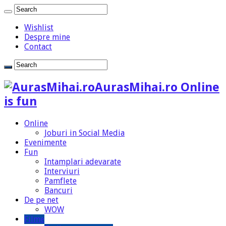
Wishlist
Despre mine
Contact
AurasMihai.ro Online
is fun
Online
Joburi in Social Media
Evenimente
Fun
Intamplari adevarate
Interviuri
Pamflete
Bancuri
De pe net
WOW
Filme