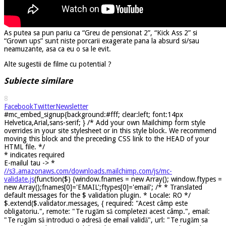
As putea sa pun pariu ca “Greu de pensionat 2”, “Kick Ass 2” si
“Grown ups” sunt niste porcarii exagerate pana la absurd si/sau
neamuzante, asa ca eu o sa le evit.
Alte sugestii de filme cu potential ?
Subiecte similare
8
Facebook
Twitter
Newsletter
#mc_embed_signup{background:#fff; clear:left; font:14px
Helvetica,Arial,sans-serif; } /* Add your own Mailchimp form style
overrides in your site stylesheet or in this style block. We recommend
moving this block and the preceding CSS link to the HEAD of your
HTML file. */
*
indicates required
E-mailul tau ->
*
//s3.amazonaws.com/downloads.mailchimp.com/js/mc-
validate.js
(function($) {window.fnames = new Array(); window.ftypes =
new Array();fnames[0]='EMAIL';ftypes[0]='email'; /* * Translated
default messages for the $ validation plugin. * Locale: RO */
$.extend($.validator.messages, { required: "Acest câmp este
obligatoriu.", remote: "Te rugăm să completezi acest câmp.", email:
"Te rugăm să introduci o adresă de email validă", url: "Te rugăm sa