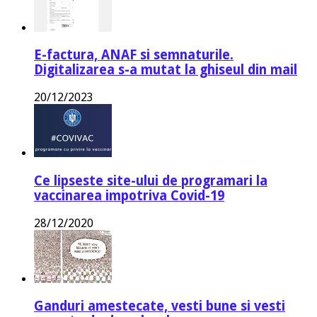
E-factura, ANAF si semnaturile.
Digitalizarea s-a mutat la ghiseul din mail
20/12/2023
Ce lipseste site-ului de programari la
vaccinarea impotriva Covid-19
28/12/2020
Ganduri amestecate, vesti bune si vesti