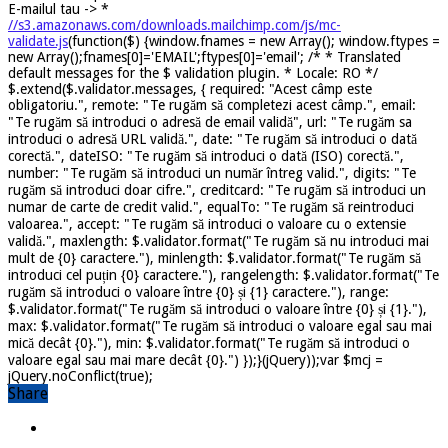
E-mailul tau ->
*
//s3.amazonaws.com/downloads.mailchimp.com/js/mc-
validate.js
(function($) {window.fnames = new Array(); window.ftypes =
new Array();fnames[0]='EMAIL';ftypes[0]='email'; /* * Translated
default messages for the $ validation plugin. * Locale: RO */
$.extend($.validator.messages, { required: "Acest câmp este
obligatoriu.", remote: "Te rugăm să completezi acest câmp.", email:
"Te rugăm să introduci o adresă de email validă", url: "Te rugăm sa
introduci o adresă URL validă.", date: "Te rugăm să introduci o dată
corectă.", dateISO: "Te rugăm să introduci o dată (ISO) corectă.",
number: "Te rugăm să introduci un număr întreg valid.", digits: "Te
rugăm să introduci doar cifre.", creditcard: "Te rugăm să introduci un
numar de carte de credit valid.", equalTo: "Te rugăm să reintroduci
valoarea.", accept: "Te rugăm să introduci o valoare cu o extensie
validă.", maxlength: $.validator.format("Te rugăm să nu introduci mai
mult de {0} caractere."), minlength: $.validator.format("Te rugăm să
introduci cel puțin {0} caractere."), rangelength: $.validator.format("Te
rugăm să introduci o valoare între {0} și {1} caractere."), range:
$.validator.format("Te rugăm să introduci o valoare între {0} și {1}."),
max: $.validator.format("Te rugăm să introduci o valoare egal sau mai
mică decât {0}."), min: $.validator.format("Te rugăm să introduci o
valoare egal sau mai mare decât {0}.") });}(jQuery));var $mcj =
jQuery.noConflict(true);
Share