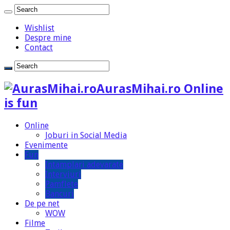
Wishlist
Despre mine
Contact
AurasMihai.ro Online
is fun
Online
Joburi in Social Media
Evenimente
Fun
Intamplari adevarate
Interviuri
Pamflete
Bancuri
De pe net
WOW
Filme