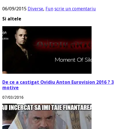
06/09/2015
Diverse
,
Fun
scrie un comentariu
Si altele
De ce a castigat Ovidiu Anton Eurovision 2016 ? 3
motive
07/03/2016