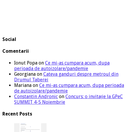
Social
Comentarii
Ionut Popa
on
Ce mi-as cumpara acum, dupa
perioada de autoizolare/pandemie
Georgiana
on
Cateva ganduri despre metroul din
Drumul Taberei
Mariana
on
Ce mi-as cumpara acum, dupa perioada
de autoizolare/pandemie
Constantin Andronic
on
Concurs: o invitație la GPeC
SUMMIT 4-5 Noiembrie
Recent Posts