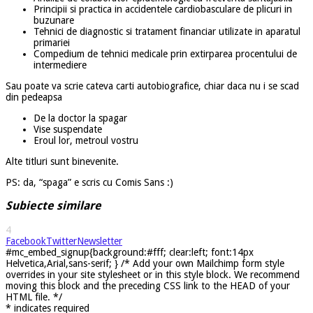
Principii si practica in accidentele cardiobasculare de plicuri in
buzunare
Tehnici de diagnostic si tratament financiar utilizate in aparatul
primariei
Compedium de tehnici medicale prin extirparea procentului de
intermediere
Sau poate va scrie cateva carti autobiografice, chiar daca nu i se scad
din pedeapsa
De la doctor la spagar
Vise suspendate
Eroul lor, metroul vostru
Alte titluri sunt binevenite.
PS: da, “spaga” e scris cu Comis Sans :)
Subiecte similare
4
Facebook
Twitter
Newsletter
#mc_embed_signup{background:#fff; clear:left; font:14px
Helvetica,Arial,sans-serif; } /* Add your own Mailchimp form style
overrides in your site stylesheet or in this style block. We recommend
moving this block and the preceding CSS link to the HEAD of your
HTML file. */
*
indicates required