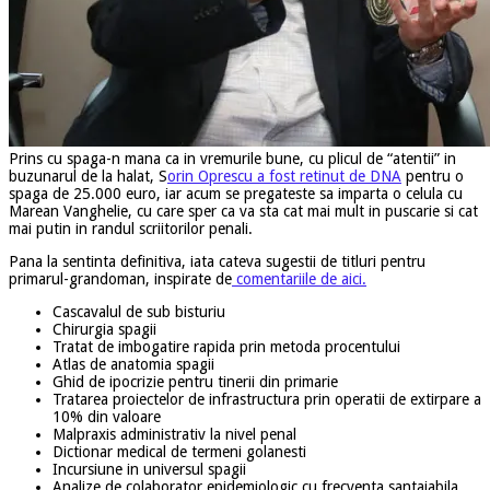
Prins cu spaga-n mana ca in vremurile bune, cu plicul de “atentii” in
buzunarul de la halat, S
orin Oprescu a fost retinut de DNA
pentru o
spaga de 25.000 euro, iar acum se pregateste sa imparta o celula cu
Marean Vanghelie, cu care sper ca va sta cat mai mult in puscarie si cat
mai putin in randul scriitorilor penali.
Pana la sentinta definitiva, iata cateva sugestii de titluri pentru
primarul-grandoman, inspirate de
comentariile de aici.
Cascavalul de sub bisturiu
Chirurgia spagii
Tratat de imbogatire rapida prin metoda procentului
Atlas de anatomia spagii
Ghid de ipocrizie pentru tinerii din primarie
Tratarea proiectelor de infrastructura prin operatii de extirpare a
10% din valoare
Malpraxis administrativ la nivel penal
Dictionar medical de termeni golanesti
Incursiune in universul spagii
Analize de colaborator epidemiologic cu frecventa santajabila