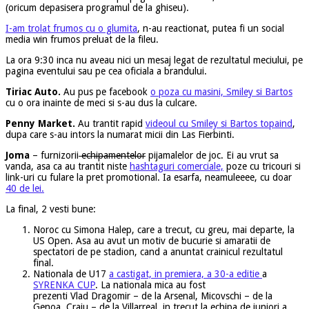
(oricum depasisera programul de la ghiseu).
I-am trolat frumos cu o glumita
, n-au reactionat, putea fi un social
media win frumos preluat de la fileu.
La ora 9:30 inca nu aveau nici un mesaj legat de rezultatul meciului, pe
pagina eventului sau pe cea oficiala a brandului.
Tiriac Auto.
Au pus pe facebook
o poza cu masini, Smiley si Bartos
cu o ora inainte de meci si s-au dus la culcare.
Penny Market.
Au trantit rapid
videoul cu Smiley si Bartos topaind
,
dupa care s-au intors la numarat micii din Las Fierbinti.
Joma
– furnizorii
echipamentelor
pijamalelor de joc. Ei au vrut sa
vanda, asa ca au trantit niste
hashtaguri comerciale,
poze cu tricouri si
link-uri cu fulare la pret promotional. Ia esarfa, neamuleeee, cu doar
40 de lei.
La final, 2 vesti bune:
Noroc cu Simona Halep, care a trecut, cu greu, mai departe, la
US Open. Asa au avut un motiv de bucurie si amaratii de
spectatori de pe stadion, cand a anuntat crainicul rezultatul
final.
Nationala de U17
a castigat, in premiera, a 30-a editie
a
SYRENKA CUP
. La nationala mica au fost
prezenti Vlad Dragomir – de la Arsenal, Micovschi – de la
Genoa, Craiu – de la Villarreal, in trecut la echipa de juniori a