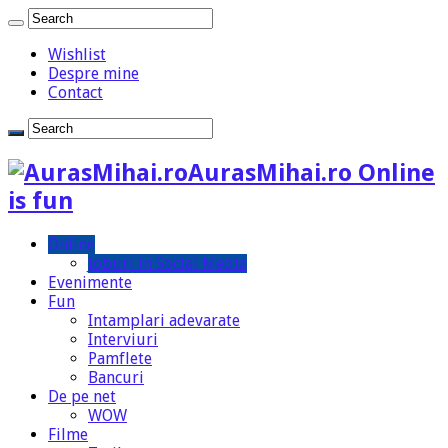
Wishlist
Despre mine
Contact
AurasMihai.ro Online
is fun
Online
Joburi in Social Media
Evenimente
Fun
Intamplari adevarate
Interviuri
Pamflete
Bancuri
De pe net
WOW
Filme