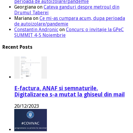
perioada de autoizolare/pandemie
Georgiana
on
Cateva ganduri despre metroul din
Drumul Taberei
Mariana
on
Ce mi-as cumpara acum, dupa perioada
de autoizolare/pandemie
Constantin Andronic
on
Concurs: o invitație la GPeC
SUMMIT 4-5 Noiembrie
Recent Posts
E-factura, ANAF si semnaturile.
Digitalizarea s-a mutat la ghiseul din mail
20/12/2023