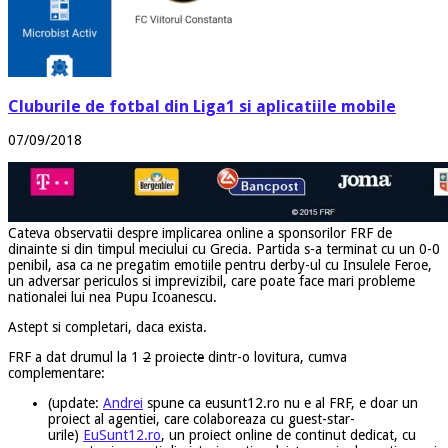
Cluburile de fotbal din Liga1 si aplicatiile mobile
07/09/2018
Cateva observatii despre implicarea online a sponsorilor FRF de
dinainte si din timpul meciului cu Grecia. Partida s-a terminat cu un 0-0
penibil, asa ca ne pregatim emotiile pentru derby-ul cu Insulele Feroe,
un adversar periculos si imprevizibil, care poate face mari probleme
nationalei lui nea Pupu Icoanescu.
Astept si completari, daca exista.
FRF a dat drumul la 1
2
proiect
e
dintr-o lovitura, cumva
complementare:
(update:
Andrei
spune ca eusunt12.ro nu e al FRF, e doar un
proiect al agentiei, care colaboreaza cu guest-star-
urile)
EuSunt12.ro
, un proiect online de continut dedicat, cu