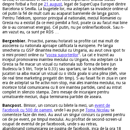
despre fotbal a fost pe
21 august
, legat de SuperCupa Europei dintre
Barcelona si Sevilla. La bugetele lor, ma asteptam sa invadeze online-ul
cel putin la fel de mult cum au acaparat bannerele de langa gazon.
Pentru Telekom, sponsor principal al nationalei, meciul Romaniei cu
Grecia nu a existat (la ce meci penibil a fost, poate ca au facut mai bine
de si-au conservat energia). Cel putin, nu pe online/facebook. Sau n-
am vazut eu, ca sunt pe RDS …
Bergenbier.
Proactivi, pareau hotarati sa profite cat mai mult de
asocierea cu nationala aproape calificata la europene. Pe langa
smecheria cu GSP dinaintea meciului cu Ungaria, au avut ceva spot tv
si mini proiect online cu “
vocea suporterilor
“. La cat e traznit au
inceput promovarea inaintea meciului cu Ungaria, ma asteptam ca la
Grecia sa fie macar un vizual cu nationala sub forma de bere (un
Budescu la 5 litri, Torje la 0.33) sau spartani, iar la schimbarile de
jucatori sa aiba macar un vizual cu o sticla goala si una plina (deh, vise
de real time marketing pregatit din timp). S-au fasait fix in ziua in care
era de asteptat sa fie activi non-stop, mai ales inaintea meciului, nu sa
inceteze total comunicarea cu 8 ore inaintea partidei, cand au intrat
complet in silenzio stampa. Zero mesaje de incurajare pentru
urmatoarele meciuri, dupa terminarea partidei de aseara.
Bancpost.
Binisor, un concurs cu bilete la meci, un
event de
Facebook cu 500 de oameni,
unde l-au pus pe
Toma Nicolau
sa
comenteze faze din meci. Au avut un singur concurs cu premii pentru
cei de pe event, pe timpul meciului. Au profitat de second-screen-ul
ocupat de eventul de pe faceboook, unde s-au retras,
abandonand comunicarea pe pagina de facebook, inca de la ora 18