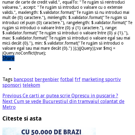
numar de carte de credit valid.", equalTo: "Te rugăm să reintroduci
valoarea.", accept: "Te rugăm să introduci o valoare cu o extensie
validă.", maxlength: $.validator.format("Te rugăm să nu introduci mai
mult de {0} caractere."), minlength: $.validator.format("Te rugăm să
introduci cel puțin {0} caractere."), rangelength: $.validator.format("Te
rugăm să introduci o valoare între {0} și {1} caractere."), range:
$.validator.format("Te rugăm să introduci o valoare între {0} și {1}."),
max: $.validator.format("Te rugăm să introduci o valoare egal sau mai
mică decât {0}."), min: $.validator.format("Te rugăm să introduci o
valoare egal sau mai mare decât {0}.") });}(jQuery));var $mcj =
jQuery.noConflict(true);
Share
Tags
bancpost
bergenbier
fotbal
frf
marketing sportiv
sponsori
telekom
Previous
Ce carti ar putea scrie Oprescu in puscarie ?
Next
Cum se vede Bucurestiul din tramvaiul colantat de
Metro
Citeste si asta