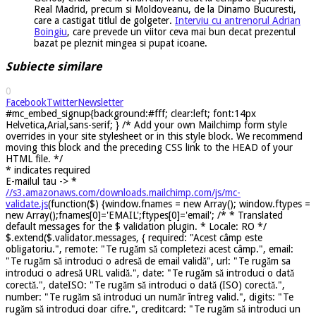
Real Madrid, precum si Moldoveanu, de la Dinamo Bucuresti,
care a castigat titlul de golgeter.
Interviu cu antrenorul Adrian
Boingiu
, care prevede un viitor ceva mai bun decat prezentul
bazat pe pleznit mingea si pupat icoane.
Subiecte similare
0
Facebook
Twitter
Newsletter
#mc_embed_signup{background:#fff; clear:left; font:14px
Helvetica,Arial,sans-serif; } /* Add your own Mailchimp form style
overrides in your site stylesheet or in this style block. We recommend
moving this block and the preceding CSS link to the HEAD of your
HTML file. */
*
indicates required
E-mailul tau ->
*
//s3.amazonaws.com/downloads.mailchimp.com/js/mc-
validate.js
(function($) {window.fnames = new Array(); window.ftypes =
new Array();fnames[0]='EMAIL';ftypes[0]='email'; /* * Translated
default messages for the $ validation plugin. * Locale: RO */
$.extend($.validator.messages, { required: "Acest câmp este
obligatoriu.", remote: "Te rugăm să completezi acest câmp.", email:
"Te rugăm să introduci o adresă de email validă", url: "Te rugăm sa
introduci o adresă URL validă.", date: "Te rugăm să introduci o dată
corectă.", dateISO: "Te rugăm să introduci o dată (ISO) corectă.",
number: "Te rugăm să introduci un număr întreg valid.", digits: "Te
rugăm să introduci doar cifre.", creditcard: "Te rugăm să introduci un