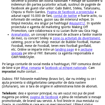
secvente si povesti din istoria nationalei + mesaje de sustinere si
indemnuri din partea jucatorilor actuali, sustinut de paginile de
facebook ale guest-star-urilor: Gabi Balint, Stelea, Tatarusanu,
Chipciu si Florin Gardos.
Pagina de facebook a proiectului
a
adunat rapid 10.000 de fani,
contul de twitter
e foarte activ, cu
informatii din vestiare, gazon sau din interiorul echipei. In
timpul meciului, era singur pe hashtagul
#eusunt12
. In spatele
proiectului e agentia de marketing sportiv Making Off
Promotion, care colaboreaza si cu Lucian Bute sau Gica Hagi.
ArenaFanilor
, un concept interesant de activare a fanilor inainte
de meci, cu concert Smiley si
zone cu activitati de divertisment
,
catering, poze si fan shop: meciuri de Bubble Football, Human
Foosball, mese de Foosball, teren mini football gonflabil,
etc. Online se imparte intre un
landing page
si o
sectiune
speciala
pe site-ul FRF. Banuiesc ca agentia responsabila e
GMP/WebStyler.
Pe langa conturile de social media si hashtaguri, FRF comunica destul
de bine si pe
@hai_romania
si
facebook-ul echipei nationale
. Cam
imprastiat
multe conturi…
Dubios: FRF foloseste mailchimp (bravo lor), dar nu inteleg cu ce-i
ajuta prezenta si obligativitatea campurilor de data nastere
(zi/luna/an), sex si tara de origine in administrarea listei de abonati.
Telekom:
desi e sponsor principal, nu am vazut nici pui de pixel
magenta pe online,
pagina de facebook
e plina de reclamatii si mesaje
promotionale, de brand sau servicii. A fost liniste in ziua meciului cu
Grecia, in conditiile in care era un meci important. Ultimul status