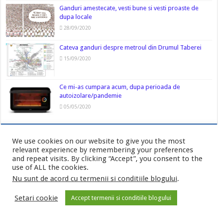
Ganduri amestecate, vesti bune si vesti proaste de
dupa locale
28/09/2020
Cateva ganduri despre metroul din Drumul Taberei
15/09/2020
Ce mi-as cumpara acum, dupa perioada de
autoizolare/pandemie
05/05/2020
We use cookies on our website to give you the most
relevant experience by remembering your preferences
and repeat visits. By clicking “Accept”, you consent to the
use of ALL the cookies.
Nu sunt de acord cu termenii si conditiile blogului
.
Politica de confidentialitate
-
Cookies
Setari cookie
Accept termenii si conditiile blogului
© Copyright AurasMihai.ro 2026