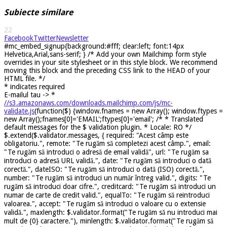
Subiecte similare
22
Facebook
Twitter
Newsletter
#mc_embed_signup{background:#fff; clear:left; font:14px
Helvetica,Arial,sans-serif; } /* Add your own Mailchimp form style
overrides in your site stylesheet or in this style block. We recommend
moving this block and the preceding CSS link to the HEAD of your
HTML file. */
*
indicates required
E-mailul tau ->
*
//s3.amazonaws.com/downloads.mailchimp.com/js/mc-
validate.js
(function($) {window.fnames = new Array(); window.ftypes =
new Array();fnames[0]='EMAIL';ftypes[0]='email'; /* * Translated
default messages for the $ validation plugin. * Locale: RO */
$.extend($.validator.messages, { required: "Acest câmp este
obligatoriu.", remote: "Te rugăm să completezi acest câmp.", email:
"Te rugăm să introduci o adresă de email validă", url: "Te rugăm sa
introduci o adresă URL validă.", date: "Te rugăm să introduci o dată
corectă.", dateISO: "Te rugăm să introduci o dată (ISO) corectă.",
number: "Te rugăm să introduci un număr întreg valid.", digits: "Te
rugăm să introduci doar cifre.", creditcard: "Te rugăm să introduci un
numar de carte de credit valid.", equalTo: "Te rugăm să reintroduci
valoarea.", accept: "Te rugăm să introduci o valoare cu o extensie
validă.", maxlength: $.validator.format("Te rugăm să nu introduci mai
mult de {0} caractere."), minlength: $.validator.format("Te rugăm să