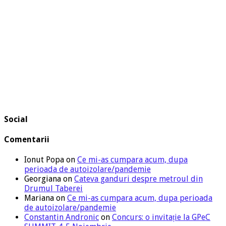
Social
Comentarii
Ionut Popa
on
Ce mi-as cumpara acum, dupa
perioada de autoizolare/pandemie
Georgiana
on
Cateva ganduri despre metroul din
Drumul Taberei
Mariana
on
Ce mi-as cumpara acum, dupa perioada
de autoizolare/pandemie
Constantin Andronic
on
Concurs: o invitație la GPeC