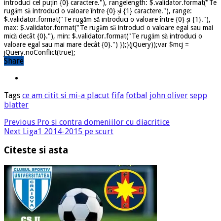
introduci cel puțin {0} caractere."), rangelength: $.validator.format("Te
rugăm să introduci o valoare între {0} și {1} caractere."), range:
$.validator.format("Te rugăm să introduci o valoare între {0} și {1}."),
max: $.validator.format("Te rugăm să introduci o valoare egal sau mai
mică decât {0}."), min: $.validator.format("Te rugăm să introduci o
valoare egal sau mai mare decât {0}.") });}(jQuery));var $mcj =
jQuery.noConflict(true);
Share
Tags
ce am citit si mi-a placut
fifa
fotbal
john oliver
sepp
blatter
Previous
Pro si contra domeniilor cu diacritice
Next
Liga1 2014-2015 pe scurt
Citeste si asta