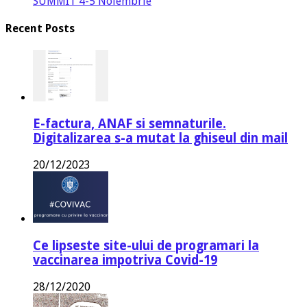
SUMMIT 4-5 Noiembrie
Recent Posts
E-factura, ANAF si semnaturile.
Digitalizarea s-a mutat la ghiseul din mail
20/12/2023
Ce lipseste site-ului de programari la
vaccinarea impotriva Covid-19
28/12/2020