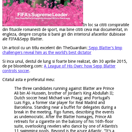
In loc sa cititi conspiratiile
din fituicile romanesti de sport, mai bine cititi ceva mai documentat, in
engleza, despre coruptia si banii gri din interiorul afacerilor dubioase
ale FIFA&Sepp Blatter.
Un articol cu un titlu excelent din TheGuardian:
Sepp Blatter’s limp
challengers reveal him as the world’s best dictator
Si inca unul, destul de lung si foarte bine realizat, din 30 aprilie 2015,
de pe bloomberg.com:
A League of His Own: how Sepp Blatter
controls soccer
.
Citatul asta e preferatul meu:
The three candidates running against Blatter are Prince
Ali bin Al-Hussein, brother of Jordan’s King Abdullah II;
Dutch soccer head Michael van Praag; and Portugal’s
Luis Figo, a former star player for Real Madrid and
Barcelona. Standing near a buffet for delegates during a
break in the meeting, Figo fumes, describing the events
as ­undemocratic. After the Blatter homages, Prince Ali
retreats for a cigarette on the balcony of his 16th-floor
suite, overlooking revelers who dance by one of Atlantis’s
11 swimming pools. Beyond is the azure Atlantic. “It’s a