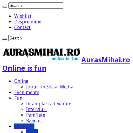
Wishlist
Despre mine
Contact
AurasMihai.ro
Online is fun
Online
Joburi in Social Media
Evenimente
Fun
Intamplari adevarate
Interviuri
Pamflete
Bancuri
De pe net
WOW