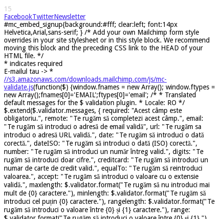
15
Facebook
Twitter
Newsletter
#mc_embed_signup{background:#fff; clear:left; font:14px
Helvetica,Arial,sans-serif; } /* Add your own Mailchimp form style
overrides in your site stylesheet or in this style block. We recommend
moving this block and the preceding CSS link to the HEAD of your
HTML file. */
*
indicates required
E-mailul tau ->
*
//s3.amazonaws.com/downloads.mailchimp.com/js/mc-
validate.js
(function($) {window.fnames = new Array(); window.ftypes =
new Array();fnames[0]='EMAIL';ftypes[0]='email'; /* * Translated
default messages for the $ validation plugin. * Locale: RO */
$.extend($.validator.messages, { required: "Acest câmp este
obligatoriu.", remote: "Te rugăm să completezi acest câmp.", email:
"Te rugăm să introduci o adresă de email validă", url: "Te rugăm sa
introduci o adresă URL validă.", date: "Te rugăm să introduci o dată
corectă.", dateISO: "Te rugăm să introduci o dată (ISO) corectă.",
number: "Te rugăm să introduci un număr întreg valid.", digits: "Te
rugăm să introduci doar cifre.", creditcard: "Te rugăm să introduci un
numar de carte de credit valid.", equalTo: "Te rugăm să reintroduci
valoarea.", accept: "Te rugăm să introduci o valoare cu o extensie
validă.", maxlength: $.validator.format("Te rugăm să nu introduci mai
mult de {0} caractere."), minlength: $.validator.format("Te rugăm să
introduci cel puțin {0} caractere."), rangelength: $.validator.format("Te
rugăm să introduci o valoare între {0} și {1} caractere."), range:
$.validator.format("Te rugăm să introduci o valoare între {0} și {1}."),