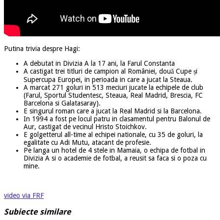
Putina trivia despre Hagi:
A debutat in Divizia A la 17 ani, la Farul Constanta
A castigat trei titluri de campion al României, două Cupe și
Supercupa Europei, in perioada in care a jucat la Steaua.
A marcat 271 goluri in 513 meciuri jucate la echipele de club
(Farul, Sportul Studentesc, Steaua, Real Madrid, Brescia, FC
Barcelona si Galatasaray).
E singurul roman care a jucat la Real Madrid si la Barcelona.
In 1994 a fost pe locul patru in clasamentul pentru Balonul de
Aur, castigat de vecinul Hristo Stoichkov.
E golgetterul all-time al echipei nationale, cu 35 de goluri, la
egalitate cu Adi Mutu, atacant de profesie.
Pe langa un hotel de 4 stele in Mamaia, o echipa de fotbal in
Divizia A si o academie de fotbal, a reusit sa faca si o poza cu
mine.
video via FRF
Subiecte similare