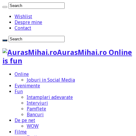
Wishlist
Despre mine
Contact
AurasMihai.ro Online
is fun
Online
Joburi in Social Media
Evenimente
Fun
Intamplari adevarate
Interviuri
Pamflete
Bancuri
De pe net
WOW
Filme