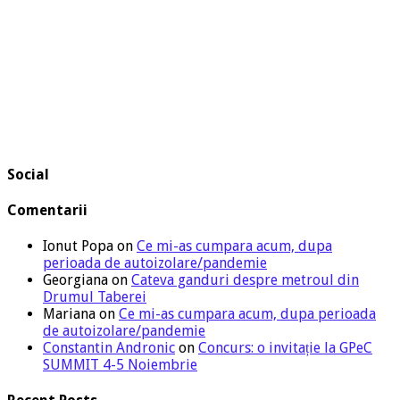
Social
Comentarii
Ionut Popa
on
Ce mi-as cumpara acum, dupa
perioada de autoizolare/pandemie
Georgiana
on
Cateva ganduri despre metroul din
Drumul Taberei
Mariana
on
Ce mi-as cumpara acum, dupa perioada
de autoizolare/pandemie
Constantin Andronic
on
Concurs: o invitație la GPeC
SUMMIT 4-5 Noiembrie