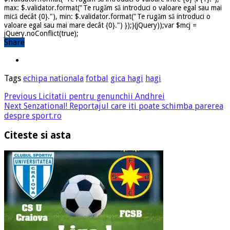
max: $.validator.format("Te rugăm să introduci o valoare egal sau mai
mică decât {0}."), min: $.validator.format("Te rugăm să introduci o
valoare egal sau mai mare decât {0}.") });}(jQuery));var $mcj =
jQuery.noConflict(true);
Share
Tags
echipa nationala
fotbal
gica hagi
hagi
Previous
Licitatii pentru genunchii Andhrei
Next
Senzational! Reportajul care iti poate schimba parerea
despre sport.ro
Citeste si asta