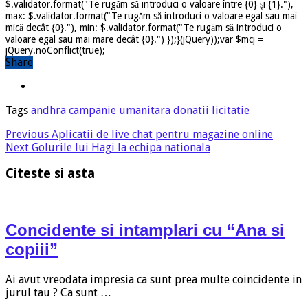
$.validator.format("Te rugăm să introduci o valoare între {0} și {1}."),
max: $.validator.format("Te rugăm să introduci o valoare egal sau mai
mică decât {0}."), min: $.validator.format("Te rugăm să introduci o
valoare egal sau mai mare decât {0}.") });}(jQuery));var $mcj =
jQuery.noConflict(true);
Share
Tags
andhra
campanie umanitara
donatii
licitatie
Previous
Aplicatii de live chat pentru magazine online
Next
Golurile lui Hagi la echipa nationala
Citeste si asta
Concidente si intamplari cu “Ana si
copiii”
Ai avut vreodata impresia ca sunt prea multe coincidente in
jurul tau ? Ca sunt …