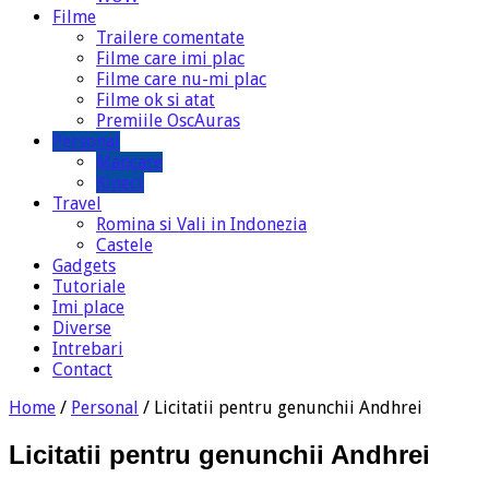
Filme
Trailere comentate
Filme care imi plac
Filme care nu-mi plac
Filme ok si atat
Premiile OscAuras
Personal
Mancare
Kinect
Travel
Romina si Vali in Indonezia
Castele
Gadgets
Tutoriale
Imi place
Diverse
Intrebari
Contact
Home
/
Personal
/
Licitatii pentru genunchii Andhrei
Licitatii pentru genunchii Andhrei