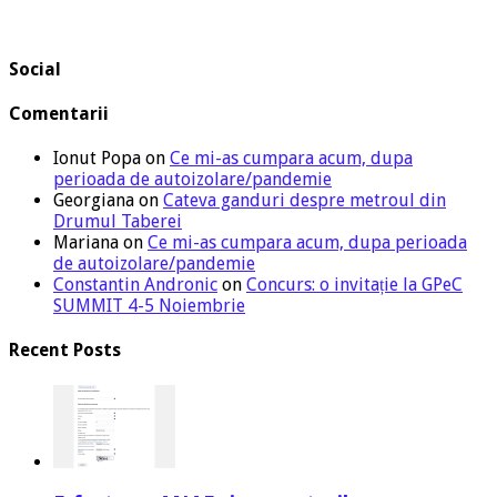
Social
Comentarii
Ionut Popa
on
Ce mi-as cumpara acum, dupa
perioada de autoizolare/pandemie
Georgiana
on
Cateva ganduri despre metroul din
Drumul Taberei
Mariana
on
Ce mi-as cumpara acum, dupa perioada
de autoizolare/pandemie
Constantin Andronic
on
Concurs: o invitație la GPeC
SUMMIT 4-5 Noiembrie
Recent Posts