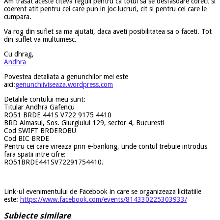
Am trasat aceste citeva reguli pentru ca totul sa se desfasoare corect si
coerent atit pentru cei care pun in joc lucruri, cit si pentru cei care le
cumpara.
Va rog din suflet sa ma ajutati, daca aveti posibilitatea sa o faceti. Tot
din suflet va multumesc.
Cu dhrag,
Andhra
Povestea detaliata a genunchilor mei este
aici:
genunchiiviseaza.wordpress
.com
Detaliile contului meu sunt:
Titular Andhra Gafencu
RO51 BRDE 441S V722 9175 4410
BRD Almasul, Sos. Giurgiului 129, sector 4, Bucuresti
Cod SWIFT BRDEROBU
Cod BIC BRDE
Pentru cei care vireaza prin e-banking, unde contul trebuie introdus
fara spatii intre cifre:
RO51BRDE441SV72291754410.
Link-ul evenimentului de Facebook in care se organizeaza licitatiile
este:
https://www.facebook.com/events/814330225303933/
Subiecte similare