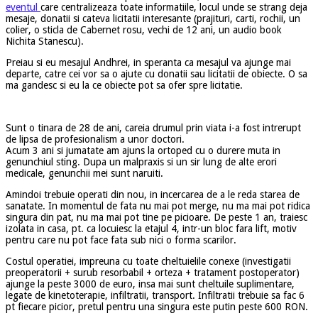
eventul
care centralizeaza toate informatiile, locul unde se strang deja
mesaje, donatii si cateva licitatii interesante (prajituri, carti, rochii, un
colier, o sticla de Cabernet rosu, vechi de 12 ani, un audio book
Nichita Stanescu).
Preiau si eu mesajul Andhrei, in speranta ca mesajul va ajunge mai
departe, catre cei vor sa o ajute cu donatii sau licitatii de obiecte. O sa
ma gandesc si eu la ce obiecte pot sa ofer spre licitatie.
Sunt o tinara de 28 de ani, careia drumul prin viata i-a fost intrerupt
de lipsa de profesionalism a unor doctori.
Acum 3 ani si jumatate am ajuns la ortoped cu o durere muta in
genunchiul sting. Dupa un malpraxis si un sir lung de alte erori
medicale, genunchii mei sunt naruiti.
Amindoi trebuie operati din nou, in incercarea de a le reda starea de
sanatate. In momentul de fata nu mai pot merge, nu ma mai pot ridica
singura din pat, nu ma mai pot tine pe picioare. De peste 1 an, traiesc
izolata in casa, pt. ca locuiesc la etajul 4, intr-un bloc fara lift, motiv
pentru care nu pot face fata sub nici o forma scarilor.
Costul operatiei, impreuna cu toate cheltuielile conexe (investigatii
preoperatorii + surub
resorbabil + orteza + tratament postoperator)
ajunge la peste 3000 de euro, insa mai sunt cheltuile suplimentare,
legate de kinetoterapie, infiltratii, transport. Infiltratii trebuie sa fac 6
pt fiecare picior, pretul pentru una singura este putin peste 600 RON.