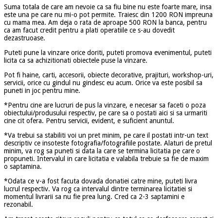
Suma totala de care am nevoie ca sa fiu bine nu este foarte mare, insa
este una pe care nu mi-o pot permite. Traiesc din 1200 RON impreuna
cu mama mea. Am deja o rata de aproape 500 RON la banca, pentru
ca am facut credit pentru a plati operatiile ce s-au dovedit
dezastruoase.
Puteti pune la vinzare orice doriti, puteti promova evenimentul, puteti
licita ca sa achizitionati obiectele puse la vinzare.
Pot fi haine, carti, accesorii, obiecte decorative, prajituri, workshop-uri,
servicii, orice cu gindul nu gindesc eu acum. Orice va este posibil sa
puneti in joc pentru mine.
*Pentru cine are lucruri de pus la vinzare, e necesar sa faceti o poza
obiectului/produsului respectiv, pe care sa o postati aici si sa urmariti
cine cit ofera. Pentru servicii, evident, e suficient anuntul.
*Va trebui sa stabiliti voi un pret minim, pe care il postati intr-un text
descriptiv ce insoteste fotografia/fotografiile postate. Alaturi de pretul
minim, va rog sa puneti si data la care se termina licitatia pe care o
propuneti. Intervalul in care licitatia e valabila trebuie sa fie de maxim
o saptamina.
*Odata ce v-a fost facuta dovada donatiei catre mine, puteti livra
lucrul respectiv. Va rog ca intervalul dintre terminarea licitatiei si
momentul livrarii sa nu fie prea lung. Cred ca 2-3 saptamini e
rezonabil.