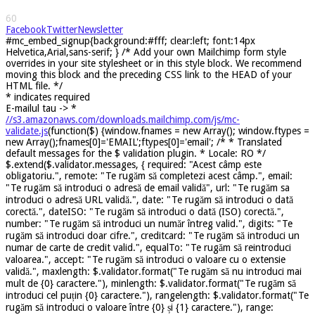
60
Facebook
Twitter
Newsletter
#mc_embed_signup{background:#fff; clear:left; font:14px
Helvetica,Arial,sans-serif; } /* Add your own Mailchimp form style
overrides in your site stylesheet or in this style block. We recommend
moving this block and the preceding CSS link to the HEAD of your
HTML file. */
*
indicates required
E-mailul tau ->
*
//s3.amazonaws.com/downloads.mailchimp.com/js/mc-
validate.js
(function($) {window.fnames = new Array(); window.ftypes =
new Array();fnames[0]='EMAIL';ftypes[0]='email'; /* * Translated
default messages for the $ validation plugin. * Locale: RO */
$.extend($.validator.messages, { required: "Acest câmp este
obligatoriu.", remote: "Te rugăm să completezi acest câmp.", email:
"Te rugăm să introduci o adresă de email validă", url: "Te rugăm sa
introduci o adresă URL validă.", date: "Te rugăm să introduci o dată
corectă.", dateISO: "Te rugăm să introduci o dată (ISO) corectă.",
number: "Te rugăm să introduci un număr întreg valid.", digits: "Te
rugăm să introduci doar cifre.", creditcard: "Te rugăm să introduci un
numar de carte de credit valid.", equalTo: "Te rugăm să reintroduci
valoarea.", accept: "Te rugăm să introduci o valoare cu o extensie
validă.", maxlength: $.validator.format("Te rugăm să nu introduci mai
mult de {0} caractere."), minlength: $.validator.format("Te rugăm să
introduci cel puțin {0} caractere."), rangelength: $.validator.format("Te
rugăm să introduci o valoare între {0} și {1} caractere."), range: