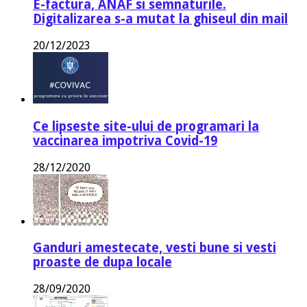
E-factura, ANAF si semnaturile.
Digitalizarea s-a mutat la ghiseul din mail
20/12/2023
Ce lipseste site-ului de programari la
vaccinarea impotriva Covid-19
28/12/2020
Ganduri amestecate, vesti bune si vesti
proaste de dupa locale
28/09/2020