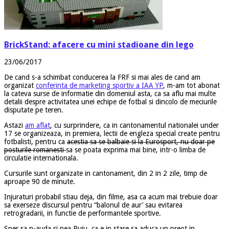
BrickStand: afacere cu mini stadioane din lego
23/06/2017
De cand s-a schimbat conducerea la FRF si mai ales de cand am
organizat
conferinta de marketing sportiv a IAA YP
, m-am tot abonat
la cateva surse de informatie din domeniul asta, ca sa aflu mai multe
detalii despre activitatea unei echipe de fotbal si dincolo de meciurile
disputate pe teren.
Astazi
am aflat
, cu surprindere, ca in cantonamentul nationalei under
17 se organizeaza, in premiera, lectii de engleza special create pentru
fotbalisti, pentru ca
acestia sa se balbaie si la Eurosport, nu doar pe
posturile romanesti
sa se poata exprima mai bine, intr-o limba de
circulatie internationala.
Cursurile sunt organizate in cantonament, din 2 in 2 zile, timp de
aproape 90 de minute.
Injuraturi probabil stiau deja, din filme, asa ca acum mai trebuie doar
sa exerseze discursul pentru “balonul de aur’ sau evitarea
retrogradarii, in functie de performantele sportive.
Sper sa n-auda si nea Puiu, ca e in stare sa aduca un preot in