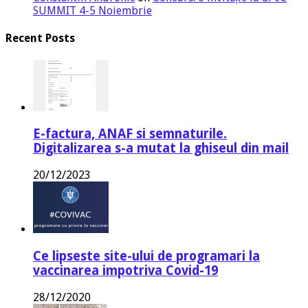
SUMMIT 4-5 Noiembrie
Recent Posts
E-factura, ANAF si semnaturile.
Digitalizarea s-a mutat la ghiseul din mail
20/12/2023
Ce lipseste site-ului de programari la
vaccinarea impotriva Covid-19
28/12/2020