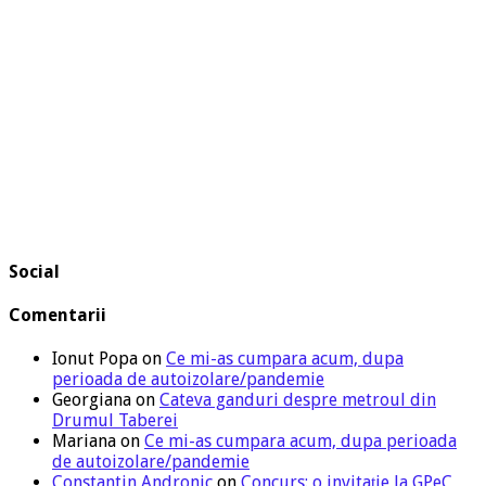
Social
Comentarii
Ionut Popa
on
Ce mi-as cumpara acum, dupa
perioada de autoizolare/pandemie
Georgiana
on
Cateva ganduri despre metroul din
Drumul Taberei
Mariana
on
Ce mi-as cumpara acum, dupa perioada
de autoizolare/pandemie
Constantin Andronic
on
Concurs: o invitație la GPeC