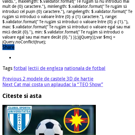
validă.", maxlength: $.validator.format("Te rugăm să nu introduci mai
mult de {0} caractere."), minlength: $.validator.format("Te rugăm să
introduci cel puțin {0} caractere."), rangelength: $.validator.format("Te
rugăm să introduci o valoare între {0} și {1} caractere."), range:
$.validator.format("Te rugăm să introduci o valoare între {0} și {1}."),
max: $.validator.format("Te rugăm să introduci o valoare egal sau mai
mică decât {0}."), min: $.validator.format("Te rugăm să introduci o
valoare egal sau mai mare decât {0}.") });}(jQuery));var $mcj =
jQuery.noConflict(true);
Share
Tags
fotbal
lectii de engleza
nationala de fotbal
Previous
2 modele de castele 3D de hartie
Next
Cat mai costa un aplaudac la “TEO Show”
Citeste si asta