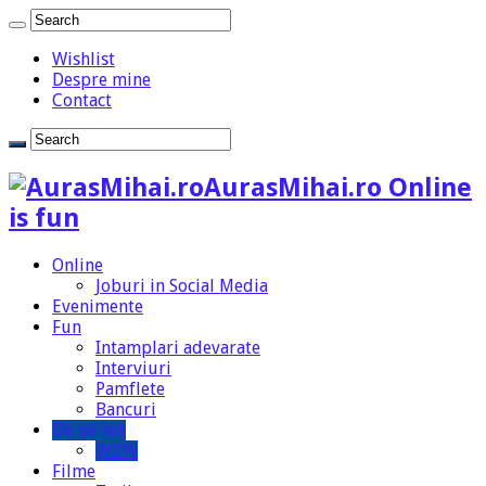
Wishlist
Despre mine
Contact
AurasMihai.ro Online
is fun
Online
Joburi in Social Media
Evenimente
Fun
Intamplari adevarate
Interviuri
Pamflete
Bancuri
De pe net
WOW
Filme