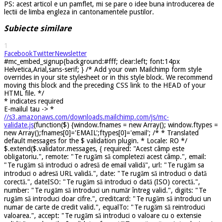
PS: acest articol e un pamflet, mi se pare o idee buna introducerea de
lectii de limba engleza in cantonamentele pustilor.
Subiecte similare
1
Facebook
Twitter
Newsletter
#mc_embed_signup{background:#fff; clear:left; font:14px
Helvetica,Arial,sans-serif; } /* Add your own Mailchimp form style
overrides in your site stylesheet or in this style block. We recommend
moving this block and the preceding CSS link to the HEAD of your
HTML file. */
*
indicates required
E-mailul tau ->
*
//s3.amazonaws.com/downloads.mailchimp.com/js/mc-
validate.js
(function($) {window.fnames = new Array(); window.ftypes =
new Array();fnames[0]='EMAIL';ftypes[0]='email'; /* * Translated
default messages for the $ validation plugin. * Locale: RO */
$.extend($.validator.messages, { required: "Acest câmp este
obligatoriu.", remote: "Te rugăm să completezi acest câmp.", email:
"Te rugăm să introduci o adresă de email validă", url: "Te rugăm sa
introduci o adresă URL validă.", date: "Te rugăm să introduci o dată
corectă.", dateISO: "Te rugăm să introduci o dată (ISO) corectă.",
number: "Te rugăm să introduci un număr întreg valid.", digits: "Te
rugăm să introduci doar cifre.", creditcard: "Te rugăm să introduci un
numar de carte de credit valid.", equalTo: "Te rugăm să reintroduci
valoarea.", accept: "Te rugăm să introduci o valoare cu o extensie