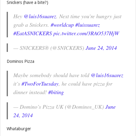
Snickers (have a bite?)
Hey
@luis16suarez
. Next time you’re hungry just
grab a Snickers.
#worldcup
#luissuarez
#EatASNICKERS
pic.twitter.com/3RAO537HjW
— SNICKERS® (@SNICKERS)
June 24, 2014
Dominos Pizza
Maybe somebody should have told
@luis16suarez
it’s
#TwoForTuesday
, he could have pizza for
dinner instead!
#biting
— Domino’s Pizza UK (@Dominos_UK)
June
24, 2014
Whataburger