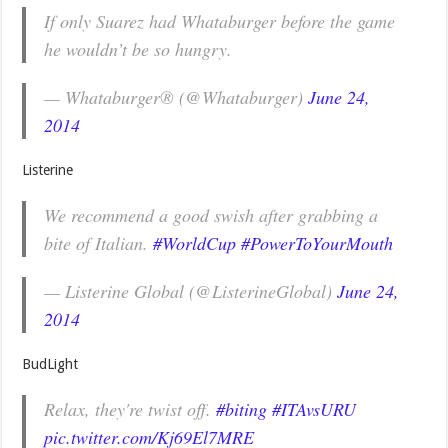
If only Suarez had Whataburger before the game
he wouldn’t be so hungry.
— Whataburger® (@Whataburger)
June 24,
2014
Listerine
We recommend a good swish after grabbing a
bite of Italian.
#WorldCup
#PowerToYourMouth
— Listerine Global (@ListerineGlobal)
June 24,
2014
BudLight
Relax, they're twist off.
#biting
#ITAvsURU
pic.twitter.com/Kj69El7MRE