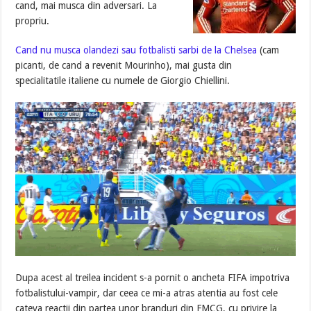
cand, mai musca din adversari. La
propriu.
Cand nu musca olandezi sau fotbalisti sarbi de la Chelsea
(cam
picanti, de cand a revenit Mourinho), mai gusta din
specialitatile italiene cu numele de Giorgio Chiellini.
Dupa acest al treilea incident s-a pornit o ancheta FIFA impotriva
fotbalistului-vampir, dar ceea ce mi-a atras atentia au fost cele
cateva reactii din partea unor branduri din FMCG, cu privire la