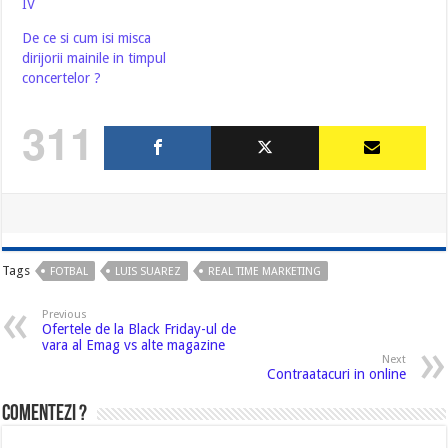
IV
De ce si cum isi misca
dirijorii mainile in timpul
concertelor ?
311
Tags
FOTBAL
LUIS SUAREZ
REAL TIME MARKETING
Previous
Ofertele de la Black Friday-ul de
vara al Emag vs alte magazine
Next
Contraatacuri in online
Comentezi ?