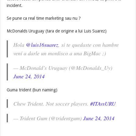
incident.
Se pune ca real time marketing sau nu ?
McDonalds Uruguay (tara de origine a lui Luis Suarez)
Hola
@luis16suarez
, si te quedaste con hambre
vení a darle un mordisco a una BigMac ;)
— McDonald’s Uruguay (@McDonalds_Uy)
June 24, 2014
Guma trident (bun naming)
Chew Trident. Not soccer players.
#ITAvsURU
— Trident Gum (@tridentgum)
June 24, 2014