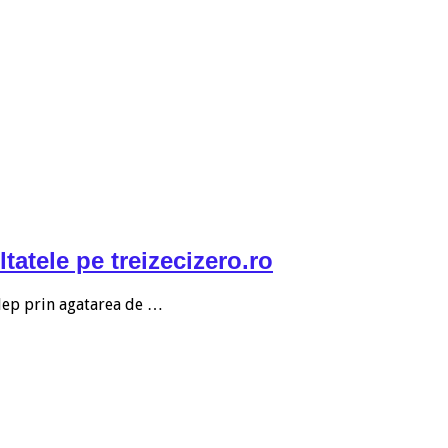
ltatele pe treizecizero.ro
alep prin agatarea de …