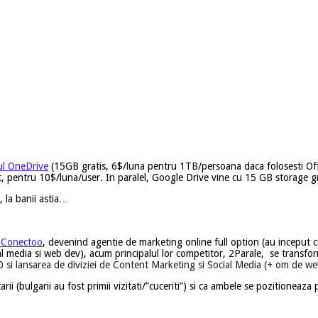
ul OneDrive
(15GB gratis, 6$/luna pentru 1TB/persoana daca folosesti Of
at, pentru 10$/luna/user. In paralel, Google Drive vine cu 15 GB storage 
e, la banii astia…
g Conectoo
, devenind agentie de marketing online full option (au inceput cu
 media si web dev), acum principalul lor competitor, 2Parale, se transform
 si lansarea de diviziei de Content Marketing si Social Media (+ om de w
i (bulgarii au fost primii vizitati/”cuceriti”) si ca ambele se pozitionea