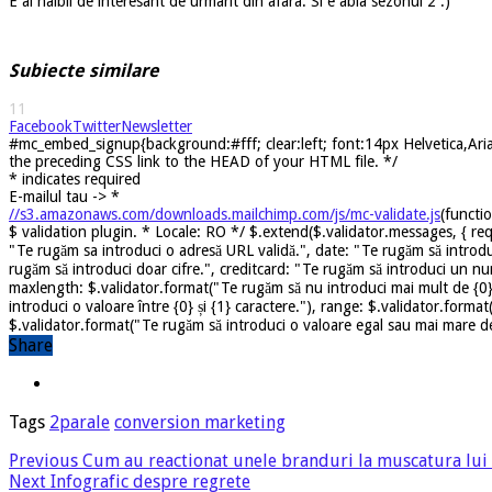
E al naibii de interesant de urmarit din afara. Si e abia sezonul 2 :)
Subiecte similare
11
Facebook
Twitter
Newsletter
#mc_embed_signup{background:#fff; clear:left; font:14px Helvetica,Arial
the preceding CSS link to the HEAD of your HTML file. */
*
indicates required
E-mailul tau ->
*
//s3.amazonaws.com/downloads.mailchimp.com/js/mc-validate.js
(functi
$ validation plugin. * Locale: RO */ $.extend($.validator.messages, { req
"Te rugăm sa introduci o adresă URL validă.", date: "Te rugăm să introdu
rugăm să introduci doar cifre.", creditcard: "Te rugăm să introduci un nu
maxlength: $.validator.format("Te rugăm să nu introduci mai mult de {0} 
introduci o valoare între {0} și {1} caractere."), range: $.validator.forma
$.validator.format("Te rugăm să introduci o valoare egal sau mai mare dec
Share
Tags
2parale
conversion marketing
Previous
Cum au reactionat unele branduri la muscatura lui 
Next
Infografic despre regrete