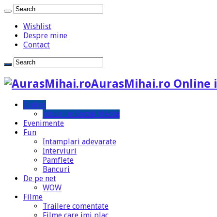
Wishlist
Despre mine
Contact
AurasMihai.ro Online i
Online
Joburi in Social Media
Evenimente
Fun
Intamplari adevarate
Interviuri
Pamflete
Bancuri
De pe net
WOW
Filme
Trailere comentate
Filme care imi plac