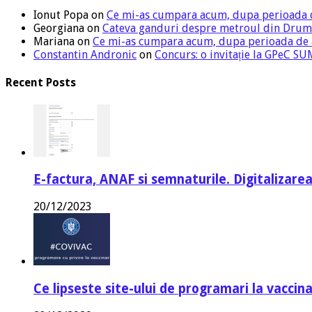
Ionut Popa
on
Ce mi-as cumpara acum, dupa perioada 
Georgiana
on
Cateva ganduri despre metroul din Drum
Mariana
on
Ce mi-as cumpara acum, dupa perioada de
Constantin Andronic
on
Concurs: o invitație la GPeC 
Recent Posts
E-factura, ANAF si semnaturile. Digitalizarea
20/12/2023
Ce lipseste site-ului de programari la vaccin