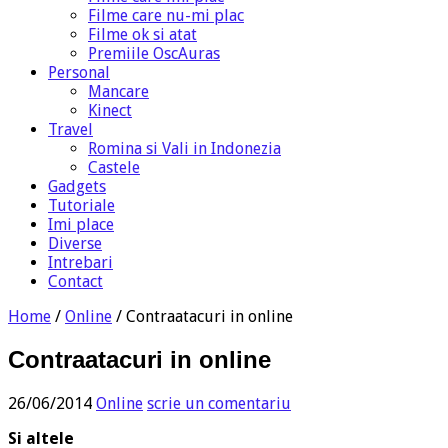
Filme care nu-mi plac
Filme ok si atat
Premiile OscAuras
Personal
Mancare
Kinect
Travel
Romina si Vali in Indonezia
Castele
Gadgets
Tutoriale
Imi place
Diverse
Intrebari
Contact
Home
/
Online
/
Contraatacuri in online
Contraatacuri in online
26/06/2014
Online
scrie un comentariu
Si altele