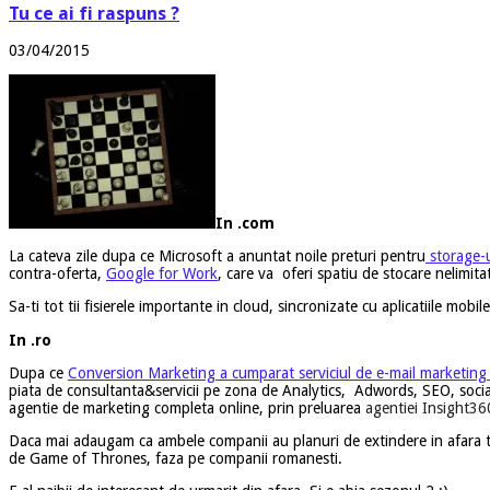
Tu ce ai fi raspuns ?
03/04/2015
In .com
La cateva zile dupa ce Microsoft a anuntat noile preturi pentru
storage-
contra-oferta,
Google for Work
, care va oferi spatiu de stocare nelimit
Sa-ti tot tii fisierele importante in cloud, sincronizate cu aplicatiile mobil
In .ro
Dupa ce
Conversion Marketing a cumparat serviciul de e-mail marketin
piata de consultanta&servicii pe zona de Analytics, Adwords, SEO, social
agentie de marketing completa online, prin preluarea
agentiei Insight360
Daca mai adaugam ca ambele companii au planuri de extindere in afara tari
de Game of Thrones, faza pe companii romanesti.