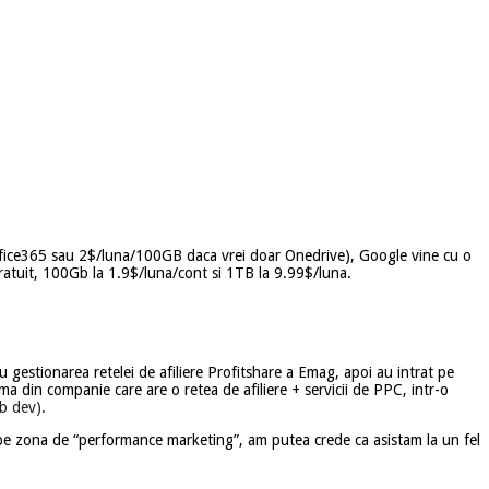
fice365 sau 2$/luna/100GB daca vrei doar Onedrive), Google vine cu o
gratuit, 100Gb la 1.9$/luna/cont si 1TB la 9.99$/luna.
 gestionarea retelei de afiliere Profitshare a Emag, apoi au intrat pe
a din companie care are o retea de afiliere + servicii de PPC, intr-o
eb dev).
za pe zona de “performance marketing”, am putea crede ca asistam la un fel