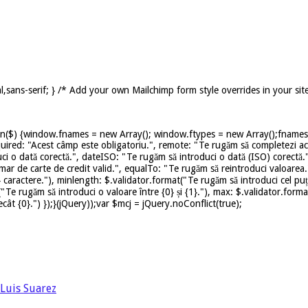
,sans-serif; } /* Add your own Mailchimp form style overrides in your sit
on($) {window.fnames = new Array(); window.ftypes = new Array();fnames[0
uired: "Acest câmp este obligatoriu.", remote: "Te rugăm să completezi ace
ci o dată corectă.", dateISO: "Te rugăm să introduci o dată (ISO) corectă.
mar de carte de credit valid.", equalTo: "Te rugăm să reintroduci valoarea.
caractere."), minlength: $.validator.format("Te rugăm să introduci cel puț
t("Te rugăm să introduci o valoare între {0} și {1}."), max: $.validator.for
ât {0}.") });}(jQuery));var $mcj = jQuery.noConflict(true);
Luis Suarez