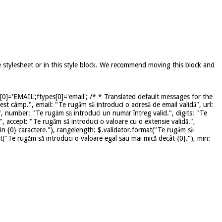
e stylesheet or in this style block. We recommend moving this block and
]='EMAIL';ftypes[0]='email'; /* * Translated default messages for the
st câmp.", email: "Te rugăm să introduci o adresă de email validă", url:
", number: "Te rugăm să introduci un număr întreg valid.", digits: "Te
", accept: "Te rugăm să introduci o valoare cu o extensie validă.",
in {0} caractere."), rangelength: $.validator.format("Te rugăm să
mat("Te rugăm să introduci o valoare egal sau mai mică decât {0}."), min: