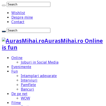
Wishlist
Despre mine
Contact
AurasMihai.ro Online
is fun
Online
Joburi in Social Media
Evenimente
Fun
Intamplari adevarate
Interviuri
Pamflete
Bancuri
De pe net
WOW
Filme