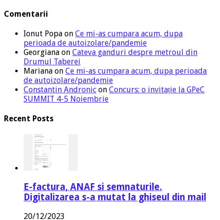
Comentarii
Ionut Popa
on
Ce mi-as cumpara acum, dupa
perioada de autoizolare/pandemie
Georgiana
on
Cateva ganduri despre metroul din
Drumul Taberei
Mariana
on
Ce mi-as cumpara acum, dupa perioada
de autoizolare/pandemie
Constantin Andronic
on
Concurs: o invitație la GPeC
SUMMIT 4-5 Noiembrie
Recent Posts
E-factura, ANAF si semnaturile.
Digitalizarea s-a mutat la ghiseul din mail
20/12/2023