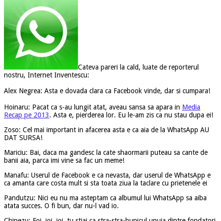
Cateva pareri la cald, luate de reporterul
nostru, Internet Inventescu:
Alex Negrea: Asta e dovada clara ca Facebook vinde, dar si cumpara!
Hoinaru: Pacat ca s-au lungit atat, aveau sansa sa apara in
Media
Recap pe 2013
. Asta e, pierderea lor. Eu le-am zis ca nu stau dupa ei!
Zoso: Cel mai important in afacerea asta e ca aia de la WhatsApp AU
DAT SURSA!
Mariciu: Bai, daca ma gandesc la cate shaormarii puteau sa cante de
banii aia, parca imi vine sa fac un meme!
Manafu: Userul de Facebook e ca nevasta, dar userul de WhatsApp e
ca amanta care costa mult si sta toata ziua la taclare cu prietenele ei
Pandutzu: Nici eu nu ma asteptam ca albumul lui WhatsApp sa aiba
atata succes. O fi bun, dar nu-l vad io.
Chinezu: Foi, ioi, ioi, tu stiai ca stra-stra-bunicul unuia dintre fondatori