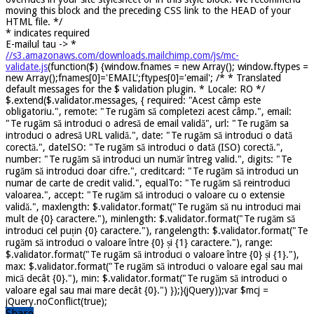
moving this block and the preceding CSS link to the HEAD of your
HTML file. */
*
indicates required
E-mailul tau ->
*
//s3.amazonaws.com/downloads.mailchimp.com/js/mc-
validate.js
(function($) {window.fnames = new Array(); window.ftypes =
new Array();fnames[0]='EMAIL';ftypes[0]='email'; /* * Translated
default messages for the $ validation plugin. * Locale: RO */
$.extend($.validator.messages, { required: "Acest câmp este
obligatoriu.", remote: "Te rugăm să completezi acest câmp.", email:
"Te rugăm să introduci o adresă de email validă", url: "Te rugăm sa
introduci o adresă URL validă.", date: "Te rugăm să introduci o dată
corectă.", dateISO: "Te rugăm să introduci o dată (ISO) corectă.",
number: "Te rugăm să introduci un număr întreg valid.", digits: "Te
rugăm să introduci doar cifre.", creditcard: "Te rugăm să introduci un
numar de carte de credit valid.", equalTo: "Te rugăm să reintroduci
valoarea.", accept: "Te rugăm să introduci o valoare cu o extensie
validă.", maxlength: $.validator.format("Te rugăm să nu introduci mai
mult de {0} caractere."), minlength: $.validator.format("Te rugăm să
introduci cel puțin {0} caractere."), rangelength: $.validator.format("Te
rugăm să introduci o valoare între {0} și {1} caractere."), range:
$.validator.format("Te rugăm să introduci o valoare între {0} și {1}."),
max: $.validator.format("Te rugăm să introduci o valoare egal sau mai
mică decât {0}."), min: $.validator.format("Te rugăm să introduci o
valoare egal sau mai mare decât {0}.") });}(jQuery));var $mcj =
jQuery.noConflict(true);
Share