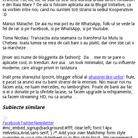
e din Baia Mare ? De aia si folosim aplicatia aia la Blogal Initiative, ca
sa vorbim intre noi, cand nu suntem toti stransi la sediul Kooperativei
:D
Marius Matache: De aia nu mai pot eu de WhatsApp, folk-ul se vede la
fel de rar si pe Facebook, si pe WhatsApp, si pe Youtube.
Toma Nicolau: Tranzactia asta seamana cu transferul lui Mutu la
Chelsea: toata lumea se mira de cati bani s-au platit, dar cine stie cat o
sa marcheze …
[inser aici nume de bloggerita de fashion]: Da …mie mi se pare o
aplicatie cool, in trenduri. Are asa…un look minimalist, dar cu influente
moderne, care atrage priviri in tastatura
Inalt prea shareuitul Ipocrit, blogger oficial al
sihastriei like-urilor
: fiule,
e pacat sa arunci asa cu banii stransi de la enoriasi. Nici macar noi nu
facem asta, ne luam mercedes, nu lamborghini. Poate de banii aia fac
si ei o donatie pe la sfintele lacase, sa facem upgrade la echipamente,
sa facem streaming HD, nu ca acuma …
Subiecte similare
20
Facebook
Twitter
Newsletter
#mc_embed_signup{background:#fff; clear:left; font:14px
Helvetica,Arial,sans-serif; } /* Add your own Mailchimp form style
overrides in your site stylesheet or in this style block. We recommend