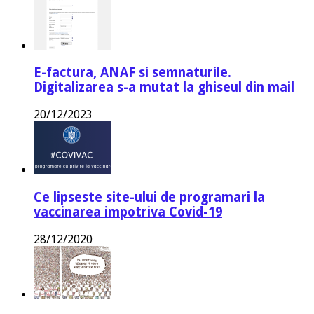
E-factura, ANAF si semnaturile.
Digitalizarea s-a mutat la ghiseul din mail
20/12/2023
Ce lipseste site-ului de programari la
vaccinarea impotriva Covid-19
28/12/2020