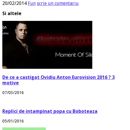
20/02/2014
Fun
scrie un comentariu
Si altele
De ce a castigat Ovidiu Anton Eurovision 2016 ? 3
motive
07/03/2016
Replici de intampinat popa cu Boboteaza
05/01/2016