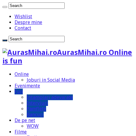
Wishlist
Despre mine
Contact
AurasMihai.ro Online
is fun
Online
Joburi in Social Media
Evenimente
Fun
Intamplari adevarate
Interviuri
Pamflete
Bancuri
De pe net
WOW
Filme