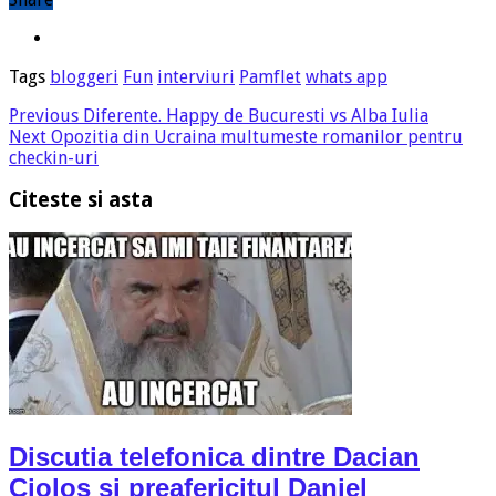
Tags
bloggeri
Fun
interviuri
Pamflet
whats app
Previous
Diferente. Happy de Bucuresti vs Alba Iulia
Next
Opozitia din Ucraina multumeste romanilor pentru
checkin-uri
Citeste si asta
Discutia telefonica dintre Dacian
Ciolos si preafericitul Daniel