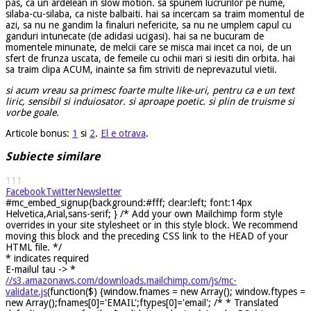
pas, ca un ardelean in slow motion. sa spunem lucrurilor pe nume,
silaba-cu-silaba, ca niste balbaiti. hai sa incercam sa traim momentul de
azi, sa nu ne gandim la finaluri nefericite, sa nu ne umplem capul cu
ganduri intunecate (de adidasi ucigasi). hai sa ne bucuram de
momentele minunate, de melcii care se misca mai incet ca noi, de un
sfert de frunza uscata, de femeile cu ochii mari si iesiti din orbita. hai
sa traim clipa ACUM, inainte sa fim striviti de neprevazutul vietii.
si acum vreau sa primesc foarte multe like-uri, pentru ca e un text
liric, sensibil si induiosator. si aproape poetic. si plin de truisme si
vorbe goale.
Articole bonus:
1
si
2
.
El e otrava
.
Subiecte similare
111
Facebook
Twitter
Newsletter
#mc_embed_signup{background:#fff; clear:left; font:14px
Helvetica,Arial,sans-serif; } /* Add your own Mailchimp form style
overrides in your site stylesheet or in this style block. We recommend
moving this block and the preceding CSS link to the HEAD of your
HTML file. */
*
indicates required
E-mailul tau ->
*
//s3.amazonaws.com/downloads.mailchimp.com/js/mc-
validate.js
(function($) {window.fnames = new Array(); window.ftypes =
new Array();fnames[0]='EMAIL';ftypes[0]='email'; /* * Translated