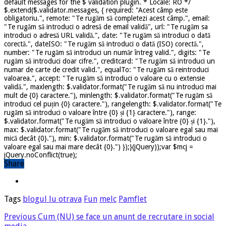
default messages for the $ validation plugin. * Locale: RO */
$.extend($.validator.messages, { required: "Acest câmp este
obligatoriu.", remote: "Te rugăm să completezi acest câmp.", email:
"Te rugăm să introduci o adresă de email validă", url: "Te rugăm sa
introduci o adresă URL validă.", date: "Te rugăm să introduci o dată
corectă.", dateISO: "Te rugăm să introduci o dată (ISO) corectă.",
number: "Te rugăm să introduci un număr întreg valid.", digits: "Te
rugăm să introduci doar cifre.", creditcard: "Te rugăm să introduci un
numar de carte de credit valid.", equalTo: "Te rugăm să reintroduci
valoarea.", accept: "Te rugăm să introduci o valoare cu o extensie
validă.", maxlength: $.validator.format("Te rugăm să nu introduci mai
mult de {0} caractere."), minlength: $.validator.format("Te rugăm să
introduci cel puțin {0} caractere."), rangelength: $.validator.format("Te
rugăm să introduci o valoare între {0} și {1} caractere."), range:
$.validator.format("Te rugăm să introduci o valoare între {0} și {1}."),
max: $.validator.format("Te rugăm să introduci o valoare egal sau mai
mică decât {0}."), min: $.validator.format("Te rugăm să introduci o
valoare egal sau mai mare decât {0}.") });}(jQuery));var $mcj =
jQuery.noConflict(true);
Share
Tags
blogul lu otrava
Fun
melc
Pamflet
Previous
Cum (NU) se face un anunt de recrutare in social