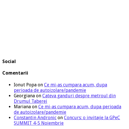
Social
Comentarii
Ionut Popa
on
Ce mi-as cumpara acum, dupa
perioada de autoizolare/pandemie
Georgiana
on
Cateva ganduri despre metroul din
Drumul Taberei
Mariana
on
Ce mi-as cumpara acum, dupa perioada
de autoizolare/pandemie
Constantin Andronic
on
Concurs: o invitație la GPeC
SUMMIT 4-5 Noiembrie