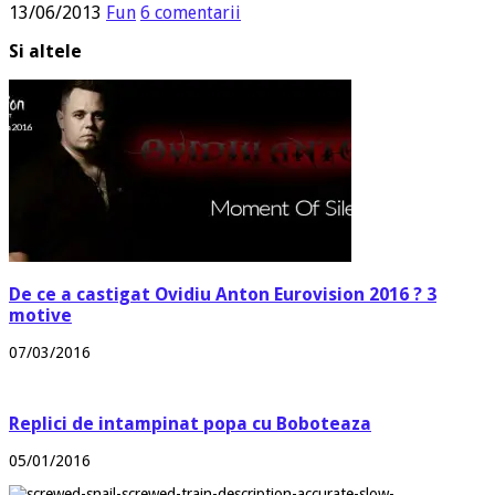
13/06/2013
Fun
6 comentarii
Si altele
De ce a castigat Ovidiu Anton Eurovision 2016 ? 3
motive
07/03/2016
Replici de intampinat popa cu Boboteaza
05/01/2016