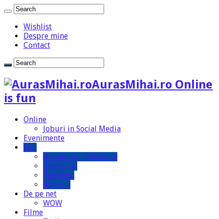
Wishlist
Despre mine
Contact
AurasMihai.ro Online
is fun
Online
Joburi in Social Media
Evenimente
Fun
Intamplari adevarate
Interviuri
Pamflete
Bancuri
De pe net
WOW
Filme