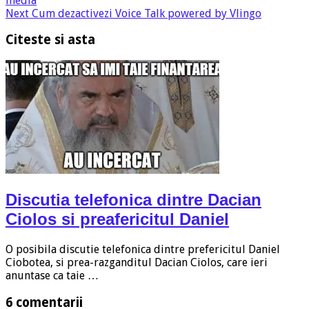
media
Next
Cum dezactivezi Voice Talk powered by Vlingo
Citeste si asta
Discutia telefonica dintre Dacian
Ciolos si preafericitul Daniel
O posibila discutie telefonica dintre prefericitul Daniel
Ciobotea, si prea-razganditul Dacian Ciolos, care ieri
anuntase ca taie …
6 comentarii