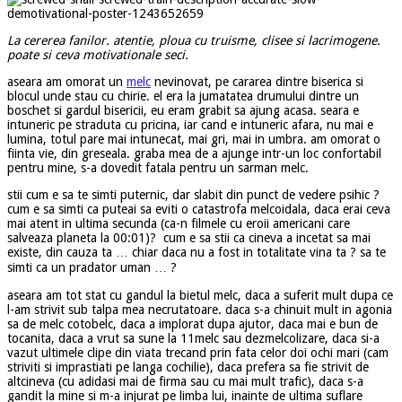
La cererea fanilor. atentie, ploua cu truisme, clisee si lacrimogene.
poate si ceva motivationale seci.
aseara am omorat un
melc
nevinovat, pe cararea dintre biserica si
blocul unde stau cu chirie. el era la jumatatea drumului dintre un
boschet si gardul bisericii, eu eram grabit sa ajung acasa. seara e
intuneric pe straduta cu pricina, iar cand e intuneric afara, nu mai e
lumina, totul pare mai intunecat, mai gri, mai in umbra. am omorat o
fiinta vie, din greseala. graba mea de a ajunge intr-un loc confortabil
pentru mine, s-a dovedit fatala pentru un sarman melc.
stii cum e sa te simti puternic, dar slabit din punct de vedere psihic ?
cum e sa simti ca puteai sa eviti o catastrofa melcoidala, daca erai ceva
mai atent in ultima secunda (ca-n filmele cu eroii americani care
salveaza planeta la 00:01)? cum e sa stii ca cineva a incetat sa mai
existe, din cauza ta … chiar daca nu a fost in totalitate vina ta ? sa te
simti ca un pradator uman … ?
aseara am tot stat cu gandul la bietul melc, daca a suferit mult dupa ce
l-am strivit sub talpa mea necrutatoare. daca s-a chinuit mult in agonia
sa de melc cotobelc, daca a implorat dupa ajutor, daca mai e bun de
tocanita, daca a vrut sa sune la 11melc sau dezmelcolizare, daca si-a
vazut ultimele clipe din viata trecand prin fata celor doi ochi mari (cam
striviti si imprastiati pe langa cochilie), daca prefera sa fie strivit de
altcineva (cu adidasi mai de firma sau cu mai mult trafic), daca s-a
gandit la mine si m-a injurat pe limba lui, inainte de ultima suflare