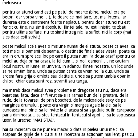
melceasca.
pentru ca atunci cand esti pe patul de moarte (bine, melcul era pe
beton, dar vorba vine …), te doare cel mai tare, tot mai intens. iar
durerea este o sentiment foarte neplacut, pentru doar atunci nu esti
fericit cu tine, nu simti absolutul fiintei tale. nu esti linistit, te zbati
pentru ultima suflare, nu te simti intreg nici la suflet, nici la corp (mai
ales daca esti strivit).
poate melcul acela avea o misiune numai de el stiuta, poate ca avea, ca
toti melcii si oamenii de seama, o destinatie finala ades visata, poate ca
era in drum spre acel loc pe care il putea numi “a doua casa” (pentru ca
melcii au deja prima casa), la fel cum …si noi, oamenii … ne cautam
locul nostru in lume, in univers, in adancul fiintei noastre. un loc unde
sa ne simtim bine, unde sa putem canta ce vrem noi la dus, unde sa
ardem fara grija o omleta sau clatitele, unde sa putem umbla doar in
chiloti, chiar daca sunt roz, stramti sau tanga.
ma intreb daca melcul avea probleme in dragoste sau nu, daca era
baiat sau fata, daca ar fi vrut sa-si ia ramas bun de la prieteni, de la
rude, de la tovarasii de prin boscheti, de la melcoaicele sexy de pe
marginea drumului. poate era virgin si mergea agale la ele, sa le
cunoasca mai bine, sa le invite la el acasa si sa zguduie putin carapacea
pana dimineata… sa stea tentacul in tentacul si apoi … sa le sopteasca
usor, la ureche: “MAI STAI”.
hai sa incercam sa ne punem macar o data in pielea unui melc. sa
scapam de grijile de zi cu zi si sa incercam sa actionam mai lent, pas cu