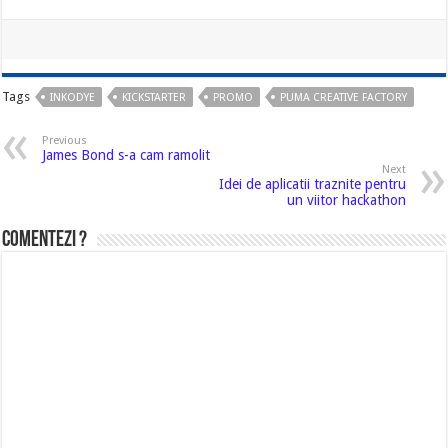
prezentatorul care a fost…
Tags
INKODYE
KICKSTARTER
PROMO
PUMA CREATIVE FACTORY
Previous
James Bond s-a cam ramolit
Next
Idei de aplicatii traznite pentru
un viitor hackathon
Comentezi ?