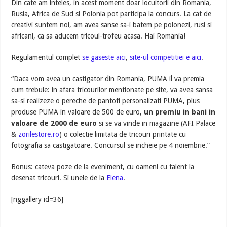
Din cate am inteles, in acest moment doar locuitorii din Romania,
Rusia, Africa de Sud si Polonia pot participa la concurs. La cat de
creativi suntem noi, am avea sanse sa-i batem pe polonezi, rusi si
africani, ca sa aducem tricoul-trofeu acasa. Hai Romania!
Regulamentul complet
se gaseste aici
,
site-ul competitiei e aici
.
“Daca vom avea un castigator din Romania, PUMA il va premia
cum trebuie: in afara tricourilor mentionate pe site, va avea sansa
sa-si realizeze o pereche de pantofi personalizati PUMA, plus
produse PUMA in valoare de 500 de euro,
un premiu in bani in
valoare de 2000 de euro
si se va vinde in magazine (AFI Palace
&
zorilestore.ro
) o colectie limitata de tricouri printate cu
fotografia sa castigatoare. Concursul se incheie pe 4 noiembrie.”
Bonus: cateva poze de la eveniment, cu oameni cu talent la
desenat tricouri. Si unele de la
Elena
.
[nggallery id=36]