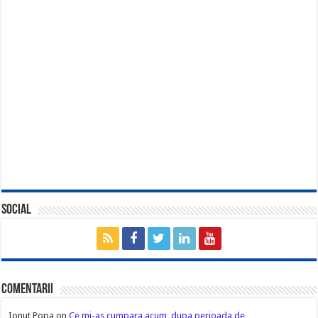
Social
Comentarii
Ionut Popa
on
Ce mi-as cumpara acum, dupa perioada de