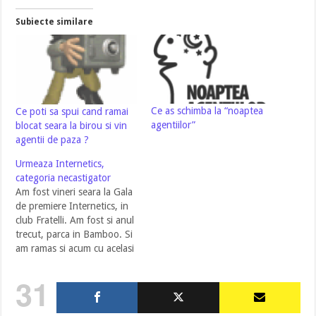
Subiecte similare
Ce as schimba la “noaptea
Ce poti sa spui cand ramai
agentiilor”
blocat seara la birou si vin
agentii de paza ?
Urmeaza Internetics,
categoria necastigator
Am fost vineri seara la Gala
de premiere Internetics, in
club Fratelli. Am fost si anul
trecut, parca in Bamboo. Si
am ramas si acum cu acelasi
gust amar dupa eveniment,
desi a trecut un an de la
31
celalalt dezastru. De atunci,
imi aduc aminte de