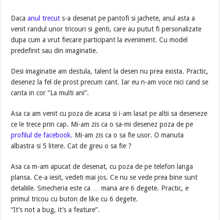
Daca
anul trecut
s-a desenat pe pantofi si jachete, anul asta a
venit randul unor tricouri si genti, care au putut fi personalizate
dupa cum a vrut fiecare participant la eveniment. Cu model
predefinit sau din imaginatie.
Desi imaginatie am destula, talent la desen nu prea exista. Practic,
desenez la fel de prost precum cant. Iar eu n-am voce nici cand se
canta in cor “La multi ani”.
Asa ca am venit cu poza de acasa si i-am lasat pe altii sa deseneze
ce le trece prin cap. Mi-am zis ca o sa-mi desenez poza de pe
profilul de facebook
. Mi-am zis ca o sa fie usor. O manuta
albastra si 5 litere. Cat de greu o sa fie ?
Asa ca m-am apucat de desenat, cu poza de pe telefon langa
plansa. Ce-a iesit, vedeti mai jos. Ce nu se vede prea bine sunt
detaliile. Smecheria este ca … mana are 6 degete. Practic, e
primul tricou cu buton de like cu 6 degete.
“It’s not a bug, it’s a feature”.