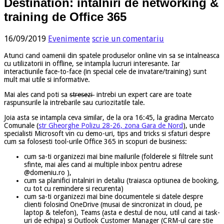
Destination: intalniri de networking &
training de Office 365
16/09/2019
Evenimente
scrie un comentariu
Atunci cand oamenii din spatele produselor online vin sa se intalneasca
cu utilizatorii in offline, se intampla lucruri interesante. Iar
interactiunile face-to-face (in special cele de invatare/training) sunt
mult mai utile si informative.
Mai ales cand poti sa
stresezi
intrebi un expert care are toate
raspunsurile la intrebarile sau curiozitatile tale.
Joia asta se intampla ceva similar, de la ora 16:45, la gradina Mercato
Comunale (
str Gheorghe Polizu 28-26, zona Gara de Nord
), unde
specialisti Microsoft vin cu demo-uri, tips and tricks si sfaturi despre
cum sa folosesti tool-urile Office 365 in scopuri de business:
cum sa-ti organizezi mai bine mailurile (folderele si filtrele sunt
sfinte, mai ales cand ai multiple inbox pentru adrese
@domeniu.ro ),
cum sa planifici intalniri in detaliu (traiasca optiunea de booking,
cu tot cu remindere si recurenta)
cum sa-ti organizezi mai bine documentele si datele despre
clienti folosind OneDrive (musai de sincronizat in cloud, pe
laptop & telefon), Teams (asta e destul de nou, util cand ai task-
uri de echipa) si Outlook Customer Manager (CRM-ul care stie