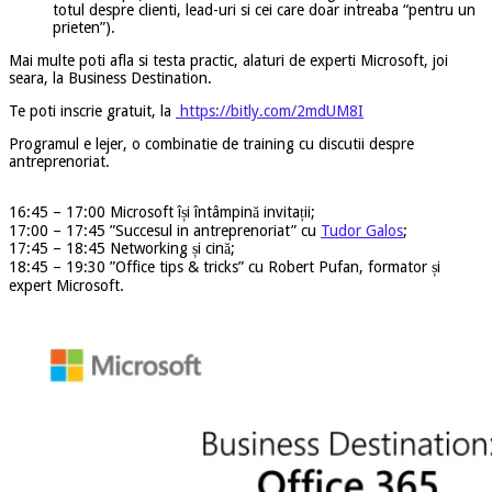
totul despre clienti, lead-uri si cei care doar intreaba “pentru un
prieten”).
Mai multe poti afla si testa practic, alaturi de experti Microsoft, joi
seara, la
Business Destination.
Te poti inscrie gratuit, la
https://bitly.com/2mdUM8I
P
rogramul e lejer, o combinatie de training cu discutii despre
antreprenoriat.
16:45 – 17:00 Microsoft își întâmpină invitații;
17:00 – 17:45 ”Succesul in antreprenoriat” cu
Tudor Galos
;
17:45 – 18:45 Networking și cină;
18:45 – 19:30 ”Office tips & tricks” cu Robert Pufan, formator și
expert Microsoft.