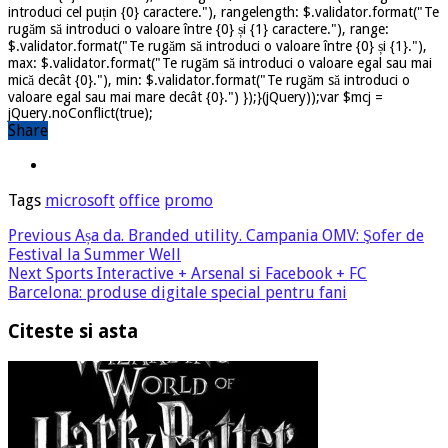
introduci cel puțin {0} caractere."), rangelength: $.validator.format("Te
rugăm să introduci o valoare între {0} și {1} caractere."), range:
$.validator.format("Te rugăm să introduci o valoare între {0} și {1}."),
max: $.validator.format("Te rugăm să introduci o valoare egal sau mai
mică decât {0}."), min: $.validator.format("Te rugăm să introduci o
valoare egal sau mai mare decât {0}.") });}(jQuery));var $mcj =
jQuery.noConflict(true);
Share
Tags
microsoft
office
promo
Previous
Așa da. Branded utility. Campania OMV: Şofer de
Festival la Summer Well
Next
Sports Interactive + Arsenal si Facebook + FC
Barcelona: produse digitale special pentru fani
Citeste si asta