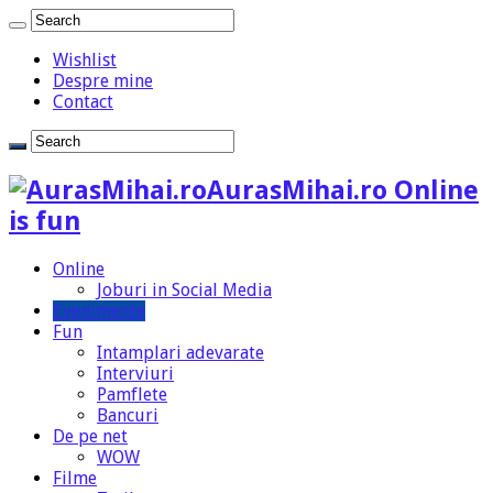
Wishlist
Despre mine
Contact
AurasMihai.ro Online
is fun
Online
Joburi in Social Media
Evenimente
Fun
Intamplari adevarate
Interviuri
Pamflete
Bancuri
De pe net
WOW
Filme