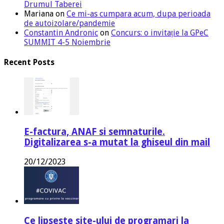
Drumul Taberei
Mariana
on
Ce mi-as cumpara acum, dupa perioada
de autoizolare/pandemie
Constantin Andronic
on
Concurs: o invitație la GPeC
SUMMIT 4-5 Noiembrie
Recent Posts
E-factura, ANAF si semnaturile.
Digitalizarea s-a mutat la ghiseul din mail
20/12/2023
Ce lipseste site-ului de programari la