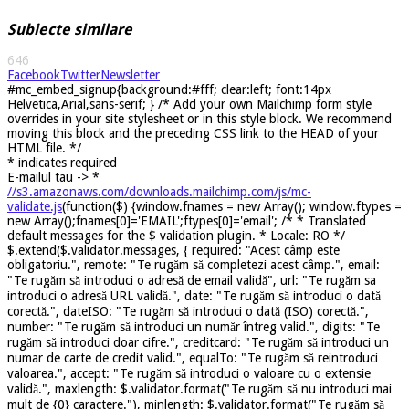
Subiecte similare
646
Facebook
Twitter
Newsletter
#mc_embed_signup{background:#fff; clear:left; font:14px
Helvetica,Arial,sans-serif; } /* Add your own Mailchimp form style
overrides in your site stylesheet or in this style block. We recommend
moving this block and the preceding CSS link to the HEAD of your
HTML file. */
*
indicates required
E-mailul tau ->
*
//s3.amazonaws.com/downloads.mailchimp.com/js/mc-
validate.js
(function($) {window.fnames = new Array(); window.ftypes =
new Array();fnames[0]='EMAIL';ftypes[0]='email'; /* * Translated
default messages for the $ validation plugin. * Locale: RO */
$.extend($.validator.messages, { required: "Acest câmp este
obligatoriu.", remote: "Te rugăm să completezi acest câmp.", email:
"Te rugăm să introduci o adresă de email validă", url: "Te rugăm sa
introduci o adresă URL validă.", date: "Te rugăm să introduci o dată
corectă.", dateISO: "Te rugăm să introduci o dată (ISO) corectă.",
number: "Te rugăm să introduci un număr întreg valid.", digits: "Te
rugăm să introduci doar cifre.", creditcard: "Te rugăm să introduci un
numar de carte de credit valid.", equalTo: "Te rugăm să reintroduci
valoarea.", accept: "Te rugăm să introduci o valoare cu o extensie
validă.", maxlength: $.validator.format("Te rugăm să nu introduci mai
mult de {0} caractere."), minlength: $.validator.format("Te rugăm să