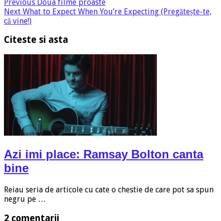
Previous
Doua filme proaste
Next
What to Expect When You’re Expecting (Pregătește-te,
că vine!)
Citeste si asta
Azi imi place: Ramsay Bolton canta
bine
Reiau seria de articole cu cate o chestie de care pot sa spun
negru pe …
2 comentarii