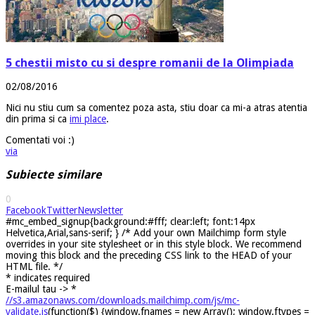
5 chestii misto cu si despre romanii de la Olimpiada
02/08/2016
Nici nu stiu cum sa comentez poza asta, stiu doar ca mi-a atras atentia
din prima si ca
imi place
.
Comentati voi :)
via
Subiecte similare
0
Facebook
Twitter
Newsletter
#mc_embed_signup{background:#fff; clear:left; font:14px
Helvetica,Arial,sans-serif; } /* Add your own Mailchimp form style
overrides in your site stylesheet or in this style block. We recommend
moving this block and the preceding CSS link to the HEAD of your
HTML file. */
*
indicates required
E-mailul tau ->
*
//s3.amazonaws.com/downloads.mailchimp.com/js/mc-
validate.js
(function($) {window.fnames = new Array(); window.ftypes =