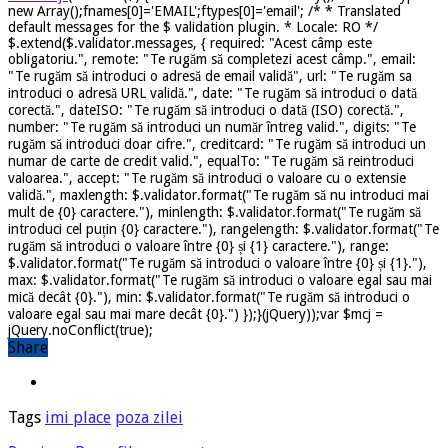
new Array();fnames[0]='EMAIL';ftypes[0]='email'; /* * Translated
default messages for the $ validation plugin. * Locale: RO */
$.extend($.validator.messages, { required: "Acest câmp este
obligatoriu.", remote: "Te rugăm să completezi acest câmp.", email:
"Te rugăm să introduci o adresă de email validă", url: "Te rugăm sa
introduci o adresă URL validă.", date: "Te rugăm să introduci o dată
corectă.", dateISO: "Te rugăm să introduci o dată (ISO) corectă.",
number: "Te rugăm să introduci un număr întreg valid.", digits: "Te
rugăm să introduci doar cifre.", creditcard: "Te rugăm să introduci un
numar de carte de credit valid.", equalTo: "Te rugăm să reintroduci
valoarea.", accept: "Te rugăm să introduci o valoare cu o extensie
validă.", maxlength: $.validator.format("Te rugăm să nu introduci mai
mult de {0} caractere."), minlength: $.validator.format("Te rugăm să
introduci cel puțin {0} caractere."), rangelength: $.validator.format("Te
rugăm să introduci o valoare între {0} și {1} caractere."), range:
$.validator.format("Te rugăm să introduci o valoare între {0} și {1}."),
max: $.validator.format("Te rugăm să introduci o valoare egal sau mai
mică decât {0}."), min: $.validator.format("Te rugăm să introduci o
valoare egal sau mai mare decât {0}.") });}(jQuery));var $mcj =
jQuery.noConflict(true);
Share
Tags
imi place
poza zilei