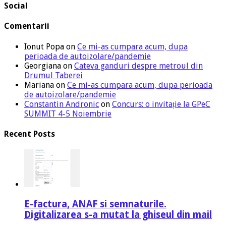
Social
Comentarii
Ionut Popa
on
Ce mi-as cumpara acum, dupa
perioada de autoizolare/pandemie
Georgiana
on
Cateva ganduri despre metroul din
Drumul Taberei
Mariana
on
Ce mi-as cumpara acum, dupa perioada
de autoizolare/pandemie
Constantin Andronic
on
Concurs: o invitație la GPeC
SUMMIT 4-5 Noiembrie
Recent Posts
E-factura, ANAF si semnaturile.
Digitalizarea s-a mutat la ghiseul din mail