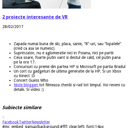
2 proiecte interesante de VR
28/02/2017
Zapada numai buna de ski, placa, sanie, “8”-uri, sau “lopatele”
(cred ca asa se numesc)
Suprinzator, nu e aglomeratie nici in Poiana, nici pe partii
Ceva soare, foarte putin vant si destul de cald, cel putin pana
pe la ora 17.
Concursuri cu premii din partea HP si Microsoft pe partia Bradul
Un cort cu gadgeturi de ultima generatie de la HP. Si un Xbox
cu Kinect :D
Concert Guess Who
Niste bloggeri
tot filmeaza chestii si rad tot timpul. Voi reveni cu
detalii. Si video :)
Subiecte similare
9
Facebook
Twitter
Newsletter
#mc_embed_signup{background:#fff; clear:left; font:14px