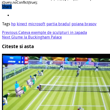
jQuery.noConflict(true);
Share
Tags
hp
kinect
microsoft
partia bradul
poiana brasov
Previous
Cateva exemple de sculpturi in zapada
Next
Glume la Buckingham Palace
Citeste si asta