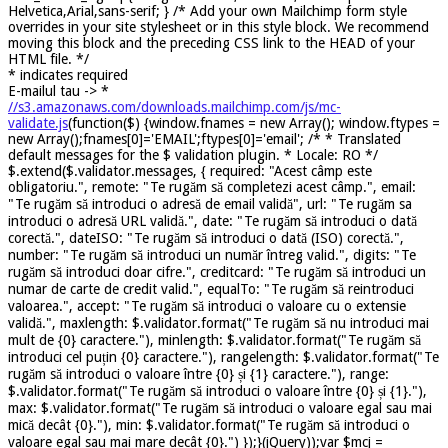
Helvetica,Arial,sans-serif; } /* Add your own Mailchimp form style
overrides in your site stylesheet or in this style block. We recommend
moving this block and the preceding CSS link to the HEAD of your
HTML file. */
*
indicates required
E-mailul tau ->
*
//s3.amazonaws.com/downloads.mailchimp.com/js/mc-
validate.js
(function($) {window.fnames = new Array(); window.ftypes =
new Array();fnames[0]='EMAIL';ftypes[0]='email'; /* * Translated
default messages for the $ validation plugin. * Locale: RO */
$.extend($.validator.messages, { required: "Acest câmp este
obligatoriu.", remote: "Te rugăm să completezi acest câmp.", email:
"Te rugăm să introduci o adresă de email validă", url: "Te rugăm sa
introduci o adresă URL validă.", date: "Te rugăm să introduci o dată
corectă.", dateISO: "Te rugăm să introduci o dată (ISO) corectă.",
number: "Te rugăm să introduci un număr întreg valid.", digits: "Te
rugăm să introduci doar cifre.", creditcard: "Te rugăm să introduci un
numar de carte de credit valid.", equalTo: "Te rugăm să reintroduci
valoarea.", accept: "Te rugăm să introduci o valoare cu o extensie
validă.", maxlength: $.validator.format("Te rugăm să nu introduci mai
mult de {0} caractere."), minlength: $.validator.format("Te rugăm să
introduci cel puțin {0} caractere."), rangelength: $.validator.format("Te
rugăm să introduci o valoare între {0} și {1} caractere."), range:
$.validator.format("Te rugăm să introduci o valoare între {0} și {1}."),
max: $.validator.format("Te rugăm să introduci o valoare egal sau mai
mică decât {0}."), min: $.validator.format("Te rugăm să introduci o
valoare egal sau mai mare decât {0}.") });}(jQuery));var $mcj =