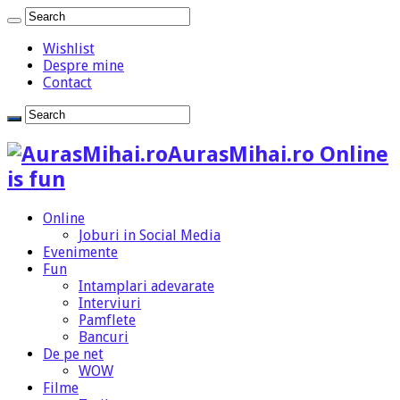
Wishlist
Despre mine
Contact
AurasMihai.ro Online
is fun
Online
Joburi in Social Media
Evenimente
Fun
Intamplari adevarate
Interviuri
Pamflete
Bancuri
De pe net
WOW
Filme