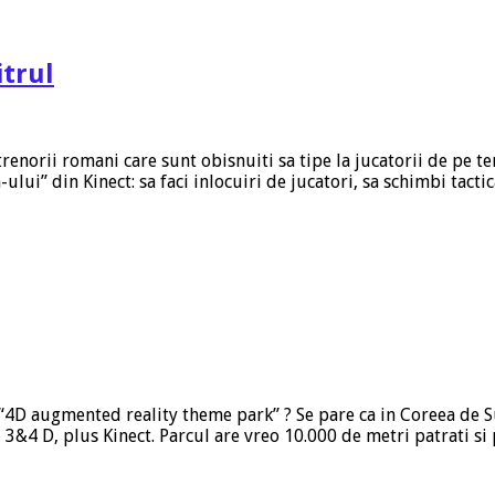
itrul
trenorii romani care sunt obisnuiti sa tipe la jucatorii de pe t
lui” din Kinect: sa faci inlocuiri de jucatori, sa schimbi tact
… “4D augmented reality theme park” ? Se pare ca in Coreea de S
 3&4 D, plus Kinect. Parcul are vreo 10.000 de metri patrati s