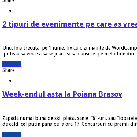
Share
2 tipuri de evenimente pe care as vre
Unu. Joia trecuta, pe 1 iunie, fix cu o zi inainte de WordCam
puteau sa vina sa sa se joace si sa danseze pe melodiile din
Citeste »
Share
Week-endul asta la Poiana Brasov
Zapada numai buna de ski, placa, sanie, “8”-uri, sau “lopatele
de cald, cel putin pana pe la ora 17. Concursuri cu premii d
Citeste »