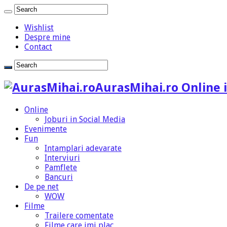
Wishlist
Despre mine
Contact
AurasMihai.ro Online i
Online
Joburi in Social Media
Evenimente
Fun
Intamplari adevarate
Interviuri
Pamflete
Bancuri
De pe net
WOW
Filme
Trailere comentate
Filme care imi plac