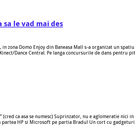
a sa le vad mai des
p, in zona Domo Enjoy din Baneasa Mall s-a organizat un spatiu
 Kinect/Dance Central. Pe langa concursurile de dans pentru pi
” (cred ca asa se numesc) Suprinzator, nu e aglomeratie nici in 
in partea HP si Microsoft pe partia Bradul Un cort cu gadgetur