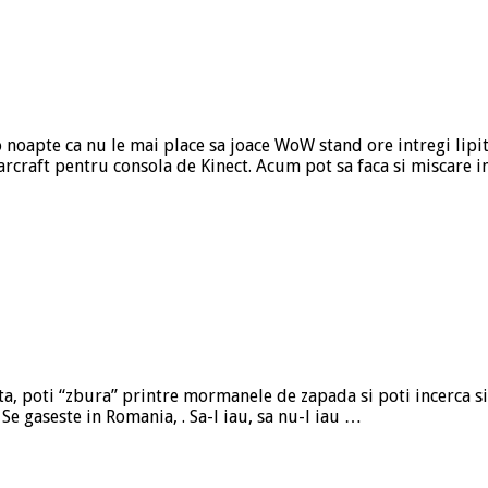
o noapte ca nu le mai place sa joace WoW stand ore intregi lipiti
arcraft pentru consola de Kinect. Acum pot sa faca si miscare
eata, poti “zbura” printre mormanele de zapada si poti incerca si
 Se gaseste in Romania, . Sa-l iau, sa nu-l iau …