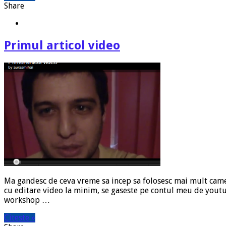
Share
Primul articol video
Ma gandesc de ceva vreme sa incep sa folosesc mai mult camer
cu editare video la minim, se gaseste pe contul meu de yout
workshop …
Citeste »