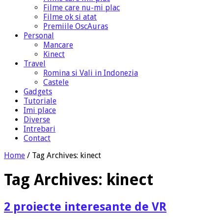
Filme care nu-mi plac
Filme ok si atat
Premiile OscAuras
Personal
Mancare
Kinect
Travel
Romina si Vali in Indonezia
Castele
Gadgets
Tutoriale
Imi place
Diverse
Intrebari
Contact
Home
/
Tag Archives: kinect
Tag Archives:
kinect
2 proiecte interesante de VR