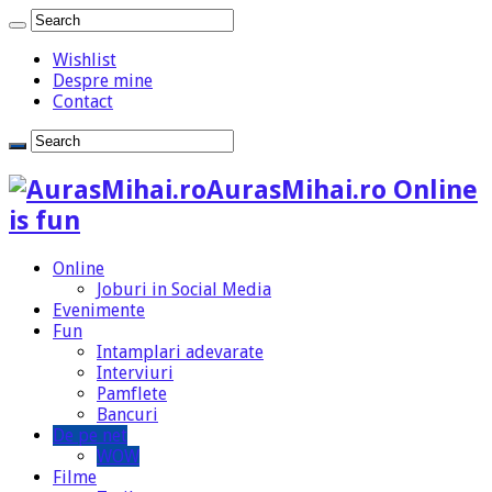
Wishlist
Despre mine
Contact
AurasMihai.ro Online
is fun
Online
Joburi in Social Media
Evenimente
Fun
Intamplari adevarate
Interviuri
Pamflete
Bancuri
De pe net
WOW
Filme