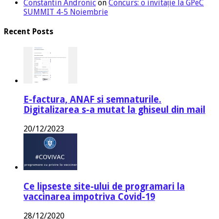
Constantin Andronic
on
Concurs: o invitație la GPeC
SUMMIT 4-5 Noiembrie
Recent Posts
E-factura, ANAF si semnaturile.
Digitalizarea s-a mutat la ghiseul din mail
20/12/2023
Ce lipseste site-ului de programari la
vaccinarea impotriva Covid-19
28/12/2020