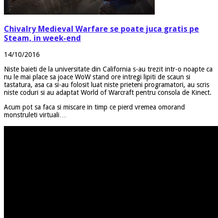
Chivalry Medieval Warfare se poate juca gratis pe
Steam, in week-end
14/10/2016
Niste baieti de la universitate din California s-au trezit intr-o noapte ca
nu le mai place sa joace WoW stand ore intregi lipiti de scaun si
tastatura, asa ca si-au folosit luat niste prieteni programatori, au scris
niste coduri si au adaptat World of Warcraft pentru consola de Kinect.
Acum pot sa faca si miscare in timp ce pierd vremea omorand
monstruleti virtuali…