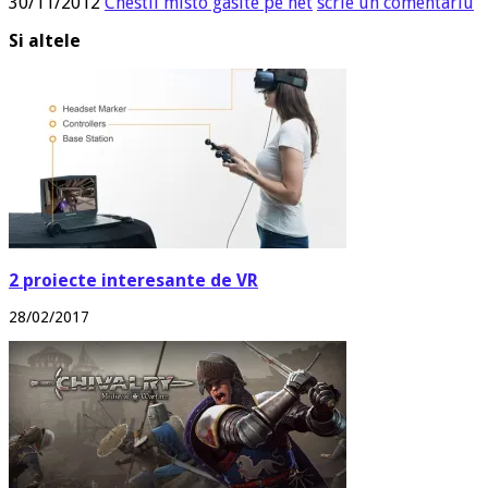
30/11/2012
Chestii misto gasite pe net
scrie un comentariu
Si altele
2 proiecte interesante de VR
28/02/2017