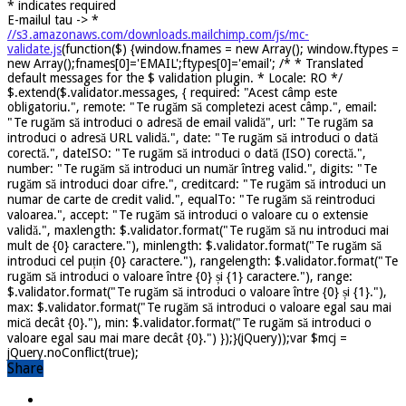
*
indicates required
E-mailul tau ->
*
//s3.amazonaws.com/downloads.mailchimp.com/js/mc-
validate.js
(function($) {window.fnames = new Array(); window.ftypes =
new Array();fnames[0]='EMAIL';ftypes[0]='email'; /* * Translated
default messages for the $ validation plugin. * Locale: RO */
$.extend($.validator.messages, { required: "Acest câmp este
obligatoriu.", remote: "Te rugăm să completezi acest câmp.", email:
"Te rugăm să introduci o adresă de email validă", url: "Te rugăm sa
introduci o adresă URL validă.", date: "Te rugăm să introduci o dată
corectă.", dateISO: "Te rugăm să introduci o dată (ISO) corectă.",
number: "Te rugăm să introduci un număr întreg valid.", digits: "Te
rugăm să introduci doar cifre.", creditcard: "Te rugăm să introduci un
numar de carte de credit valid.", equalTo: "Te rugăm să reintroduci
valoarea.", accept: "Te rugăm să introduci o valoare cu o extensie
validă.", maxlength: $.validator.format("Te rugăm să nu introduci mai
mult de {0} caractere."), minlength: $.validator.format("Te rugăm să
introduci cel puțin {0} caractere."), rangelength: $.validator.format("Te
rugăm să introduci o valoare între {0} și {1} caractere."), range:
$.validator.format("Te rugăm să introduci o valoare între {0} și {1}."),
max: $.validator.format("Te rugăm să introduci o valoare egal sau mai
mică decât {0}."), min: $.validator.format("Te rugăm să introduci o
valoare egal sau mai mare decât {0}.") });}(jQuery));var $mcj =
jQuery.noConflict(true);
Share