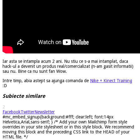
Iar asta se intampla acum 2 ani. Nu stiu ce s-a mai intamplat, daca
hack-ul a devenit un produs real/comercializat (n-am gasit informatii)
sau nu. Bine ca nu sunt fan Wow.
Intre timp, abia astept sa ajunga comanda de
Nike + Kinect Training
:D
Subiecte similare
2
Facebook
Twitter
Newsletter
#mc_embed_signup{background:#fff; clear:left; font:14px
Helvetica,Arial,sans-serif; } /* Add your own Mailchimp form style
overrides in your site stylesheet or in this style block. We recommend
moving this block and the preceding CSS link to the HEAD of your
HTML file. */