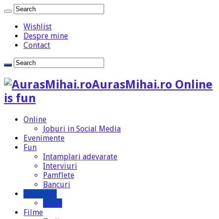
Wishlist
Despre mine
Contact
AurasMihai.ro Online
is fun
Online
Joburi in Social Media
Evenimente
Fun
Intamplari adevarate
Interviuri
Pamflete
Bancuri
De pe net
WOW
Filme