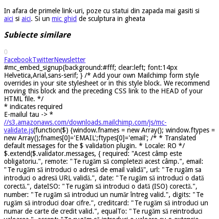
In afara de primele link-uri, poze cu statui din zapada mai gasiti si
aici
si
aici
. Si un
mic ghid
de sculptura in gheata
Subiecte similare
0
Facebook
Twitter
Newsletter
#mc_embed_signup{background:#fff; clear:left; font:14px
Helvetica,Arial,sans-serif; } /* Add your own Mailchimp form style
overrides in your site stylesheet or in this style block. We recommend
moving this block and the preceding CSS link to the HEAD of your
HTML file. */
*
indicates required
E-mailul tau ->
*
//s3.amazonaws.com/downloads.mailchimp.com/js/mc-
validate.js
(function($) {window.fnames = new Array(); window.ftypes =
new Array();fnames[0]='EMAIL';ftypes[0]='email'; /* * Translated
default messages for the $ validation plugin. * Locale: RO */
$.extend($.validator.messages, { required: "Acest câmp este
obligatoriu.", remote: "Te rugăm să completezi acest câmp.", email:
"Te rugăm să introduci o adresă de email validă", url: "Te rugăm sa
introduci o adresă URL validă.", date: "Te rugăm să introduci o dată
corectă.", dateISO: "Te rugăm să introduci o dată (ISO) corectă.",
number: "Te rugăm să introduci un număr întreg valid.", digits: "Te
rugăm să introduci doar cifre.", creditcard: "Te rugăm să introduci un
numar de carte de credit valid.", equalTo: "Te rugăm să reintroduci