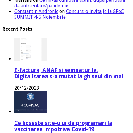
Mariana
on
Ce mi-as cumpara acum, dupa perioada
de autoizolare/pandemie
Constantin Andronic
on
Concurs: o invitație la GPeC
SUMMIT 4-5 Noiembrie
Recent Posts
E-factura, ANAF si semnaturile.
Digitalizarea s-a mutat la ghiseul din mail
20/12/2023
Ce lipseste site-ului de programari la
vaccinarea impotriva Covid-19