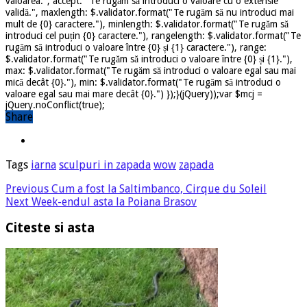
valoarea.", accept: "Te rugăm să introduci o valoare cu o extensie
validă.", maxlength: $.validator.format("Te rugăm să nu introduci mai
mult de {0} caractere."), minlength: $.validator.format("Te rugăm să
introduci cel puțin {0} caractere."), rangelength: $.validator.format("Te
rugăm să introduci o valoare între {0} și {1} caractere."), range:
$.validator.format("Te rugăm să introduci o valoare între {0} și {1}."),
max: $.validator.format("Te rugăm să introduci o valoare egal sau mai
mică decât {0}."), min: $.validator.format("Te rugăm să introduci o
valoare egal sau mai mare decât {0}.") });}(jQuery));var $mcj =
jQuery.noConflict(true);
Share
Tags
iarna
sculpuri in zapada
wow
zapada
Previous
Cum a fost la Saltimbanco, Cirque du Soleil
Next
Week-endul asta la Poiana Brasov
Citeste si asta