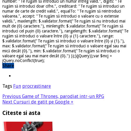
number: "Te rugăm să introduci un număr întreg valid.", digits: "Te
rugăm să introduci doar cifre.", creditcard: "Te rugăm să introduci un
numar de carte de credit valid.", equalTo: "Te rugăm să reintroduci
valoarea.", accept: "Te rugăm să introduci o valoare cu o extensie
validă.", maxlength: $.validator.format("Te rugăm să nu introduci mai
mult de {0} caractere."), minlength: $.validator.format("Te rugăm să
introduci cel puțin {0} caractere."), rangelength: $.validator.format("Te
rugăm să introduci o valoare între {0} și {1} caractere."), range:
$.validator.format("Te rugăm să introduci o valoare între {0} și {1}."),
max: $.validator.format("Te rugăm să introduci o valoare egal sau mai
mică decât {0}."), min: $.validator.format("Te rugăm să introduci o
valoare egal sau mai mare decât {0}.") });}(jQuery));var $mcj =
jQuery.noConflict(true);
Share
Tags
Fun
procrastinare
Previous
Game of Thrones, parodiat intr-un RPG
Next
Cursuri de gatit pe Google +
Citeste si asta