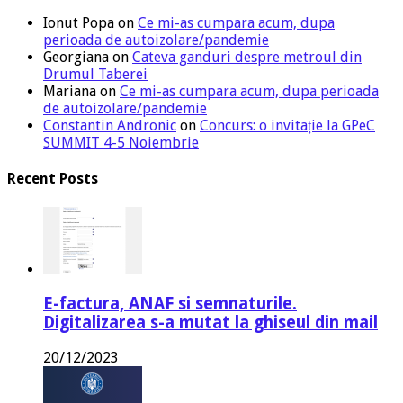
Ionut Popa
on
Ce mi-as cumpara acum, dupa
perioada de autoizolare/pandemie
Georgiana
on
Cateva ganduri despre metroul din
Drumul Taberei
Mariana
on
Ce mi-as cumpara acum, dupa perioada
de autoizolare/pandemie
Constantin Andronic
on
Concurs: o invitație la GPeC
SUMMIT 4-5 Noiembrie
Recent Posts
E-factura, ANAF si semnaturile.
Digitalizarea s-a mutat la ghiseul din mail
20/12/2023