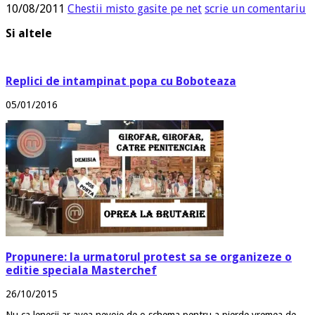
10/08/2011
Chestii misto gasite pe net
scrie un comentariu
Si altele
Replici de intampinat popa cu Boboteaza
05/01/2016
Propunere: la urmatorul protest sa se organizeze o
editie speciala Masterchef
26/10/2015
Nu ca lenesii ar avea nevoie de o schema pentru a pierde vremea de