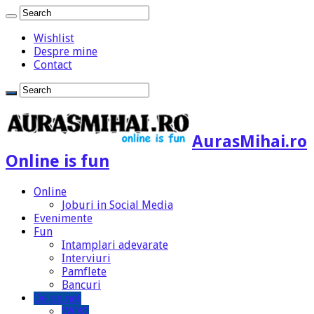
Wishlist
Despre mine
Contact
AurasMihai.ro
Online is fun
Online
Joburi in Social Media
Evenimente
Fun
Intamplari adevarate
Interviuri
Pamflete
Bancuri
De pe net
WOW