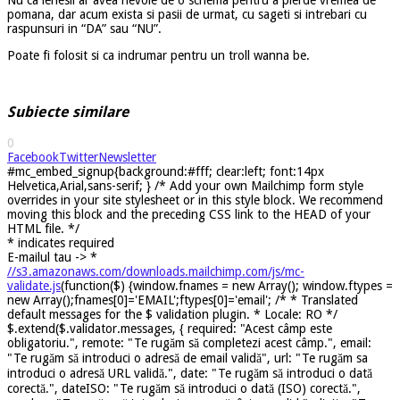
pomana, dar acum exista si pasii de urmat, cu sageti si intrebari cu
raspunsuri in “DA” sau “NU”.
Poate fi folosit si ca indrumar pentru un troll wanna be.
Subiecte similare
0
Facebook
Twitter
Newsletter
#mc_embed_signup{background:#fff; clear:left; font:14px
Helvetica,Arial,sans-serif; } /* Add your own Mailchimp form style
overrides in your site stylesheet or in this style block. We recommend
moving this block and the preceding CSS link to the HEAD of your
HTML file. */
*
indicates required
E-mailul tau ->
*
//s3.amazonaws.com/downloads.mailchimp.com/js/mc-
validate.js
(function($) {window.fnames = new Array(); window.ftypes =
new Array();fnames[0]='EMAIL';ftypes[0]='email'; /* * Translated
default messages for the $ validation plugin. * Locale: RO */
$.extend($.validator.messages, { required: "Acest câmp este
obligatoriu.", remote: "Te rugăm să completezi acest câmp.", email:
"Te rugăm să introduci o adresă de email validă", url: "Te rugăm sa
introduci o adresă URL validă.", date: "Te rugăm să introduci o dată
corectă.", dateISO: "Te rugăm să introduci o dată (ISO) corectă.",