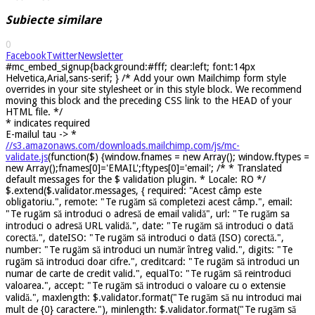
Subiecte similare
0
Facebook
Twitter
Newsletter
#mc_embed_signup{background:#fff; clear:left; font:14px
Helvetica,Arial,sans-serif; } /* Add your own Mailchimp form style
overrides in your site stylesheet or in this style block. We recommend
moving this block and the preceding CSS link to the HEAD of your
HTML file. */
*
indicates required
E-mailul tau ->
*
//s3.amazonaws.com/downloads.mailchimp.com/js/mc-
validate.js
(function($) {window.fnames = new Array(); window.ftypes =
new Array();fnames[0]='EMAIL';ftypes[0]='email'; /* * Translated
default messages for the $ validation plugin. * Locale: RO */
$.extend($.validator.messages, { required: "Acest câmp este
obligatoriu.", remote: "Te rugăm să completezi acest câmp.", email:
"Te rugăm să introduci o adresă de email validă", url: "Te rugăm sa
introduci o adresă URL validă.", date: "Te rugăm să introduci o dată
corectă.", dateISO: "Te rugăm să introduci o dată (ISO) corectă.",
number: "Te rugăm să introduci un număr întreg valid.", digits: "Te
rugăm să introduci doar cifre.", creditcard: "Te rugăm să introduci un
numar de carte de credit valid.", equalTo: "Te rugăm să reintroduci
valoarea.", accept: "Te rugăm să introduci o valoare cu o extensie
validă.", maxlength: $.validator.format("Te rugăm să nu introduci mai
mult de {0} caractere."), minlength: $.validator.format("Te rugăm să