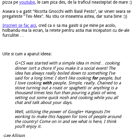
pizza pe
youtube
, le cam pica des, de la traficul neasteptat de mare :)
Aseara s-a gatit “Ricotta Gnocchi with Basil Pesto”, iar vineri seara se
pregateste “Tex-Mex”. Nu stiu ce inseamna astea, dar suna bine :))
Inscrieri se fac aici
, cred ca o sa ma gasiti si pe mine pe acolo,
holbandu-ma la ecran, la retete pentru astia mai incepatori cu de-ale
furculitei …
Uite si cum a aparut ideea:
G+CS was started with a simple idea in mind… cooking
dinner isn’t a chore if you make it a social event! The
idea has always really boiled down to something I’ve
said for a long time: I don’t like cooking
for
people, but
I love cooking
with
people. Simple, really. Chained to a
stove turning out a roast or spaghetti or anything is a
thousand times less fun than pouring a glass of wine,
setting out some quick nosh and cooking while you all
chat and talk about your days.
Well, utilizing the power of Google+ Hangouts I’m
working to make this happen for tons of people around
the country! Come on in and see what is here, I think
you’ll enjoy it.
-Lee Allison