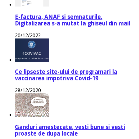
E-factura, ANAF si semnaturile.
Digitalizarea s-a mutat la ghiseul din mail
20/12/2023
Ce lipseste site-ului de programari la
vaccinarea impotriva Covid-19
28/12/2020
Ganduri amestecate, vesti bune si vesti
proaste de dupa locale