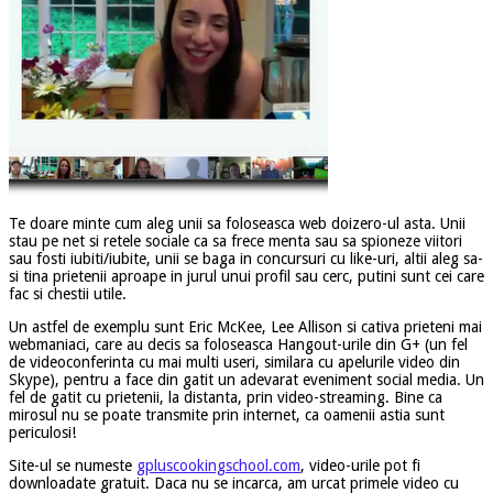
Te doare minte cum aleg unii sa foloseasca web doizero-ul asta. Unii
stau pe net si retele sociale ca sa frece menta sau sa spioneze viitori
sau fosti iubiti/iubite, unii se baga in concursuri cu like-uri, altii aleg sa-
si tina prietenii aproape in jurul unui profil sau cerc, putini sunt cei care
fac si chestii utile.
Un astfel de exemplu sunt Eric McKee, Lee Allison si cativa prieteni mai
webmaniaci, care au decis sa foloseasca Hangout-urile din G+ (un fel
de videoconferinta cu mai multi useri, similara cu apelurile video din
Skype), pentru a face din gatit un adevarat eveniment social media. Un
fel de gatit cu prietenii, la distanta, prin video-streaming. Bine ca
mirosul nu se poate transmite prin internet, ca oamenii astia sunt
periculosi!
Site-ul se numeste
gpluscookingschool.com
, video-urile pot fi
downloadate gratuit. Daca nu se incarca, am urcat primele video cu