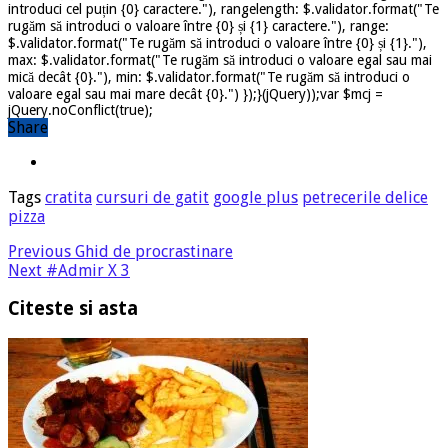
introduci cel puțin {0} caractere."), rangelength: $.validator.format("Te
rugăm să introduci o valoare între {0} și {1} caractere."), range:
$.validator.format("Te rugăm să introduci o valoare între {0} și {1}."),
max: $.validator.format("Te rugăm să introduci o valoare egal sau mai
mică decât {0}."), min: $.validator.format("Te rugăm să introduci o
valoare egal sau mai mare decât {0}.") });}(jQuery));var $mcj =
jQuery.noConflict(true);
Share
Tags
cratita
cursuri de gatit
google plus
petrecerile delice
pizza
Previous
Ghid de procrastinare
Next
#Admir X 3
Citeste si asta