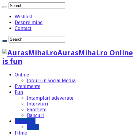
Wishlist
Despre mine
Contact
AurasMihai.ro Online
is fun
Online
Joburi in Social Media
Evenimente
Fun
Intamplari adevarate
Interviuri
Pamflete
Bancuri
De pe net
WOW
Filme