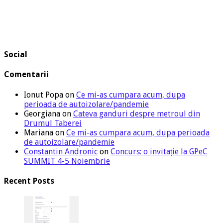
Social
Comentarii
Ionut Popa
on
Ce mi-as cumpara acum, dupa
perioada de autoizolare/pandemie
Georgiana
on
Cateva ganduri despre metroul din
Drumul Taberei
Mariana
on
Ce mi-as cumpara acum, dupa perioada
de autoizolare/pandemie
Constantin Andronic
on
Concurs: o invitație la GPeC
SUMMIT 4-5 Noiembrie
Recent Posts