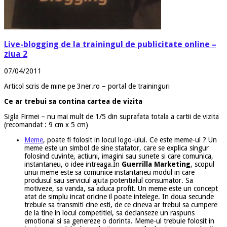
Live-blogging de la trainingul de publicitate online –
ziua 2
07/04/2011
Articol scris de mine pe 3ner.ro – portal de traininguri
Ce ar trebui sa contina cartea de vizita
Sigla Firmei – nu mai mult de 1/5 din suprafata totala a cartii de vizita
(recomandat : 9 cm x 5 cm)
Meme
, poate fi folosit in locul logo-ului. Ce este meme-ul ? Un
meme este un simbol de sine statator, care se explica singur
folosind cuvinte, actiuni, imagini sau sunete si care comunica,
instantaneu, o idee intreaga.In
Guerrilla Marketing
, scopul
unui meme este sa comunice instantaneu modul in care
produsul sau serviciul ajuta potentialul consumator. Sa
motiveze, sa vanda, sa aduca profit. Un meme este un concept
atat de simplu incat oricine il poate intelege. In doua secunde
trebuie sa transmiti cine esti, de ce cineva ar trebui sa cumpere
de la tine in locul competitiei, sa declanseze un raspuns
emotional si sa genereze o dorinta. Meme-ul trebuie folosit in