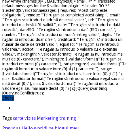
new Array();fnames[0]='EMAIL';ftypes[0]='email'; /* * Translated
default messages for the $ validation plugin. * Locale: RO */
$.extend($.validator.messages, { required: "Acest câmp este
obligatoriu.", remote: "Te rugăm să completezi acest câmp.", email:
"Te rugăm să introduci o adresă de email validă", url: "Te rugăm sa
introduci o adresă URL validă.", date: "Te rugăm să introduci o dată
corectă.", dateISO: "Te rugăm să introduci o dată (ISO) corectă.",
number: "Te rugăm să introduci un număr întreg valid.", digits: "Te
rugăm să introduci doar cifre.", creditcard: "Te rugăm să introduci un
numar de carte de credit valid.", equalTo: "Te rugăm să reintroduci
valoarea.", accept: "Te rugăm să introduci o valoare cu o extensie
validă.", maxlength: $.validator.format("Te rugăm să nu introduci mai
mult de {0} caractere."), minlength: $.validator.format("Te rugăm să
introduci cel puțin {0} caractere."), rangelength: $.validator.format("Te
rugăm să introduci o valoare între {0} și {1} caractere."), range:
$.validator.format("Te rugăm să introduci o valoare între {0} și {1}."),
max: $.validator.format("Te rugăm să introduci o valoare egal sau mai
mică decât {0}."), min: $.validator.format("Te rugăm să introduci o
valoare egal sau mai mare decât {0}.") });}(jQuery));var $mcj =
jQuery.noConflict(true);
Share
Tags
carte vizita
Marketing
training
Previous
Hello world! pe blogul meu