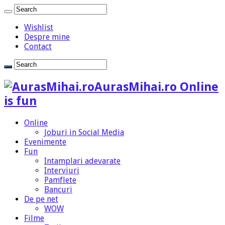
Wishlist
Despre mine
Contact
AurasMihai.ro Online
is fun
Online
Joburi in Social Media
Evenimente
Fun
Intamplari adevarate
Interviuri
Pamflete
Bancuri
De pe net
WOW
Filme