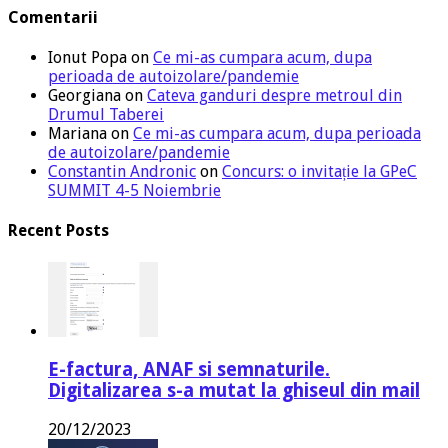
Comentarii
Ionut Popa
on
Ce mi-as cumpara acum, dupa
perioada de autoizolare/pandemie
Georgiana
on
Cateva ganduri despre metroul din
Drumul Taberei
Mariana
on
Ce mi-as cumpara acum, dupa perioada
de autoizolare/pandemie
Constantin Andronic
on
Concurs: o invitație la GPeC
SUMMIT 4-5 Noiembrie
Recent Posts
E-factura, ANAF si semnaturile.
Digitalizarea s-a mutat la ghiseul din mail
20/12/2023