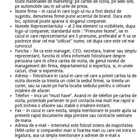
toate materialele de marketing: pe cartile de vizita, pe web-site,
pe automobile sau in ad-urile de presa.
Nume firma – in cazul in care logo-ul nu a fost destul de
sugestiv, denumirea firmei pune accentul de brand. Daca este
loc, optional poate aparea si sloganul companiei.
Numele Reprezentantului – al 2-lea element ca vizibilitate, dupa
logo-ul companiei; standardul este : “Prenume Nume”, iar in
cazul in care reprezentantul are 3 prenume, preferabil ar fi sa se
pastreze doar cel mai “utilizat” nume, cel dupa care este cel mai
cunoscut
Functia – fie ca este manager, CEO, secretara, trainer sau simplu
reprezentant, functia iti ofera informatii folositoare despre
persoana care iti ofera cartea de vizita, de genul nivelul de
management din firma, departamentul si expertiza, si, in unele
cazuri, chiar si experienta.
Adresa – folositoare in cazul in care cel care a primit cartea ta de
vizita doreste sa trimita un colet la sediul firmei, sa trimita un
curier, sau sa caute pe harta locatia sediului pentru o viitoare
intalnire de afaceri
Telefon – inca un “must have”. Avand nr de telefon pe cartea de
vizita, potentialii parteneri te pot contacta mai mult mai rapid si
poti incheia o afacere sau stabili o intalnire instant.
Fax – in cazul in care exista, simpla mentionare te poate ajuta sa
primesti rapid documente deja printate sau contracte semnate
de mana.
Adresa de e-mail – internetul este folosit intens de majoritatea
IMM-urilor si companiilor mari si foartea mari cu care vei intra in
legatura, asa ca simpla mentionare a adresei de e-mail a