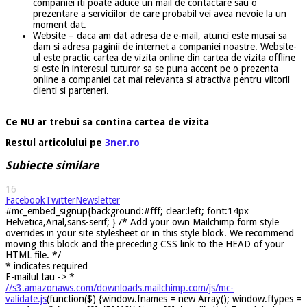
companiei iti poate aduce un mail de contactare sau o
prezentare a serviciilor de care probabil vei avea nevoie la un
moment dat.
Website – daca am dat adresa de e-mail, atunci este musai sa
dam si adresa paginii de internet a companiei noastre. Website-
ul este practic cartea de vizita
online din cartea de vizita offline
si este in interesul tuturor sa se puna accent pe o prezenta
online a companiei cat mai relevanta si atractiva pentru viitorii
clienti si parteneri.
Ce NU ar trebui sa contina cartea de vizita
Restul articolului pe
3ner.ro
Subiecte similare
16
Facebook
Twitter
Newsletter
#mc_embed_signup{background:#fff; clear:left; font:14px
Helvetica,Arial,sans-serif; } /* Add your own Mailchimp form style
overrides in your site stylesheet or in this style block. We recommend
moving this block and the preceding CSS link to the HEAD of your
HTML file. */
*
indicates required
E-mailul tau ->
*
//s3.amazonaws.com/downloads.mailchimp.com/js/mc-
validate.js
(function($) {window.fnames = new Array(); window.ftypes =