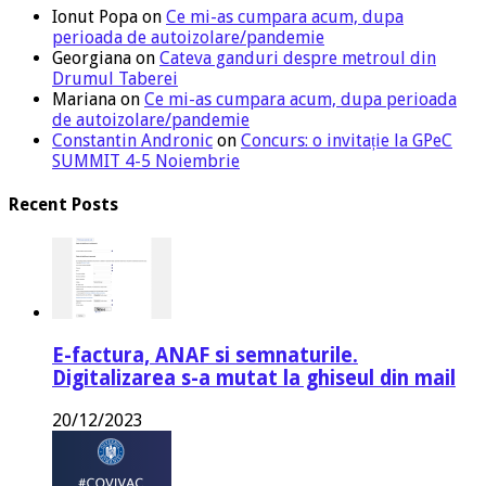
Ionut Popa
on
Ce mi-as cumpara acum, dupa
perioada de autoizolare/pandemie
Georgiana
on
Cateva ganduri despre metroul din
Drumul Taberei
Mariana
on
Ce mi-as cumpara acum, dupa perioada
de autoizolare/pandemie
Constantin Andronic
on
Concurs: o invitație la GPeC
SUMMIT 4-5 Noiembrie
Recent Posts
E-factura, ANAF si semnaturile.
Digitalizarea s-a mutat la ghiseul din mail
20/12/2023