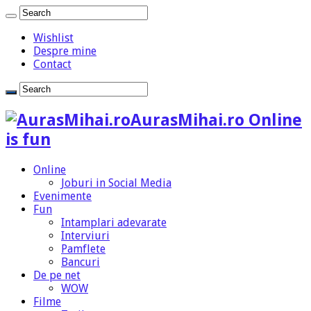
Wishlist
Despre mine
Contact
AurasMihai.ro Online
is fun
Online
Joburi in Social Media
Evenimente
Fun
Intamplari adevarate
Interviuri
Pamflete
Bancuri
De pe net
WOW
Filme