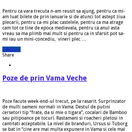
Pentru ca vara trecuta n-am reusit sa ajung, pentru ca mi-
am luat bilete de prin ianuarie si de atunci tot astept ziua
plecarii, pentru ca-mi plac castelele, pentru ca ma atrage
cam tot ce tine de epoca medievala, pentru ca anul asta
vreau sa ma plimb mai mult si pentru ca in sfarsit pot sa-
mi iau un mini-concediu, vineri plec …
Citeste »
Share
Poze de prin Vama Veche
Poze facute week-end-ul trecut, pe la rasarit. Surprinzator
de multi oameni normali in Vama. Destul de putini
cersetori tip “frate, da si mie o tigara”, cocalari de Bamboo
sau pitipoance pe tocuri. Rastamani si roacheri pletosi in
cantitati acceptabile. La nivel de branduri, Ursus si Tuborg
se bat in “cine are mai multa expunere in Vama si cele mai