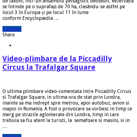
de taxoni, într-un ansamblu peisagistic deosebit. Rezervația
se întinde pe o suprafață de 70 ha, clasându-se astfel pe
locul 3 în Europa și pe locul 11 în lume
conform Encyclopædia …
Citeste »
Share
Video-plimbare de la Piccadilly
Circus la Trafalgar Square
O ultima plimbare video-comentata intre Piccadilly Circus
si Trafalgar Square, in ultima ora de stat prin Londra,
inainte sa ma indrept spre metrou, apoi autobuz, avion si
inapoi in Romania. A fost o provocare sa vorbesc in timp ce
merg pe strazile aglomerate din Londra, timp in care
trebuia sa fiu atent la turisti, la semafoare si masini, si in
…
Citeste »