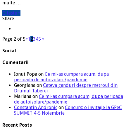
multe …
Citeste »
Share
Page 2 of 5
«
1
2
3
4
5
»
Social
Comentarii
Ionut Popa
on
Ce mi-as cumpara acum, dupa
perioada de autoizolare/pandemie
Georgiana
on
Cateva ganduri despre metroul din
Drumul Taberei
Mariana
on
Ce mi-as cumpara acum, dupa perioada
de autoizolare/pandemie
Constantin Andronic
on
Concurs: o invitație la GPeC
SUMMIT 4-5 Noiembrie
Recent Posts