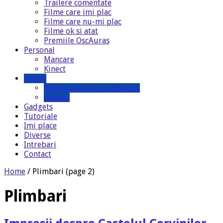
Trailere comentate
Filme care imi plac
Filme care nu-mi plac
Filme ok si atat
Premiile OscAuras
Personal
Mancare
Kinect
Travel
Romina si Vali in Indonezia
Castele
Gadgets
Tutoriale
Imi place
Diverse
Intrebari
Contact
Home
/
Plimbari
(page 2)
Plimbari