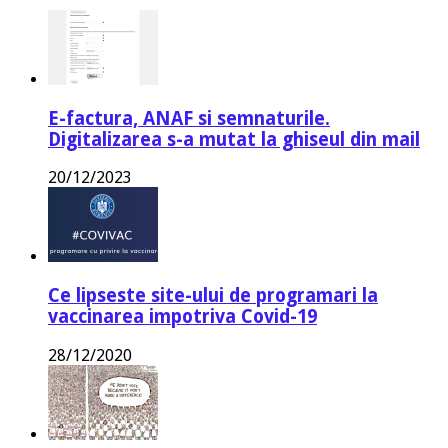
E-factura, ANAF si semnaturile.
Digitalizarea s-a mutat la ghiseul din mail
20/12/2023
Ce lipseste site-ului de programari la
vaccinarea impotriva Covid-19
28/12/2020