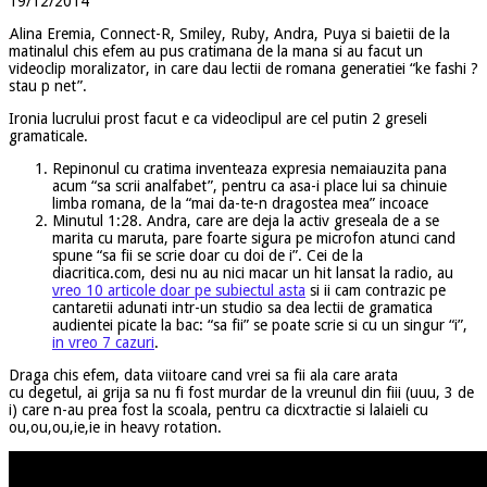
19/12/2014
Alina Eremia, Connect-R, Smiley, Ruby, Andra, Puya si baietii de la
matinalul chis efem au pus cratimana de la mana si au facut un
videoclip moralizator, in care dau lectii de romana generatiei “ke fashi ?
stau p net”.
Ironia lucrului prost facut e ca videoclipul are cel putin 2 greseli
gramaticale.
Repinonul cu cratima inventeaza expresia nemaiauzita pana
acum “sa scrii analfabet”, pentru ca asa-i place lui sa chinuie
limba romana, de la “mai da-te-n dragostea mea” incoace
Minutul 1:28. Andra, care are deja la activ greseala de a se
marita cu maruta, pare foarte sigura pe microfon atunci cand
spune “sa fii se scrie doar cu doi de i”. Cei de la
diacritica.com, desi nu au nici macar un hit lansat la radio, au
vreo 10 articole doar pe subiectul asta
si ii cam contrazic pe
cantaretii adunati intr-un studio sa dea lectii de gramatica
audientei picate la bac: “sa fii” se poate scrie si cu un singur “i”,
in vreo 7 cazuri
.
Draga chis efem, data viitoare cand vrei sa fii ala care arata
cu degetul, ai grija sa nu fi fost murdar de la vreunul din fiii (uuu, 3 de
i) care n-au prea fost la scoala, pentru ca dicxtractie si lalaieli cu
ou,ou,ou,ie,ie in heavy rotation.