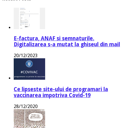
E-factura, ANAF si semnaturile.
Digitalizarea s-a mutat la ghiseul din mail
20/12/2023
Ce lipseste site-ului de programari la
vaccinarea impotriva Covid-19
28/12/2020