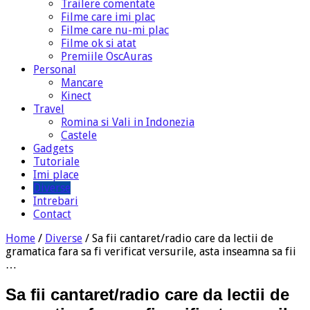
Trailere comentate
Filme care imi plac
Filme care nu-mi plac
Filme ok si atat
Premiile OscAuras
Personal
Mancare
Kinect
Travel
Romina si Vali in Indonezia
Castele
Gadgets
Tutoriale
Imi place
Diverse
Intrebari
Contact
Home
/
Diverse
/
Sa fii cantaret/radio care da lectii de
gramatica fara sa fi verificat versurile, asta inseamna sa fii
…
Sa fii cantaret/radio care da lectii de