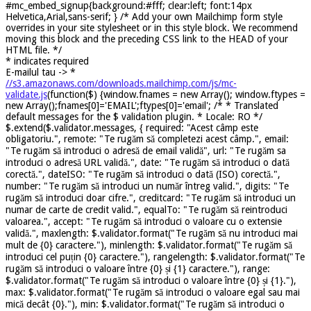
#mc_embed_signup{background:#fff; clear:left; font:14px
Helvetica,Arial,sans-serif; } /* Add your own Mailchimp form style
overrides in your site stylesheet or in this style block. We recommend
moving this block and the preceding CSS link to the HEAD of your
HTML file. */
*
indicates required
E-mailul tau ->
*
//s3.amazonaws.com/downloads.mailchimp.com/js/mc-
validate.js
(function($) {window.fnames = new Array(); window.ftypes =
new Array();fnames[0]='EMAIL';ftypes[0]='email'; /* * Translated
default messages for the $ validation plugin. * Locale: RO */
$.extend($.validator.messages, { required: "Acest câmp este
obligatoriu.", remote: "Te rugăm să completezi acest câmp.", email:
"Te rugăm să introduci o adresă de email validă", url: "Te rugăm sa
introduci o adresă URL validă.", date: "Te rugăm să introduci o dată
corectă.", dateISO: "Te rugăm să introduci o dată (ISO) corectă.",
number: "Te rugăm să introduci un număr întreg valid.", digits: "Te
rugăm să introduci doar cifre.", creditcard: "Te rugăm să introduci un
numar de carte de credit valid.", equalTo: "Te rugăm să reintroduci
valoarea.", accept: "Te rugăm să introduci o valoare cu o extensie
validă.", maxlength: $.validator.format("Te rugăm să nu introduci mai
mult de {0} caractere."), minlength: $.validator.format("Te rugăm să
introduci cel puțin {0} caractere."), rangelength: $.validator.format("Te
rugăm să introduci o valoare între {0} și {1} caractere."), range:
$.validator.format("Te rugăm să introduci o valoare între {0} și {1}."),
max: $.validator.format("Te rugăm să introduci o valoare egal sau mai
mică decât {0}."), min: $.validator.format("Te rugăm să introduci o