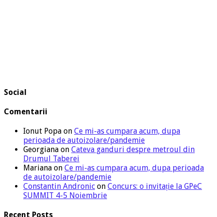
Social
Comentarii
Ionut Popa
on
Ce mi-as cumpara acum, dupa
perioada de autoizolare/pandemie
Georgiana
on
Cateva ganduri despre metroul din
Drumul Taberei
Mariana
on
Ce mi-as cumpara acum, dupa perioada
de autoizolare/pandemie
Constantin Andronic
on
Concurs: o invitație la GPeC
SUMMIT 4-5 Noiembrie
Recent Posts