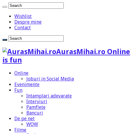
Wishlist
Despre mine
Contact
AurasMihai.ro Online
is fun
Online
Joburi in Social Media
Evenimente
Fun
Intamplari adevarate
Interviuri
Pamflete
Bancuri
De pe net
WOW
Filme