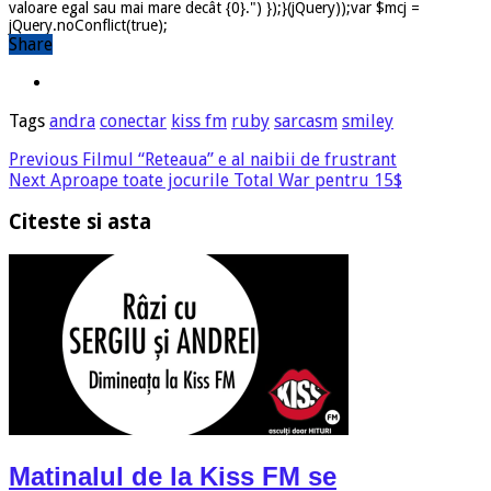
valoare egal sau mai mare decât {0}.") });}(jQuery));var $mcj =
jQuery.noConflict(true);
Share
Tags
andra
conectar
kiss fm
ruby
sarcasm
smiley
Previous
Filmul “Reteaua” e al naibii de frustrant
Next
Aproape toate jocurile Total War pentru 15$
Citeste si asta
Matinalul de la Kiss FM se