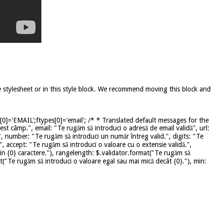
e stylesheet or in this style block. We recommend moving this block and
]='EMAIL';ftypes[0]='email'; /* * Translated default messages for the
st câmp.", email: "Te rugăm să introduci o adresă de email validă", url:
", number: "Te rugăm să introduci un număr întreg valid.", digits: "Te
", accept: "Te rugăm să introduci o valoare cu o extensie validă.",
in {0} caractere."), rangelength: $.validator.format("Te rugăm să
mat("Te rugăm să introduci o valoare egal sau mai mică decât {0}."), min: