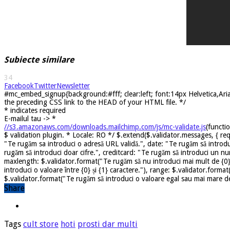
Subiecte similare
34
Facebook
Twitter
Newsletter
#mc_embed_signup{background:#fff; clear:left; font:14px Helvetica,Arial
the preceding CSS link to the HEAD of your HTML file. */
*
indicates required
E-mailul tau ->
*
//s3.amazonaws.com/downloads.mailchimp.com/js/mc-validate.js
(functi
$ validation plugin. * Locale: RO */ $.extend($.validator.messages, { req
"Te rugăm sa introduci o adresă URL validă.", date: "Te rugăm să introdu
rugăm să introduci doar cifre.", creditcard: "Te rugăm să introduci un nu
maxlength: $.validator.format("Te rugăm să nu introduci mai mult de {0} 
introduci o valoare între {0} și {1} caractere."), range: $.validator.forma
$.validator.format("Te rugăm să introduci o valoare egal sau mai mare dec
Share
Tags
cult store
hoti
prosti dar multi