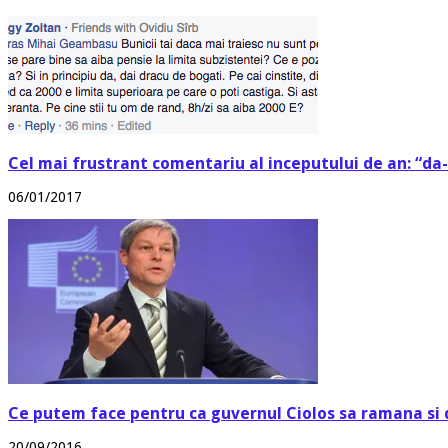
Cel mai frustrant comentariu al inceputului de an: “da-i
06/01/2017
Ce putem face pentru ca guvernul Ciolos sa ramana si 
20/09/2016