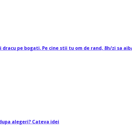
 dracu pe bogati. Pe cine stii tu om de rand, 8h/zi sa ai
dupa alegeri? Cateva idei