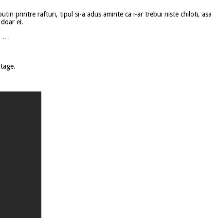
utin printre rafturi, tipul si-a adus aminte ca i-ar trebui niste chiloti, asa
 doar ei.
eo …
ntage.