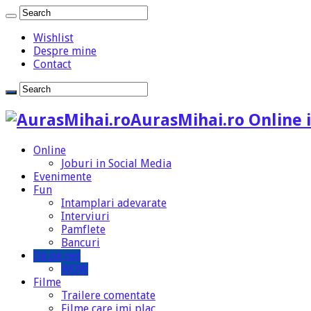
Wishlist
Despre mine
Contact
AurasMihai.ro Online i
Online
Joburi in Social Media
Evenimente
Fun
Intamplari adevarate
Interviuri
Pamflete
Bancuri
De pe net
WOW
Filme
Trailere comentate
Filme care imi plac