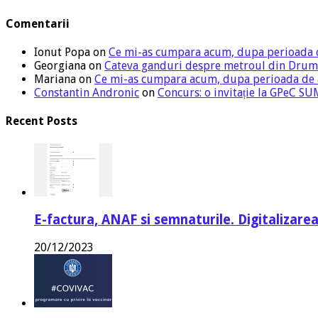
Comentarii
Ionut Popa
on
Ce mi-as cumpara acum, dupa perioada 
Georgiana
on
Cateva ganduri despre metroul din Drum
Mariana
on
Ce mi-as cumpara acum, dupa perioada de
Constantin Andronic
on
Concurs: o invitație la GPeC 
Recent Posts
E-factura, ANAF si semnaturile. Digitalizarea
20/12/2023