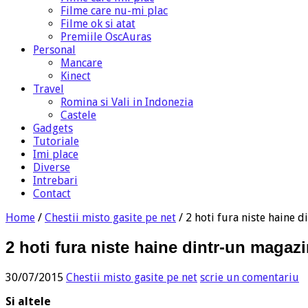
Filme care nu-mi plac
Filme ok si atat
Premiile OscAuras
Personal
Mancare
Kinect
Travel
Romina si Vali in Indonezia
Castele
Gadgets
Tutoriale
Imi place
Diverse
Intrebari
Contact
Home
/
Chestii misto gasite pe net
/
2 hoti fura niste haine 
2 hoti fura niste haine dintr-un magazi
30/07/2015
Chestii misto gasite pe net
scrie un comentariu
Si altele