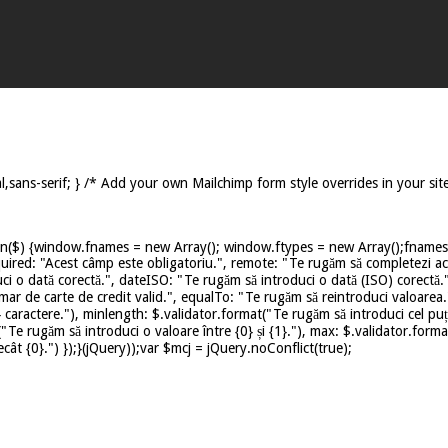
,sans-serif; } /* Add your own Mailchimp form style overrides in your sit
on($) {window.fnames = new Array(); window.ftypes = new Array();fnames[0
uired: "Acest câmp este obligatoriu.", remote: "Te rugăm să completezi ace
ci o dată corectă.", dateISO: "Te rugăm să introduci o dată (ISO) corectă.
mar de carte de credit valid.", equalTo: "Te rugăm să reintroduci valoarea.
caractere."), minlength: $.validator.format("Te rugăm să introduci cel puț
t("Te rugăm să introduci o valoare între {0} și {1}."), max: $.validator.for
ât {0}.") });}(jQuery));var $mcj = jQuery.noConflict(true);