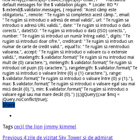
default messages for the $ validation plugin. * Locale: RO */
$.extend($.validator.messages, { required: "Acest câmp este
obligatoriu.", remote: "Te rugăm să completezi acest câmp.", email:
"Te rugăm să introduci o adresă de email validă", url: "Te rugăm sa
introduci o adresă URL validă.", date: "Te rugăm să introduci o dată
corectă.", dateISO: "Te rugăm să introduci o dată (ISO) corectă.",
number: "Te rugăm să introduci un număr întreg valid.", digits: "Te
rugăm să introduci doar cifre.", creditcard: "Te rugăm să introduci un
numar de carte de credit valid.", equalTo: "Te rugăm să reintroduci
valoarea.", accept: "Te rugăm să introduci o valoare cu o extensie
validă.", maxlength: $.validator.format("Te rugăm să nu introduci mai
mult de {0} caractere."), minlength: $.validator.format("Te rugăm să
introduci cel puțin {0} caractere."), rangelength: $.validator.format("Te
rugăm să introduci o valoare între {0} și {1} caractere."), range:
$.validator.format("Te rugăm să introduci o valoare între {0} și {1}."),
max: $.validator.format("Te rugăm să introduci o valoare egal sau mai
mică decât {0}."), min: $.validator.format("Te rugăm să introduci o
valoare egal sau mai mare decât {0}.") });}(jQuery));var $mcj =
jQuery.noConflict(true);
Share
Tags
cecil the lion
jimmy kimmel
Previous
4 zile de vizitat Sky Tower si de admirat