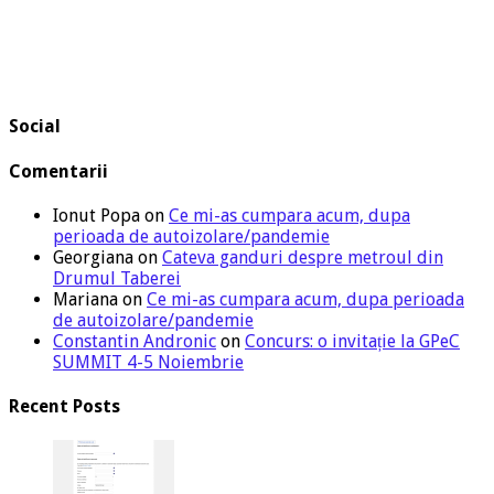
Social
Comentarii
Ionut Popa
on
Ce mi-as cumpara acum, dupa
perioada de autoizolare/pandemie
Georgiana
on
Cateva ganduri despre metroul din
Drumul Taberei
Mariana
on
Ce mi-as cumpara acum, dupa perioada
de autoizolare/pandemie
Constantin Andronic
on
Concurs: o invitație la GPeC
SUMMIT 4-5 Noiembrie
Recent Posts