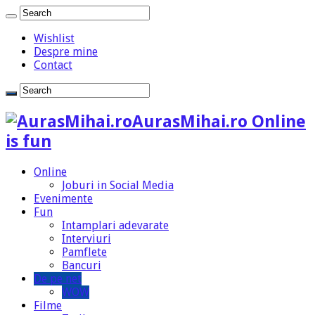
Wishlist
Despre mine
Contact
AurasMihai.ro Online
is fun
Online
Joburi in Social Media
Evenimente
Fun
Intamplari adevarate
Interviuri
Pamflete
Bancuri
De pe net
WOW
Filme