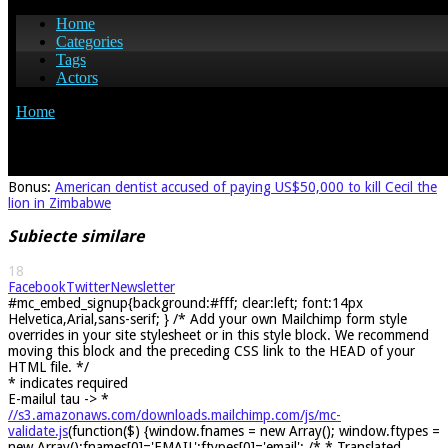
Bonus:
American dentist accused of paying US$50,000 to kill Cecil the
lion in Zimbabwe
Subiecte similare
18
Facebook
Twitter
Newsletter
#mc_embed_signup{background:#fff; clear:left; font:14px
Helvetica,Arial,sans-serif; } /* Add your own Mailchimp form style
overrides in your site stylesheet or in this style block. We recommend
moving this block and the preceding CSS link to the HEAD of your
HTML file. */
*
indicates required
E-mailul tau ->
*
//s3.amazonaws.com/downloads.mailchimp.com/js/mc-
validate.js
(function($) {window.fnames = new Array(); window.ftypes =
new Array();fnames[0]='EMAIL';ftypes[0]='email'; /* * Translated