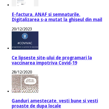
E-factura, ANAF si semnaturile.
Digitalizarea s-a mutat la ghiseul din mail
20/12/2023
Ce lipseste site-ului de programari la
vaccinarea impotriva Covid-19
28/12/2020
Ganduri amestecate, vesti bune si vesti
proaste de dupa locale