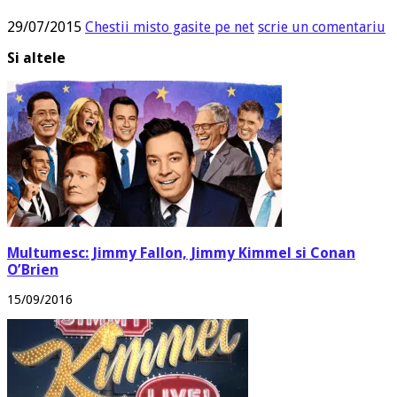
29/07/2015
Chestii misto gasite pe net
scrie un comentariu
Si altele
Multumesc: Jimmy Fallon, Jimmy Kimmel si Conan
O’Brien
15/09/2016