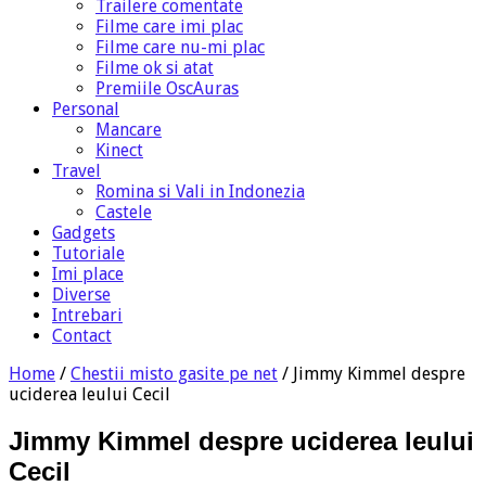
Trailere comentate
Filme care imi plac
Filme care nu-mi plac
Filme ok si atat
Premiile OscAuras
Personal
Mancare
Kinect
Travel
Romina si Vali in Indonezia
Castele
Gadgets
Tutoriale
Imi place
Diverse
Intrebari
Contact
Home
/
Chestii misto gasite pe net
/
Jimmy Kimmel despre
uciderea leului Cecil
Jimmy Kimmel despre uciderea leului
Cecil