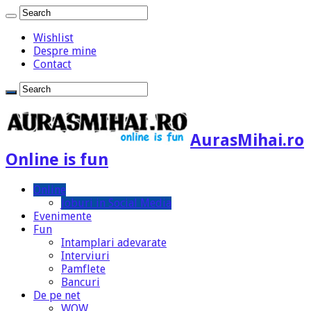
Wishlist
Despre mine
Contact
AurasMihai.ro
Online is fun
Online
Joburi in Social Media
Evenimente
Fun
Intamplari adevarate
Interviuri
Pamflete
Bancuri
De pe net
WOW