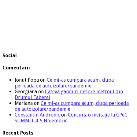
Social
Comentarii
Ionut Popa
on
Ce mi-as cumpara acum, dupa
perioada de autoizolare/pandemie
Georgiana
on
Cateva ganduri despre metroul din
Drumul Taberei
Mariana
on
Ce mi-as cumpara acum, dupa perioada
de autoizolare/pandemie
Constantin Andronic
on
Concurs: o invitație la GPeC
SUMMIT 4-5 Noiembrie
Recent Posts