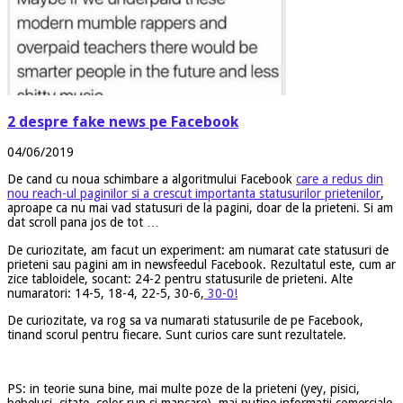
2 despre fake news pe Facebook
04/06/2019
De cand cu noua schimbare a algoritmului Facebook
care a redus din
nou reach-ul paginilor si a crescut importanta statusurilor prietenilor
,
aproape ca nu mai vad statusuri de la pagini, doar de la prieteni. Si am
dat scroll pana jos de tot …
De curiozitate, am facut un experiment: am numarat cate statusuri de
prieteni sau pagini am in newsfeedul Facebook. Rezultatul este, cum ar
zice tabloidele, socant: 24-2 pentru statusurile de prieteni. Alte
numaratori: 14-5, 18-4, 22-5, 30-6,
30-0!
De curiozitate, va rog sa va numarati statusurile de pe Facebook,
tinand scorul pentru fiecare. Sunt curios care sunt rezultatele.
PS: in teorie suna bine, mai multe poze de la prieteni (yey, pisici,
bebelusi, citate, color run si mancare), mai putine informatii comerciale