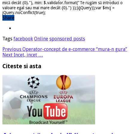
mică decât {0}."), min: $.validator.format("Te rugăm să introduci o
valoare egal sau mai mare decât {0}.") });}(jQuery));var $mcj =
jQuery.noConflict(true);
Share
Tags
facebook
Online
sponsored posts
Previous
Operator-concept de e-commerce “mura-n gura”
Next
Incet, incet …
Citeste si asta