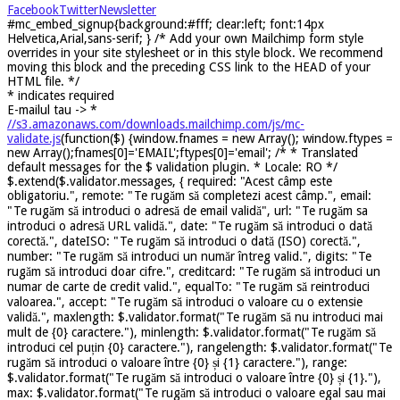
Facebook
Twitter
Newsletter
#mc_embed_signup{background:#fff; clear:left; font:14px
Helvetica,Arial,sans-serif; } /* Add your own Mailchimp form style
overrides in your site stylesheet or in this style block. We recommend
moving this block and the preceding CSS link to the HEAD of your
HTML file. */
*
indicates required
E-mailul tau ->
*
//s3.amazonaws.com/downloads.mailchimp.com/js/mc-
validate.js
(function($) {window.fnames = new Array(); window.ftypes =
new Array();fnames[0]='EMAIL';ftypes[0]='email'; /* * Translated
default messages for the $ validation plugin. * Locale: RO */
$.extend($.validator.messages, { required: "Acest câmp este
obligatoriu.", remote: "Te rugăm să completezi acest câmp.", email:
"Te rugăm să introduci o adresă de email validă", url: "Te rugăm sa
introduci o adresă URL validă.", date: "Te rugăm să introduci o dată
corectă.", dateISO: "Te rugăm să introduci o dată (ISO) corectă.",
number: "Te rugăm să introduci un număr întreg valid.", digits: "Te
rugăm să introduci doar cifre.", creditcard: "Te rugăm să introduci un
numar de carte de credit valid.", equalTo: "Te rugăm să reintroduci
valoarea.", accept: "Te rugăm să introduci o valoare cu o extensie
validă.", maxlength: $.validator.format("Te rugăm să nu introduci mai
mult de {0} caractere."), minlength: $.validator.format("Te rugăm să
introduci cel puțin {0} caractere."), rangelength: $.validator.format("Te
rugăm să introduci o valoare între {0} și {1} caractere."), range:
$.validator.format("Te rugăm să introduci o valoare între {0} și {1}."),
max: $.validator.format("Te rugăm să introduci o valoare egal sau mai