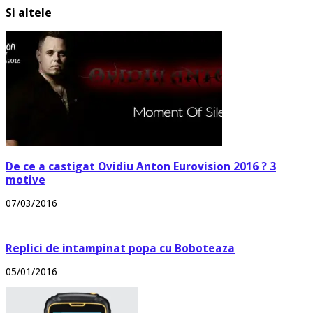
Si altele
De ce a castigat Ovidiu Anton Eurovision 2016 ? 3
motive
07/03/2016
Replici de intampinat popa cu Boboteaza
05/01/2016