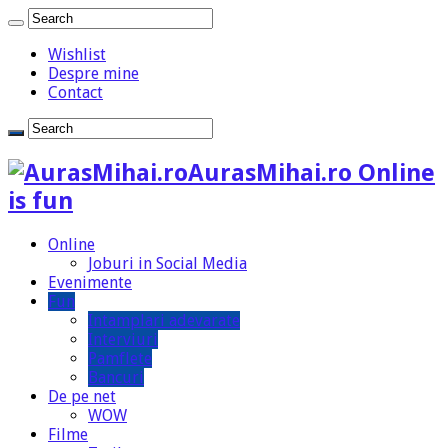
Wishlist
Despre mine
Contact
AurasMihai.ro Online
is fun
Online
Joburi in Social Media
Evenimente
Fun
Intamplari adevarate
Interviuri
Pamflete
Bancuri
De pe net
WOW
Filme