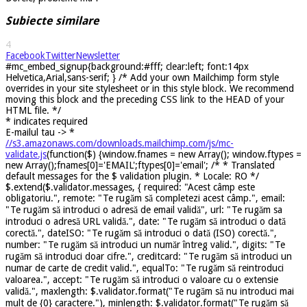
Subiecte similare
4
Facebook
Twitter
Newsletter
#mc_embed_signup{background:#fff; clear:left; font:14px
Helvetica,Arial,sans-serif; } /* Add your own Mailchimp form style
overrides in your site stylesheet or in this style block. We recommend
moving this block and the preceding CSS link to the HEAD of your
HTML file. */
*
indicates required
E-mailul tau ->
*
//s3.amazonaws.com/downloads.mailchimp.com/js/mc-
validate.js
(function($) {window.fnames = new Array(); window.ftypes =
new Array();fnames[0]='EMAIL';ftypes[0]='email'; /* * Translated
default messages for the $ validation plugin. * Locale: RO */
$.extend($.validator.messages, { required: "Acest câmp este
obligatoriu.", remote: "Te rugăm să completezi acest câmp.", email:
"Te rugăm să introduci o adresă de email validă", url: "Te rugăm sa
introduci o adresă URL validă.", date: "Te rugăm să introduci o dată
corectă.", dateISO: "Te rugăm să introduci o dată (ISO) corectă.",
number: "Te rugăm să introduci un număr întreg valid.", digits: "Te
rugăm să introduci doar cifre.", creditcard: "Te rugăm să introduci un
numar de carte de credit valid.", equalTo: "Te rugăm să reintroduci
valoarea.", accept: "Te rugăm să introduci o valoare cu o extensie
validă.", maxlength: $.validator.format("Te rugăm să nu introduci mai
mult de {0} caractere."), minlength: $.validator.format("Te rugăm să