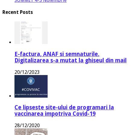
SUMMIT 4-5 Noiembrie
Recent Posts
E-factura, ANAF si semnaturile.
Digitalizarea s-a mutat la ghiseul din mail
20/12/2023
Ce lipseste site-ului de programari la
vaccinarea impotriva Covid-19
28/12/2020