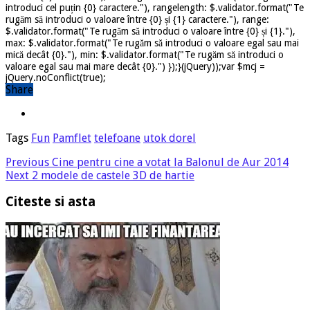
introduci cel puțin {0} caractere."), rangelength: $.validator.format("Te
rugăm să introduci o valoare între {0} și {1} caractere."), range:
$.validator.format("Te rugăm să introduci o valoare între {0} și {1}."),
max: $.validator.format("Te rugăm să introduci o valoare egal sau mai
mică decât {0}."), min: $.validator.format("Te rugăm să introduci o
valoare egal sau mai mare decât {0}.") });}(jQuery));var $mcj =
jQuery.noConflict(true);
Share
Tags
Fun
Pamflet
telefoane
utok dorel
Previous
Cine pentru cine a votat la Balonul de Aur 2014
Next
2 modele de castele 3D de hartie
Citeste si asta