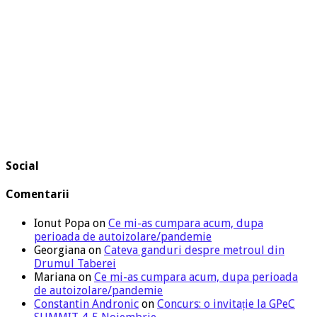
Social
Comentarii
Ionut Popa
on
Ce mi-as cumpara acum, dupa
perioada de autoizolare/pandemie
Georgiana
on
Cateva ganduri despre metroul din
Drumul Taberei
Mariana
on
Ce mi-as cumpara acum, dupa perioada
de autoizolare/pandemie
Constantin Andronic
on
Concurs: o invitație la GPeC