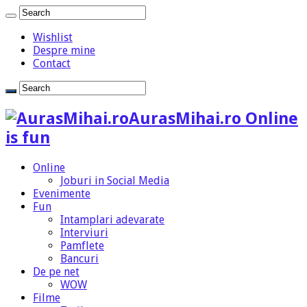
Wishlist
Despre mine
Contact
AurasMihai.ro Online
is fun
Online
Joburi in Social Media
Evenimente
Fun
Intamplari adevarate
Interviuri
Pamflete
Bancuri
De pe net
WOW
Filme