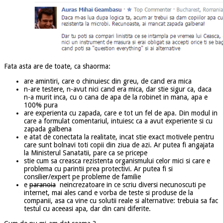
Fata asta are de toate, ca shaorma:
are amintiri, care o chinuiesc din greu, de cand era mica
n-are testere, n-avut nici cand era mica, dar stie sigur ca, daca
n-a murit inca, cu o cana de apa de la robinet in mana, apa e
100% pura
are experienta cu zapada, care e tot un fel de apa. Din modul in
care a formulat comentariul, intuiesc ca a avut experiente si cu
zapada galbena
e atat de conectata la realitate, incat stie exact motivele pentru
care sunt bolnavi toti copii din ziua de azi. Ar putea fi angajata
la Ministerul Sanatatii, pare ca se pricepe
stie cum sa creasca rezistenta organismului celor mici si care e
problema cu parintii prea protectivi. Ar putea fi si
consilier/expert pe probleme de familie
e
paranoia
neincrezatoare in ce scriu diversi necunoscuti pe
internet, mai ales cand e vorba de teste si produse de la
companii, asa ca vine cu solutii reale si alternative: trebuia sa fac
testul cu aceeasi apa, dar din cani diferite.