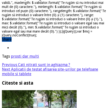
validă.", maxlength: $.validator.format("Te rugăm să nu introduci mai
mult de {0} caractere."), minlength: $.validator.format("Te rugăm să
introduci cel puțin {0} caractere."), rangelength: $.validator.format("Te
rugăm să introduci o valoare între {0} și {1} caractere."), range:
$.validator.format("Te rugăm să introduci o valoare între {0} și {1}."),
max: $.validator.format("Te rugăm să introduci o valoare egal sau mai
mică decât {0}."), min: $.validator.format("Te rugăm să introduci o
valoare egal sau mai mare decât {0}.") });}(jQuery));var $mcj =
jQuery.noConflict(true);
Share
Tags
prosti dar multi
Previous
Cati nitrati sunt in aghiazma ?
Next
Aplicatii de testat afisarea site-urilor pe telefoane
mobile si tablete
Citeste si asta