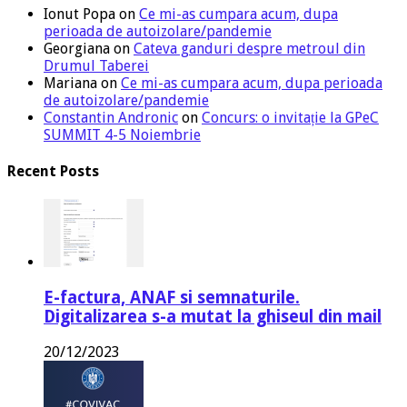
Ionut Popa
on
Ce mi-as cumpara acum, dupa
perioada de autoizolare/pandemie
Georgiana
on
Cateva ganduri despre metroul din
Drumul Taberei
Mariana
on
Ce mi-as cumpara acum, dupa perioada
de autoizolare/pandemie
Constantin Andronic
on
Concurs: o invitație la GPeC
SUMMIT 4-5 Noiembrie
Recent Posts
E-factura, ANAF si semnaturile.
Digitalizarea s-a mutat la ghiseul din mail
20/12/2023