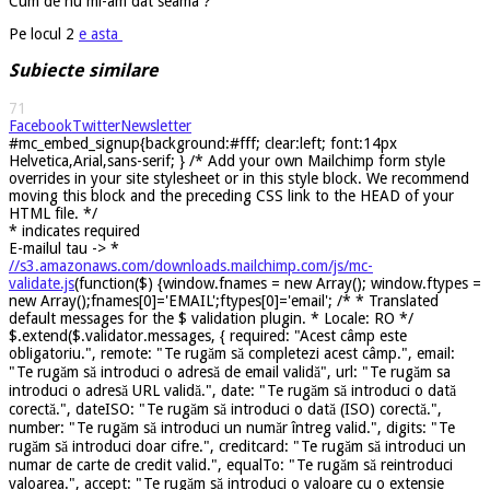
Cum de nu mi-am dat seama ?
Pe locul 2
e asta
Subiecte similare
71
Facebook
Twitter
Newsletter
#mc_embed_signup{background:#fff; clear:left; font:14px
Helvetica,Arial,sans-serif; } /* Add your own Mailchimp form style
overrides in your site stylesheet or in this style block. We recommend
moving this block and the preceding CSS link to the HEAD of your
HTML file. */
*
indicates required
E-mailul tau ->
*
//s3.amazonaws.com/downloads.mailchimp.com/js/mc-
validate.js
(function($) {window.fnames = new Array(); window.ftypes =
new Array();fnames[0]='EMAIL';ftypes[0]='email'; /* * Translated
default messages for the $ validation plugin. * Locale: RO */
$.extend($.validator.messages, { required: "Acest câmp este
obligatoriu.", remote: "Te rugăm să completezi acest câmp.", email:
"Te rugăm să introduci o adresă de email validă", url: "Te rugăm sa
introduci o adresă URL validă.", date: "Te rugăm să introduci o dată
corectă.", dateISO: "Te rugăm să introduci o dată (ISO) corectă.",
number: "Te rugăm să introduci un număr întreg valid.", digits: "Te
rugăm să introduci doar cifre.", creditcard: "Te rugăm să introduci un
numar de carte de credit valid.", equalTo: "Te rugăm să reintroduci
valoarea.", accept: "Te rugăm să introduci o valoare cu o extensie