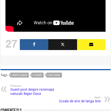
27
Tags
ANTI FUMAT
FUMAT
RECLAME
Previous
Guest-post despre rezervaţia
naturală Bejan-Deva
Next
Scoala de eroi de langa tine