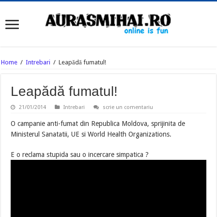
Home
/
Intrebari
/
Leapădă fumatul!
Leapădă fumatul!
21/01/2014
Intrebari
scrie un comentariu
O campanie anti-fumat din Republica Moldova, sprijinita de
Ministerul Sanatatii, UE si World Health Organizations.
E o reclama stupida sau o incercare simpatica ?