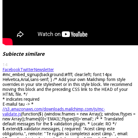
Subiecte similare
14
Facebook
Twitter
Newsletter
#mc_embed_signup{background:#fff; clear:left; font:14px
Helvetica,Arial,sans-serif; } /* Add your own Mailchimp form style
overrides in your site stylesheet or in this style block. We recommend
moving this block and the preceding CSS link to the HEAD of your
HTML file. */
*
indicates required
E-mailul tau ->
*
//s3.amazonaws.com/downloads.mailchimp.com/js/mc-
validate.js
(function($) {window.fnames = new Array(); window.ftypes =
new Array();fnames[0]='EMAIL';ftypes[0]='email'; /* * Translated
default messages for the $ validation plugin. * Locale: RO */
$.extend($.validator.messages, { required: "Acest câmp este
obligatoriu.", remote: "Te rugăm să completezi acest câmp.", email: