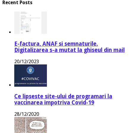
Recent Posts
E-factura, ANAF si semnaturile.
Digitalizarea s-a mutat la ghiseul din mail
20/12/2023
Ce lipseste site-ului de programari la
vaccinarea impotriva Covid-19
28/12/2020