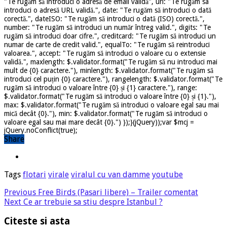
"Te rugăm să introduci o adresă de email validă", url: "Te rugăm sa
introduci o adresă URL validă.", date: "Te rugăm să introduci o dată
corectă.", dateISO: "Te rugăm să introduci o dată (ISO) corectă.",
number: "Te rugăm să introduci un număr întreg valid.", digits: "Te
rugăm să introduci doar cifre.", creditcard: "Te rugăm să introduci un
numar de carte de credit valid.", equalTo: "Te rugăm să reintroduci
valoarea.", accept: "Te rugăm să introduci o valoare cu o extensie
validă.", maxlength: $.validator.format("Te rugăm să nu introduci mai
mult de {0} caractere."), minlength: $.validator.format("Te rugăm să
introduci cel puțin {0} caractere."), rangelength: $.validator.format("Te
rugăm să introduci o valoare între {0} și {1} caractere."), range:
$.validator.format("Te rugăm să introduci o valoare între {0} și {1}."),
max: $.validator.format("Te rugăm să introduci o valoare egal sau mai
mică decât {0}."), min: $.validator.format("Te rugăm să introduci o
valoare egal sau mai mare decât {0}.") });}(jQuery));var $mcj =
jQuery.noConflict(true);
Share
Tags
flotari
virale
viralul cu van damme
youtube
Previous
Free Birds (Pasari libere) – Trailer comentat
Next
Ce ar trebuie sa stiu despre Istanbul ?
Citeste si asta