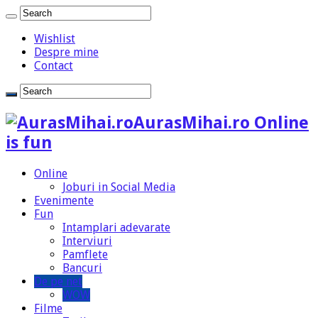
Wishlist
Despre mine
Contact
AurasMihai.ro Online
is fun
Online
Joburi in Social Media
Evenimente
Fun
Intamplari adevarate
Interviuri
Pamflete
Bancuri
De pe net
WOW
Filme