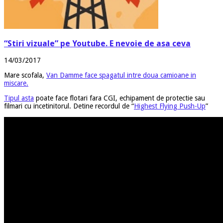
“Stiri vizuale” pe Youtube. E nevoie de asa ceva
14/03/2017
Mare scofala,
Van Damme face spagatul intre doua camioane in
miscare.
Tipul asta
poate face flotari fara CGI, echipament de protectie sau
filmari cu incetinitorul. Detine recordul de “
Highest Flying Push-Up
”