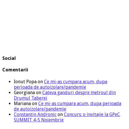
Social
Comentarii
Ionut Popa
on
Ce mi-as cumpara acum, dupa
perioada de autoizolare/pandemie
Georgiana
on
Cateva ganduri despre metroul din
Drumul Taberei
Mariana
on
Ce mi-as cumpara acum, dupa perioada
de autoizolare/pandemie
Constantin Andronic
on
Concurs: o invitație la GPeC
SUMMIT 4-5 Noiembrie