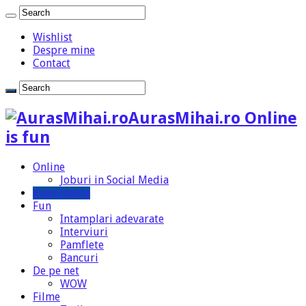
Wishlist
Despre mine
Contact
AurasMihai.ro Online
is fun
Online
Joburi in Social Media
Evenimente
Fun
Intamplari adevarate
Interviuri
Pamflete
Bancuri
De pe net
WOW
Filme