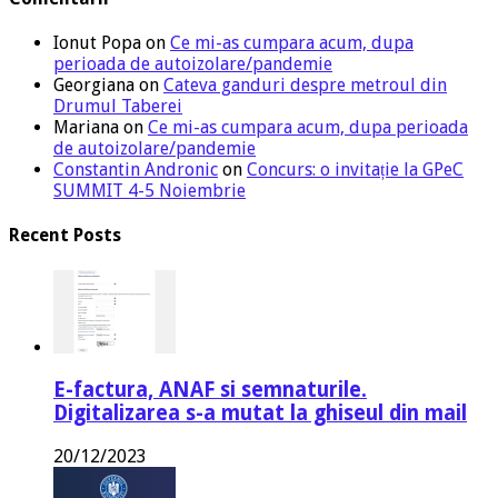
Ionut Popa
on
Ce mi-as cumpara acum, dupa
perioada de autoizolare/pandemie
Georgiana
on
Cateva ganduri despre metroul din
Drumul Taberei
Mariana
on
Ce mi-as cumpara acum, dupa perioada
de autoizolare/pandemie
Constantin Andronic
on
Concurs: o invitație la GPeC
SUMMIT 4-5 Noiembrie
Recent Posts
E-factura, ANAF si semnaturile.
Digitalizarea s-a mutat la ghiseul din mail
20/12/2023