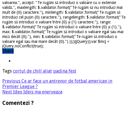
valoarea.", accept: "Te rugăm să introduci o valoare cu o extensie
validă.", maxlength: $.validator.format("Te rugăm să nu introduci mai
mult de {0} caractere."), minlength: $.validator.format("Te rugăm să
introduci cel puțin {0} caractere."), rangelength: $.validator.format("Te
rugăm să introduci o valoare între {0} și {1} caractere."), range:
$.validator.format("Te rugăm să introduci o valoare între {0} și {1}."),
max: $.validator.format("Te rugăm să introduci o valoare egal sau mai
mică decât {0}."), min: $.validator.format("Te rugăm să introduci o
valoare egal sau mai mare decât {0}.") });}(jQuery));var $mcj =
jQuery.noConflict(true);
Share
Tags
cortul de chill aliat
padina fest
Previous
Ce ar face un antrenor de fotbal american in
Premier League ?
Next
Ideo Ideis ma enerveaza
Comentezi ?