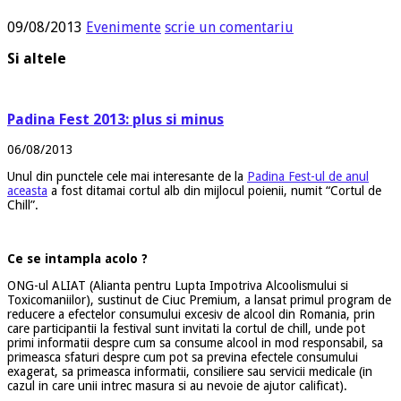
09/08/2013
Evenimente
scrie un comentariu
Si altele
Padina Fest 2013: plus si minus
06/08/2013
Unul din punctele cele mai interesante de la
Padina Fest-ul de anul
aceasta
a fost ditamai cortul alb din mijlocul poienii, numit “Cortul de
Chill”.
Ce se intampla acolo ?
ONG-ul ALIAT (Alianta pentru Lupta Impotriva Alcoolismului si
Toxicomaniilor), sustinut de Ciuc Premium, a lansat primul program de
reducere a efectelor consumului excesiv de alcool din Romania, prin
care participantii la festival sunt invitati la cortul de chill, unde pot
primi informatii despre cum sa consume alcool in mod responsabil, sa
primeasca sfaturi despre cum pot sa previna efectele consumului
exagerat, sa primeasca informatii, consiliere sau servicii medicale (in
cazul in care unii intrec masura si au nevoie de ajutor calificat).