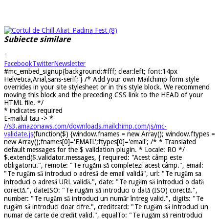
Subiecte similare
1
Facebook
Twitter
Newsletter
#mc_embed_signup{background:#fff; clear:left; font:14px
Helvetica,Arial,sans-serif; } /* Add your own Mailchimp form style
overrides in your site stylesheet or in this style block. We recommend
moving this block and the preceding CSS link to the HEAD of your
HTML file. */
*
indicates required
E-mailul tau ->
*
//s3.amazonaws.com/downloads.mailchimp.com/js/mc-
validate.js
(function($) {window.fnames = new Array(); window.ftypes =
new Array();fnames[0]='EMAIL';ftypes[0]='email'; /* * Translated
default messages for the $ validation plugin. * Locale: RO */
$.extend($.validator.messages, { required: "Acest câmp este
obligatoriu.", remote: "Te rugăm să completezi acest câmp.", email:
"Te rugăm să introduci o adresă de email validă", url: "Te rugăm sa
introduci o adresă URL validă.", date: "Te rugăm să introduci o dată
corectă.", dateISO: "Te rugăm să introduci o dată (ISO) corectă.",
number: "Te rugăm să introduci un număr întreg valid.", digits: "Te
rugăm să introduci doar cifre.", creditcard: "Te rugăm să introduci un
numar de carte de credit valid.", equalTo: "Te rugăm să reintroduci