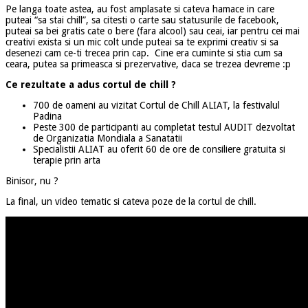
Pe langa toate astea, au fost amplasate si cateva hamace in care
puteai “sa stai chill”, sa citesti o carte sau statusurile de facebook,
puteai sa bei gratis cate o bere (fara alcool) sau ceai, iar pentru cei mai
creativi exista si un mic colt unde puteai sa te exprimi creativ si sa
desenezi cam ce-ti trecea prin cap. Cine era cuminte si stia cum sa
ceara, putea sa primeasca si prezervative, daca se trezea devreme :p
Ce rezultate a adus cortul de chill ?
700 de oameni au vizitat Cortul de Chill ALIAT, la festivalul
Padina
Peste 300 de participanti au completat testul AUDIT dezvoltat
de Organizatia Mondiala a Sanatatii
Specialistii ALIAT au oferit 60 de ore de consiliere gratuita si
terapie prin arta
Binisor, nu ?
La final, un video tematic si cateva poze de la cortul de chill.