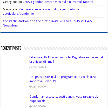
Georgiana
on
Cateva ganduri despre metroul din Drumul Taberei
Mariana
on
Ce mi-as cumpara acum, dupa perioada de
autoizolare/pandemie
Constantin Andronic
on
Concurs: o invitație la GPeC SUMMIT 4-5
Noiembrie
Recent Posts
E-factura, ANAF si semnaturile. Digitalizarea s-a mutat
la ghiseul din mail
20/12/2023
Ce lipseste site-ului de programari la vaccinarea
impotriva Covid-19
28/12/2020
Ganduri amestecate, vesti bune si vesti proaste de
dupa locale
28/09/2020