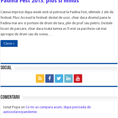
Padina Fest 2013: plus si minus
Cateva impresii dupa week-end-ul petrecut la Padina Fest, ultimele 2 zile de
festival. Plus: Accesul la festival: destul de usor, chiar daca drumul pana la
Padina mai are si portiuni de drum de tara, plin de praf sau pietris. Destule
locuri de parcare, chiar daca toata lumea as fi vrut sa parcheze cat mai
aproape de drum sau de scena. …
Citeste »
Social
Comentarii
Ionut Popa
on
Ce mi-as cumpara acum, dupa perioada de
autoizolare/pandemie