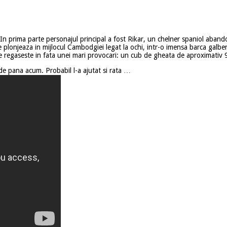
. In prima parte personajul principal a fost Rikar, un chelner spaniol abando
plonjeaza in mijlocul Cambodgiei legat la ochi, intr-o imensa barca galbena
e regaseste in fata unei mari provocari: un cub de gheata de aproximativ 9
e pana acum. Probabil l-a ajutat si rata …