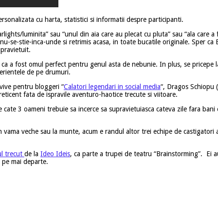
rsonalizata cu harta, statistici si informatii despre participanti.
earlights/luminita” sau “unul din aia care au plecat cu pluta” sau “ala care
 nu-se-stie-inca-unde si retrimis acasa, in toate bucatile originale. Sper 
pravietuit.
 ca a fost omul perfect pentru genul asta de nebunie. In plus, se pricepe la 
perientele de pe drumuri.
vive pentru bloggeri “
Calatori legendari in social media
“, Dragos Schiopu (
cent fata de ispravile aventuro-haotice trecute si viitoare.
 cate 3 oameni trebuie sa incerce sa supravietuiasca cateva zile fara bani
 vama veche sau la munte, acum e randul altor trei echipe de castigatori 
ul trecut
de la
Ideo Ideis
, ca parte a trupei de teatru “Brainstorming”. Ei a
 pe mai departe.