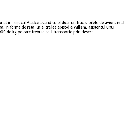
nat in mijlocul Alaskai avand cu el doar un frac si bilete de avion, in al
, in forma de rata. In al treilea episod e William, asistentul unui
00 de kg pe care trebuie sa il transporte prin desert.