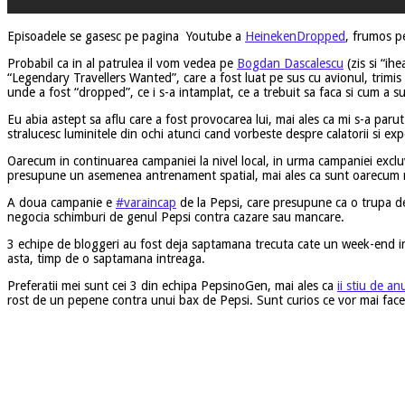
Episoadele se gasesc pe pagina Youtube a
HeinekenDropped
, frumos pe
Probabil ca in al patrulea il vom vedea pe
Bogdan Dascalescu
(zis si “ih
“Legendary Travellers Wanted”, care a fost luat pe sus cu avionul, trimis
unde a fost “dropped”, ce i s-a intamplat, ce a trebuit sa faca si cum a su
Eu abia astept sa aflu care a fost provocarea lui, mai ales ca mi s-a parut
stralucesc luminitele din ochi atunci cand vorbeste despre calatorii si ex
Oarecum in continuarea campaniei la nivel local, in urma campaniei exclu
presupune un asemenea antrenament spatial, mai ales ca sunt oarecum reti
A doua campanie e
#varaincap
de la Pepsi, care presupune ca o trupa de
negocia schimburi de genul Pepsi contra cazare sau mancare.
3 echipe de bloggeri au fost deja saptamana trecuta cate un week-end in
asta, timp de o saptamana intreaga.
Preferatii mei sunt cei 3 din echipa PepsinoGen, mai ales ca
ii stiu de an
rost de un pepene contra unui bax de Pepsi. Sunt curios ce vor mai face