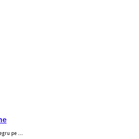
ne
 negru pe …