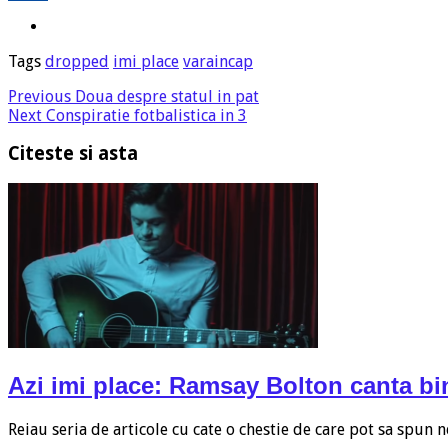
Tags
dropped
imi place
varaincap
Previous
Doua despre statul in pat
Next
Conspiratie fotbalistica in 3
Citeste si asta
Azi imi place: Ramsay Bolton canta bi
Reiau seria de articole cu cate o chestie de care pot sa spun