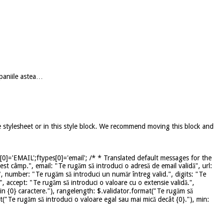
mpaniile astea…
e stylesheet or in this style block. We recommend moving this block and
]='EMAIL';ftypes[0]='email'; /* * Translated default messages for the
st câmp.", email: "Te rugăm să introduci o adresă de email validă", url:
", number: "Te rugăm să introduci un număr întreg valid.", digits: "Te
", accept: "Te rugăm să introduci o valoare cu o extensie validă.",
in {0} caractere."), rangelength: $.validator.format("Te rugăm să
mat("Te rugăm să introduci o valoare egal sau mai mică decât {0}."), min: