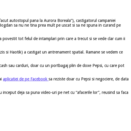
 a facut autostopul pana la Aurora Boreala”), castigatorul campaniei
ca Bogdan sa nu ne tina prea mult pe uscat si sa ne spuna in curand pe
povestit tot felul de intamplari prin care a trecut si se vede clar cum ii
zis si Haotik) a castigat un antrenament spatial. Ramane se vedem ce
 cash sau carduri, doar cu un portbagaj plin de doxe Pepsi, cu care pot
ai
aplicatiei de pe Facebook
sa reziste doar cu Pepsi si negociere, de data
u inceput deja sa puna video-uri pe net cu “afacerile lor”, reusind sa faca