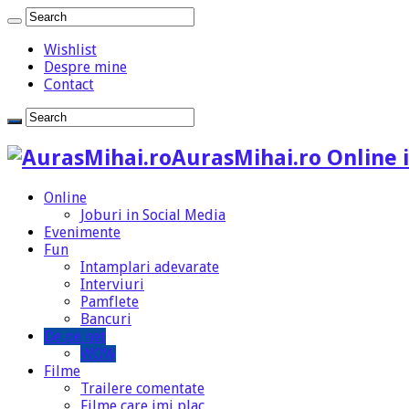
Wishlist
Despre mine
Contact
AurasMihai.ro Online i
Online
Joburi in Social Media
Evenimente
Fun
Intamplari adevarate
Interviuri
Pamflete
Bancuri
De pe net
WOW
Filme
Trailere comentate
Filme care imi plac