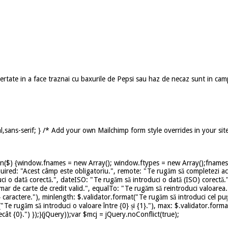
ibertate in a face traznai cu baxurile de Pepsi sau haz de necaz sunt in ca
,sans-serif; } /* Add your own Mailchimp form style overrides in your sit
on($) {window.fnames = new Array(); window.ftypes = new Array();fnames[0
uired: "Acest câmp este obligatoriu.", remote: "Te rugăm să completezi ace
ci o dată corectă.", dateISO: "Te rugăm să introduci o dată (ISO) corectă.
mar de carte de credit valid.", equalTo: "Te rugăm să reintroduci valoarea.
caractere."), minlength: $.validator.format("Te rugăm să introduci cel puț
t("Te rugăm să introduci o valoare între {0} și {1}."), max: $.validator.for
ât {0}.") });}(jQuery));var $mcj = jQuery.noConflict(true);