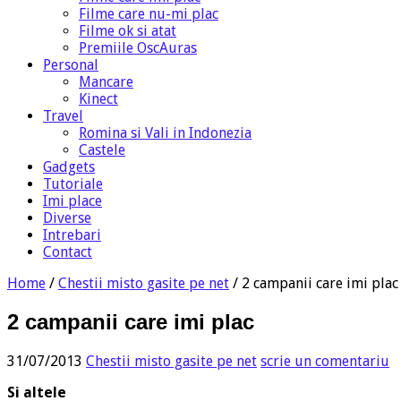
Filme care nu-mi plac
Filme ok si atat
Premiile OscAuras
Personal
Mancare
Kinect
Travel
Romina si Vali in Indonezia
Castele
Gadgets
Tutoriale
Imi place
Diverse
Intrebari
Contact
Home
/
Chestii misto gasite pe net
/
2 campanii care imi plac
2 campanii care imi plac
31/07/2013
Chestii misto gasite pe net
scrie un comentariu
Si altele