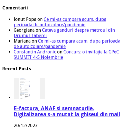
Comentarii
Ionut Popa
on
Ce mi-as cumpara acum, dupa
perioada de autoizolare/pandemie
Georgiana
on
Cateva ganduri despre metroul din
Drumul Taberei
Mariana
on
Ce mi-as cumpara acum, dupa perioada
de autoizolare/pandemie
Constantin Andronic
on
Concurs: o invitație la GPeC
SUMMIT 4-5 Noiembrie
Recent Posts
E-factura, ANAF si semnaturile.
Digitalizarea s-a mutat la ghiseul din mail
20/12/2023