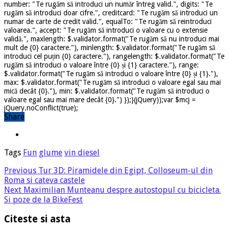
number: "Te rugăm să introduci un număr întreg valid.", digits: "Te
rugăm să introduci doar cifre.", creditcard: "Te rugăm să introduci un
numar de carte de credit valid.", equalTo: "Te rugăm să reintroduci
valoarea.", accept: "Te rugăm să introduci o valoare cu o extensie
validă.", maxlength: $.validator.format("Te rugăm să nu introduci mai
mult de {0} caractere."), minlength: $.validator.format("Te rugăm să
introduci cel puțin {0} caractere."), rangelength: $.validator.format("Te
rugăm să introduci o valoare între {0} și {1} caractere."), range:
$.validator.format("Te rugăm să introduci o valoare între {0} și {1}."),
max: $.validator.format("Te rugăm să introduci o valoare egal sau mai
mică decât {0}."), min: $.validator.format("Te rugăm să introduci o
valoare egal sau mai mare decât {0}.") });}(jQuery));var $mcj =
jQuery.noConflict(true);
Share
Tags
Fun
glume
vin diesel
Previous
Tur 3D: Piramidele din Egipt, Colloseum-ul din
Roma si cateva castele
Next
Maximilian Munteanu despre autostopul cu bicicleta.
Si poze de la BikeFest
Citeste si asta