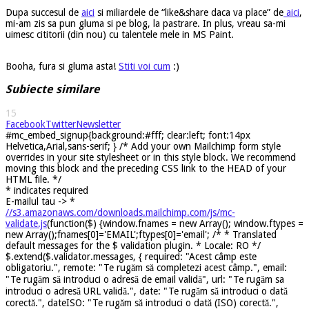
Dupa succesul de
aici
si miliardele de “like&share daca va place” de
aici
,
mi-am zis sa pun gluma si pe blog, la pastrare. In plus, vreau sa-mi
uimesc cititorii (din nou) cu talentele mele in MS Paint.
Booha, fura si gluma asta!
Stiti voi cum
:)
Subiecte similare
15
Facebook
Twitter
Newsletter
#mc_embed_signup{background:#fff; clear:left; font:14px
Helvetica,Arial,sans-serif; } /* Add your own Mailchimp form style
overrides in your site stylesheet or in this style block. We recommend
moving this block and the preceding CSS link to the HEAD of your
HTML file. */
*
indicates required
E-mailul tau ->
*
//s3.amazonaws.com/downloads.mailchimp.com/js/mc-
validate.js
(function($) {window.fnames = new Array(); window.ftypes =
new Array();fnames[0]='EMAIL';ftypes[0]='email'; /* * Translated
default messages for the $ validation plugin. * Locale: RO */
$.extend($.validator.messages, { required: "Acest câmp este
obligatoriu.", remote: "Te rugăm să completezi acest câmp.", email:
"Te rugăm să introduci o adresă de email validă", url: "Te rugăm sa
introduci o adresă URL validă.", date: "Te rugăm să introduci o dată
corectă.", dateISO: "Te rugăm să introduci o dată (ISO) corectă.",