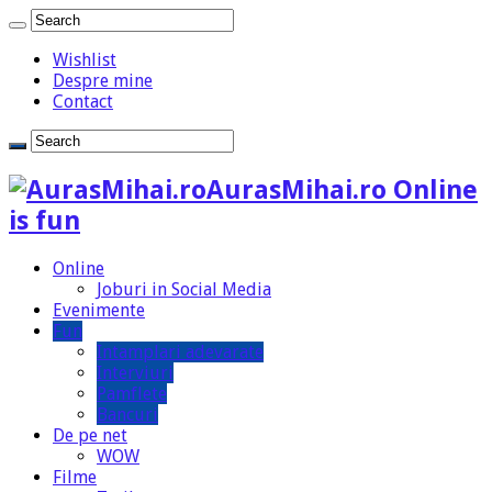
Wishlist
Despre mine
Contact
AurasMihai.ro Online
is fun
Online
Joburi in Social Media
Evenimente
Fun
Intamplari adevarate
Interviuri
Pamflete
Bancuri
De pe net
WOW
Filme