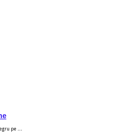
ne
 negru pe …