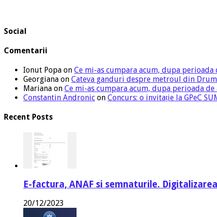
Social
Comentarii
Ionut Popa
on
Ce mi-as cumpara acum, dupa perioada 
Georgiana
on
Cateva ganduri despre metroul din Drum
Mariana
on
Ce mi-as cumpara acum, dupa perioada de
Constantin Andronic
on
Concurs: o invitație la GPeC 
Recent Posts
E-factura, ANAF si semnaturile. Digitalizarea
20/12/2023