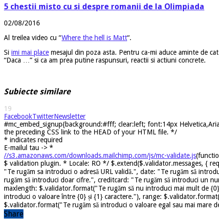
5 chestii misto cu si despre romanii de la Olimpiada
02/08/2016
Al treilea video cu “
Where the hell is Matt
“.
Si
imi mai place
mesajul din poza asta. Pentru ca-mi aduce aminte de cat de
“Daca …” si ca am prea putine raspunsuri, reactii si actiuni concrete.
Subiecte similare
19
Facebook
Twitter
Newsletter
#mc_embed_signup{background:#fff; clear:left; font:14px Helvetica,Arial
the preceding CSS link to the HEAD of your HTML file. */
*
indicates required
E-mailul tau ->
*
//s3.amazonaws.com/downloads.mailchimp.com/js/mc-validate.js
(functi
$ validation plugin. * Locale: RO */ $.extend($.validator.messages, { req
"Te rugăm sa introduci o adresă URL validă.", date: "Te rugăm să introdu
rugăm să introduci doar cifre.", creditcard: "Te rugăm să introduci un nu
maxlength: $.validator.format("Te rugăm să nu introduci mai mult de {0} 
introduci o valoare între {0} și {1} caractere."), range: $.validator.forma
$.validator.format("Te rugăm să introduci o valoare egal sau mai mare dec
Share