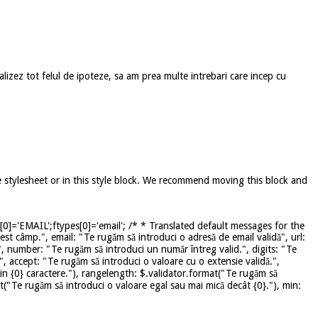
lizez tot felul de ipoteze, sa am prea multe intrebari care incep cu
e stylesheet or in this style block. We recommend moving this block and
]='EMAIL';ftypes[0]='email'; /* * Translated default messages for the
st câmp.", email: "Te rugăm să introduci o adresă de email validă", url:
", number: "Te rugăm să introduci un număr întreg valid.", digits: "Te
", accept: "Te rugăm să introduci o valoare cu o extensie validă.",
in {0} caractere."), rangelength: $.validator.format("Te rugăm să
mat("Te rugăm să introduci o valoare egal sau mai mică decât {0}."), min: