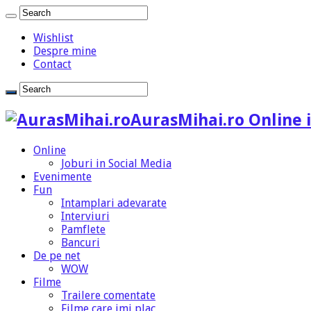
Wishlist
Despre mine
Contact
AurasMihai.ro Online i
Online
Joburi in Social Media
Evenimente
Fun
Intamplari adevarate
Interviuri
Pamflete
Bancuri
De pe net
WOW
Filme
Trailere comentate
Filme care imi plac