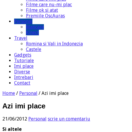
Filme care nu-mi plac
Filme ok si atat
Premiile OscAuras
Personal
Mancare
Kinect
Travel
Romina si Vali in Indonezia
Castele
Gadgets
Tutoriale
Imi place
Diverse
Intrebari
Contact
Home
/
Personal
/
Azi imi place
Azi imi place
21/06/2012
Personal
scrie un comentariu
Si altele