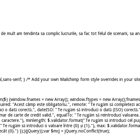
 mult am tendinta sa complic lucrurile, sa fac tot felul de scenarii, sa ana
,sans-serif; } /* Add your own Mailchimp form style overrides in your sit
on($) {window.fnames = new Array(); window.ftypes = new Array();fnames[0
uired: "Acest câmp este obligatoriu.", remote: "Te rugăm să completezi ace
ci o dată corectă.", dateISO: "Te rugăm să introduci o dată (ISO) corectă.
mar de carte de credit valid.", equalTo: "Te rugăm să reintroduci valoarea.
caractere."), minlength: $.validator.format("Te rugăm să introduci cel puț
t("Te rugăm să introduci o valoare între {0} și {1}."), max: $.validator.for
ât {0}.") });}(jQuery));var $mcj = jQuery.noConflict(true);