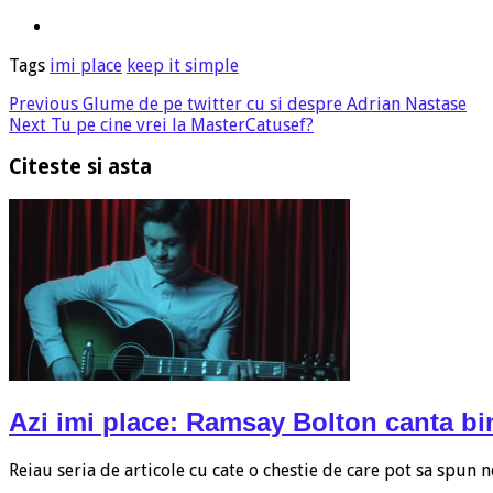
Tags
imi place
keep it simple
Previous
Glume de pe twitter cu si despre Adrian Nastase
Next
Tu pe cine vrei la MasterCatusef?
Citeste si asta
Azi imi place: Ramsay Bolton canta bi
Reiau seria de articole cu cate o chestie de care pot sa spun