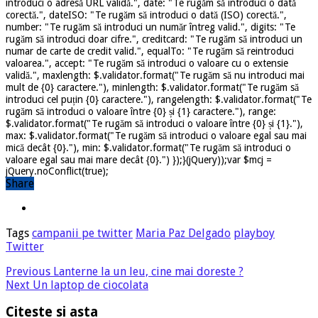
introduci o adresă URL validă.", date: "Te rugăm să introduci o dată
corectă.", dateISO: "Te rugăm să introduci o dată (ISO) corectă.",
number: "Te rugăm să introduci un număr întreg valid.", digits: "Te
rugăm să introduci doar cifre.", creditcard: "Te rugăm să introduci un
numar de carte de credit valid.", equalTo: "Te rugăm să reintroduci
valoarea.", accept: "Te rugăm să introduci o valoare cu o extensie
validă.", maxlength: $.validator.format("Te rugăm să nu introduci mai
mult de {0} caractere."), minlength: $.validator.format("Te rugăm să
introduci cel puțin {0} caractere."), rangelength: $.validator.format("Te
rugăm să introduci o valoare între {0} și {1} caractere."), range:
$.validator.format("Te rugăm să introduci o valoare între {0} și {1}."),
max: $.validator.format("Te rugăm să introduci o valoare egal sau mai
mică decât {0}."), min: $.validator.format("Te rugăm să introduci o
valoare egal sau mai mare decât {0}.") });}(jQuery));var $mcj =
jQuery.noConflict(true);
Share
Tags
campanii pe twitter
Maria Paz Delgado
playboy
Twitter
Previous
Lanterne la un leu, cine mai doreste ?
Next
Un laptop de ciocolata
Citeste si asta