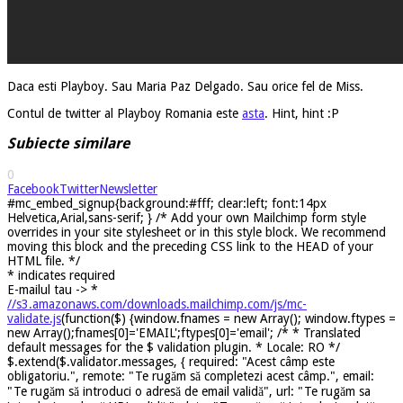
Daca esti Playboy. Sau Maria Paz Delgado. Sau orice fel de Miss.
Contul de twitter al Playboy Romania este
asta
. Hint, hint :P
Subiecte similare
0
Facebook
Twitter
Newsletter
#mc_embed_signup{background:#fff; clear:left; font:14px
Helvetica,Arial,sans-serif; } /* Add your own Mailchimp form style
overrides in your site stylesheet or in this style block. We recommend
moving this block and the preceding CSS link to the HEAD of your
HTML file. */
*
indicates required
E-mailul tau ->
*
//s3.amazonaws.com/downloads.mailchimp.com/js/mc-
validate.js
(function($) {window.fnames = new Array(); window.ftypes =
new Array();fnames[0]='EMAIL';ftypes[0]='email'; /* * Translated
default messages for the $ validation plugin. * Locale: RO */
$.extend($.validator.messages, { required: "Acest câmp este
obligatoriu.", remote: "Te rugăm să completezi acest câmp.", email:
"Te rugăm să introduci o adresă de email validă", url: "Te rugăm sa