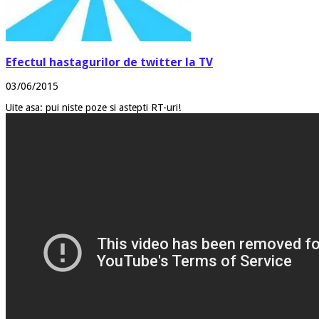
Efectul hastagurilor de twitter la TV
03/06/2015
Uite asa: pui niste poze si astepti RT-uri!