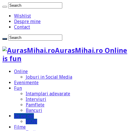
Wishlist
Despre mine
Contact
AurasMihai.ro Online
is fun
Online
Joburi in Social Media
Evenimente
Fun
Intamplari adevarate
Interviuri
Pamflete
Bancuri
De pe net
WOW
Filme