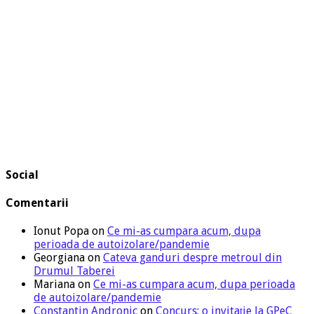
Social
Comentarii
Ionut Popa
on
Ce mi-as cumpara acum, dupa
perioada de autoizolare/pandemie
Georgiana
on
Cateva ganduri despre metroul din
Drumul Taberei
Mariana
on
Ce mi-as cumpara acum, dupa perioada
de autoizolare/pandemie
Constantin Andronic
on
Concurs: o invitație la GPeC