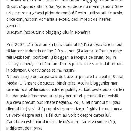
e posibil să faci 2.000 de euro pe lună din blogging. VKontakte si
Orkut, răspunde Sfinţia Sa. Aşa e, eu de ce nu m-am gândit? Site-
uri pe care nu găseşti picior de român! Pentru utilizatorii de acolo,
orice conţinut din România e exotic, deci implicit de interes
general.
Discutăm începuturile blogging-ului în România.
Prin 2007, că a fost un an bun, domnul Bădău a decis că e timpul
să lanseze industria online 2.0 şi la noi. Şi a lansat-o într-un mare
fel! Dezbateri, politicieni şi bloggeri la început de drum, toţi în
aceeaşi cameră, ascultând un discurs politic care s-ar fi dat oricum
la televizor. Creativitatea sa mă inspiră.
Ne povesteşte de cartea sa şi de buzz-ul pe care l-a creat în Social
Media. O lansare de succes, bineînţeles. Acoliţii bloggerilor mari,
care au fost plătiţi sau constrânşi politic, au luat peste picior cartea
lui, dar asta a însemnat un câştig pentru el, pentru că nu există
aşa ceva precum publicitate negativă. Poţi să iei brandul tău (sau
clientul tău) şi să să-I propui să sponsorizeze 2 girls 1 cup. Lumea
va vorbi despre asta, la fel cum au vorbit despre cartea lui!
Cantitatea este unicul indice de măsurare. Iar el va vinde cărţi,
indiferent de motive.