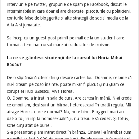
interviurile pe twitter, grupurile de spam pe Facebook, discutiile
interminabile in care doar el are dreptate, piscoturile cu politicieni,
conturile false de bloggerite si alte strategii de social media de la
A la A si jumatate.
Sa incep cu un guest-post primit pe mail de la un student care
tocmai a terminat cursul marelui traducator de truisme.
La ce se gândesc studenţii de la cursul lui Horia Mihai
Bădău?
De o săptămână citesc din şi despre cartea lui. Doamne, ce bine că
nu-l citeam pe zoso înainte, poate mi-ar fi plăcut şi nu ştiam ce
corupt e! Huo Băsescu, Viva Horea!
O, Doamne, a intrat in sala de curs! Are cartea în mână. N-ai crede
ce emoţii am, deşi sunt un bărbat heterosexual în toată regula. Mă
atrage Horea, oare e normal? Nu, nu e bine! Bloggerii mari au
dat-o toţi în ispita homosexualităţii, nu trebuie să cedez. Şi totuşi,
scrie cărţi atât de bune…
S-a prezentat şi am intrat direct în brânză. Cineva l-a întrebat cum