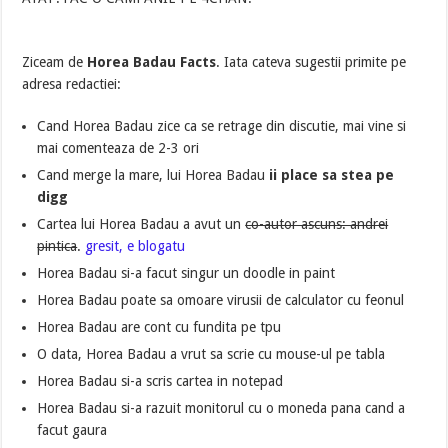
Ziceam de
Horea Badau Facts
. Iata cateva sugestii primite pe
adresa redactiei:
Cand Horea Badau zice ca se retrage din discutie, mai vine si
mai comenteaza de 2-3 ori
Cand merge la mare, lui Horea Badau
ii place sa stea pe
digg
Cartea lui Horea Badau a avut un
co-autor ascuns: andrei
pintica
.
gresit, e blogatu
Horea Badau si-a facut singur un doodle in paint
Horea Badau poate sa omoare virusii de calculator cu feonul
Horea Badau are cont cu fundita pe tpu
O data, Horea Badau a vrut sa scrie cu mouse-ul pe tabla
Horea Badau si-a scris cartea in notepad
Horea Badau si-a razuit monitorul cu o moneda pana cand a
facut gaura