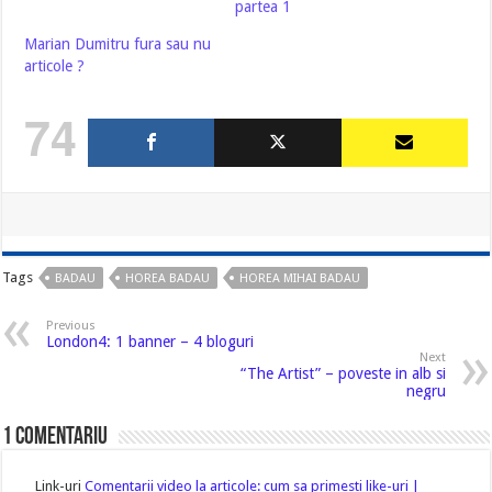
partea 1
Marian Dumitru fura sau nu
articole ?
74
Tags
BADAU
HOREA BADAU
HOREA MIHAI BADAU
Previous
London4: 1 banner – 4 bloguri
Next
“The Artist” – poveste in alb si
negru
1 comentariu
Link-uri
Comentarii video la articole: cum sa primesti like-uri |