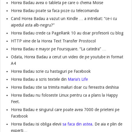
Horea Badau avea o tableta pe care o chema Moise
Horea Badau poate sa faca poze cu telecomanda
Cand Horea Badau a vazut un Kindle … a intrebat: “ce-i cu
aipedul asta alb-negru?”
Horea Badau crede ca PageRank 10 au doar profesorii cu blog
HTTP vine de la Horea Text Transfer Prostocol
Horea Badau e mayor pe Foursquare. “La catedra” …
Odata, Horea Badau a cerut un video de pe youtube in format
A4
Horea Badau scrie cu hastaguri pe Facebook
Horea Badau a scris textele din
Maria’s Life
Horea Badau stie sa trimita mailuri doar cu fereastra deshisa
Horea Badau nu foloseste Linux pentru ca a plans la Happy
Feet.
Horea Badau e singurul care poate avea 7000 de prieteni pe
Facebook
Horea Badau isi obliga elevii
sa faca din astea
. De aia e plin de
experti…