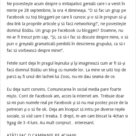
Ne povesteşte acum despre o initiaţiativă genială care i-a venit în
minte pe 28 septembrie, la ora 4 dimineaţa. “O să fac un grup pe
Facebook cu toţi bloggerii pe care îi cunosc şi-o să le propun să-şi
dea link la propriile articole şi să facă networking!”, ne povesteşte
domnul Bădău. Un grup pe Facebook cu bloggeri? Doamne, nu
mi-ar fi trecut prin cap. “Şi, ca să-i fac să discute despre mine, o să
pun o greşeală gramaticală penibilă în descrierea grupului, ca să-i
fac să vorbească despre mine!”.
Fetele sunt deja în pragul leşinului şi îşi imaginează cum ar fi să-şi
facă domnul Bădău un blog cu numele lor. La mine se uită toţi de
parcă aş fi unul din lacheii lui Zoso, nu-mi dau seama de ce.
Eu deja sunt convins. Comunicarea în social media pare foarte
mişto. Cont de Facebook am, acces la internet am. Trebuie doar
să-mi pun numele real pe Facebook şi să nu mai postez poze de la
petreceri şi o să fie ok. Deja am început să intru pe diverse reţele
sociale, să văd care-I treaba. E drept, m-am cam blocat la 4chan si
9gag de 3-4 luni. Au mult conţinut…interesant.
ATÂT! FAC O CAMPANIE PE 4CHAN!