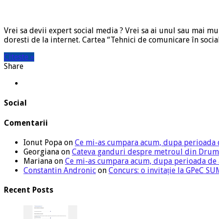
Vrei sa devii expert social media ? Vrei sa ai unul sau mai mul
doresti de la internet. Cartea “Tehnici de comunicare în so
Citeste »
Share
Social
Comentarii
Ionut Popa
on
Ce mi-as cumpara acum, dupa perioada 
Georgiana
on
Cateva ganduri despre metroul din Drum
Mariana
on
Ce mi-as cumpara acum, dupa perioada de
Constantin Andronic
on
Concurs: o invitație la GPeC 
Recent Posts