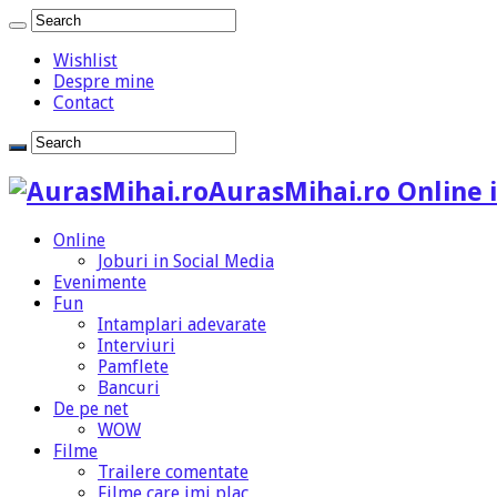
Wishlist
Despre mine
Contact
AurasMihai.ro Online i
Online
Joburi in Social Media
Evenimente
Fun
Intamplari adevarate
Interviuri
Pamflete
Bancuri
De pe net
WOW
Filme
Trailere comentate
Filme care imi plac