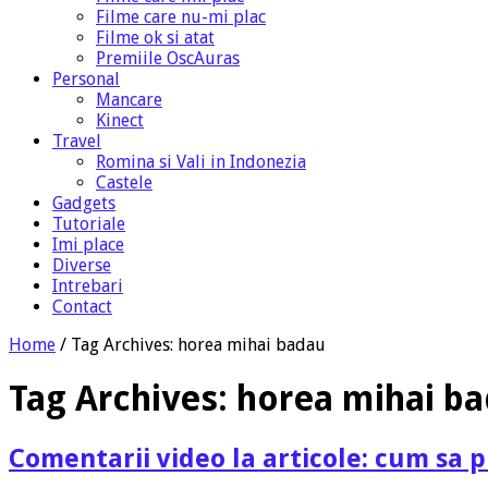
Filme care nu-mi plac
Filme ok si atat
Premiile OscAuras
Personal
Mancare
Kinect
Travel
Romina si Vali in Indonezia
Castele
Gadgets
Tutoriale
Imi place
Diverse
Intrebari
Contact
Home
/
Tag Archives: horea mihai badau
Tag Archives:
horea mihai b
Comentarii video la articole: cum sa p