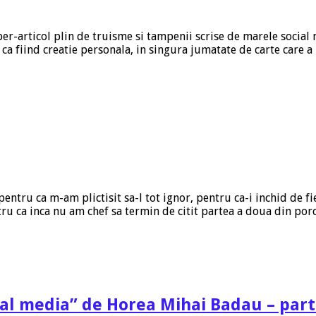
r-articol plin de truisme si tampenii scrise de marele social 
a ca fiind creatie personala, in singura jumatate de carte care 
 pentru ca m-am plictisit sa-l tot ignor, pentru ca-i inchid de 
tru ca inca nu am chef sa termin de citit partea a doua din po
ial media” de Horea Mihai Badau – part