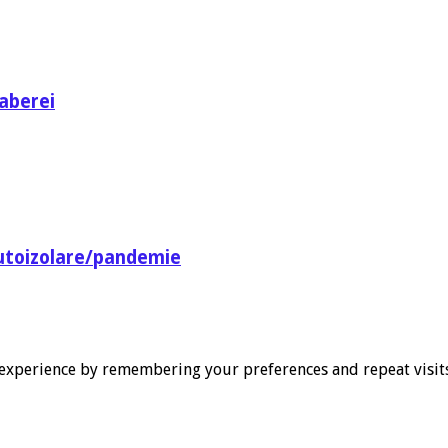
aberei
utoizolare/pandemie
experience by remembering your preferences and repeat visits. 