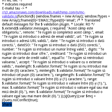
HTML file. */
*
indicates required
E-mailul tau ->
*
//s3.amazonaws.com/downloads.mailchimp.com/js/mc-
validate.js
(function($) {window.fnames = new Array(); window.ftypes =
new Array();fnames[0]='EMAIL';ftypes[0]='email'; /* * Translated
default messages for the $ validation plugin. * Locale: RO */
$.extend($.validator.messages, { required: "Acest câmp este
obligatoriu.", remote: "Te rugăm să completezi acest câmp.", email:
"Te rugăm să introduci o adresă de email validă", url: "Te rugăm sa
introduci o adresă URL validă.", date: "Te rugăm să introduci o dată
corectă.", dateISO: "Te rugăm să introduci o dată (ISO) corectă.",
number: "Te rugăm să introduci un număr întreg valid.", digits: "Te
rugăm să introduci doar cifre.", creditcard: "Te rugăm să introduci un
numar de carte de credit valid.", equalTo: "Te rugăm să reintroduci
valoarea.", accept: "Te rugăm să introduci o valoare cu o extensie
validă.", maxlength: $.validator.format("Te rugăm să nu introduci mai
mult de {0} caractere."), minlength: $.validator.format("Te rugăm să
introduci cel puțin {0} caractere."), rangelength: $.validator.format("Te
rugăm să introduci o valoare între {0} și {1} caractere."), range:
$.validator.format("Te rugăm să introduci o valoare între {0} și {1}."),
max: $.validator.format("Te rugăm să introduci o valoare egal sau mai
mică decât {0}."), min: $.validator.format("Te rugăm să introduci o
valoare egal sau mai mare decât {0}.") });}(jQuery));var $mcj =
jQuery.noConflict(true);
Share