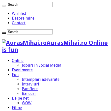
Wishlist
Despre mine
Contact
AurasMihai.ro Online
is fun
Online
Joburi in Social Media
Evenimente
Fun
Intamplari adevarate
Interviuri
Pamflete
Bancuri
De pe net
WOW
Filme