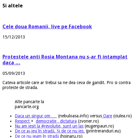
Si altele
Cele doua Romanii, live pe Facebook
15/12/2013
Protestele anti Rosia Montana nu s-ar fi intamplat
daca …
05/09/2013
Cateva articole care ar trebui sa ne dea ceva de gandit. Pro si contra
proteste de strada.
Alte pancarte la
pancarte.org
Daca un singur om …
(nebuloasa.info) versus
Oare
(ciulea.ro)
Respect
+
democratie , dictatura
(zvoner.ro)
Nu am iesit la #revolutie, sunt un las
(eugenpaun.ro)
De ce aş ieşi în stradă. Şi de ce nu ies.
(printreranduri.eu)
De ce nu ieşim în stradă
(hoinaru.ro)