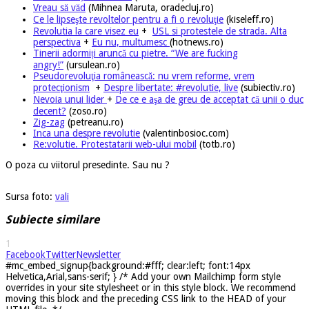
Vreau să văd
(Mihnea Maruta, oradecluj.ro)
Ce le lipseşte revoltelor pentru a fi o revoluţie
(kiseleff.ro)
Revolutia la care visez eu
+
USL si protestele de strada. Alta
perspectiva
+
Eu nu, multumesc
(hotnews.ro)
Tinerii adormiți aruncă cu pietre. “We are fucking
angry!”
(ursulean.ro)
Pseudorevoluţia românească: nu vrem reforme, vrem
protecţionism
+
Despre libertate: #revolutie, live
(subiectiv.ro)
Nevoia unui lider
+
De ce e aşa de greu de acceptat că unii o duc
decent?
(zoso.ro)
Zig-zag
(petreanu.ro)
Inca una despre revolutie
(valentinbosioc.com)
Re:volutie. Protestatarii web-ului mobil
(totb.ro)
O poza cu viitorul presedinte. Sau nu ?
Sursa foto:
vali
Subiecte similare
1
Facebook
Twitter
Newsletter
#mc_embed_signup{background:#fff; clear:left; font:14px
Helvetica,Arial,sans-serif; } /* Add your own Mailchimp form style
overrides in your site stylesheet or in this style block. We recommend
moving this block and the preceding CSS link to the HEAD of your