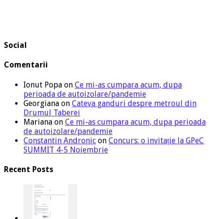
Social
Comentarii
Ionut Popa
on
Ce mi-as cumpara acum, dupa
perioada de autoizolare/pandemie
Georgiana
on
Cateva ganduri despre metroul din
Drumul Taberei
Mariana
on
Ce mi-as cumpara acum, dupa perioada
de autoizolare/pandemie
Constantin Andronic
on
Concurs: o invitație la GPeC
SUMMIT 4-5 Noiembrie
Recent Posts