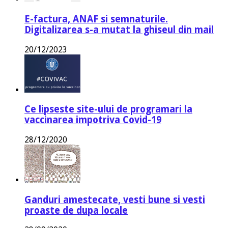
E-factura, ANAF si semnaturile.
Digitalizarea s-a mutat la ghiseul din mail
20/12/2023
Ce lipseste site-ului de programari la
vaccinarea impotriva Covid-19
28/12/2020
Ganduri amestecate, vesti bune si vesti
proaste de dupa locale