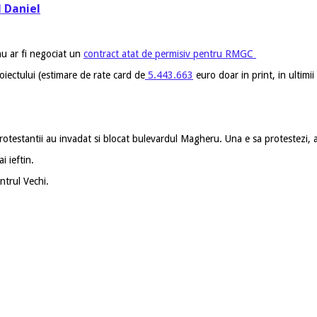
l Daniel
 nu ar fi negociat un
contract atat de permisiv pentru RMGC
ectului (estimare de rate card de
5.443.663
euro doar in print, in ultimii
rotestantii au invadat si blocat bulevardul Magheru. Una e sa protestezi,
i ieftin.
ntrul Vechi.