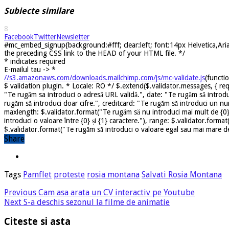
Subiecte similare
8
Facebook
Twitter
Newsletter
#mc_embed_signup{background:#fff; clear:left; font:14px Helvetica,Arial
the preceding CSS link to the HEAD of your HTML file. */
*
indicates required
E-mailul tau ->
*
//s3.amazonaws.com/downloads.mailchimp.com/js/mc-validate.js
(functi
$ validation plugin. * Locale: RO */ $.extend($.validator.messages, { req
"Te rugăm sa introduci o adresă URL validă.", date: "Te rugăm să introdu
rugăm să introduci doar cifre.", creditcard: "Te rugăm să introduci un nu
maxlength: $.validator.format("Te rugăm să nu introduci mai mult de {0} 
introduci o valoare între {0} și {1} caractere."), range: $.validator.forma
$.validator.format("Te rugăm să introduci o valoare egal sau mai mare dec
Share
Tags
Pamflet
proteste
rosia montana
Salvati Rosia Montana
Previous
Cam asa arata un CV interactiv pe Youtube
Next
S-a deschis sezonul la filme de animatie
Citeste si asta