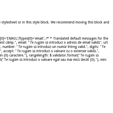
e stylesheet or in this style block. We recommend moving this block and
]='EMAIL';ftypes[0]='email'; /* * Translated default messages for the
st câmp.", email: "Te rugăm să introduci o adresă de email validă", url:
", number: "Te rugăm să introduci un număr întreg valid.", digits: "Te
", accept: "Te rugăm să introduci o valoare cu o extensie validă.",
in {0} caractere."), rangelength: $.validator.format("Te rugăm să
mat("Te rugăm să introduci o valoare egal sau mai mică decât {0}."), min: