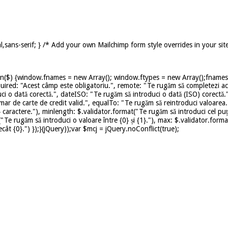
,sans-serif; } /* Add your own Mailchimp form style overrides in your sit
on($) {window.fnames = new Array(); window.ftypes = new Array();fnames[0
uired: "Acest câmp este obligatoriu.", remote: "Te rugăm să completezi ace
ci o dată corectă.", dateISO: "Te rugăm să introduci o dată (ISO) corectă.
mar de carte de credit valid.", equalTo: "Te rugăm să reintroduci valoarea.
caractere."), minlength: $.validator.format("Te rugăm să introduci cel puț
t("Te rugăm să introduci o valoare între {0} și {1}."), max: $.validator.for
ât {0}.") });}(jQuery));var $mcj = jQuery.noConflict(true);