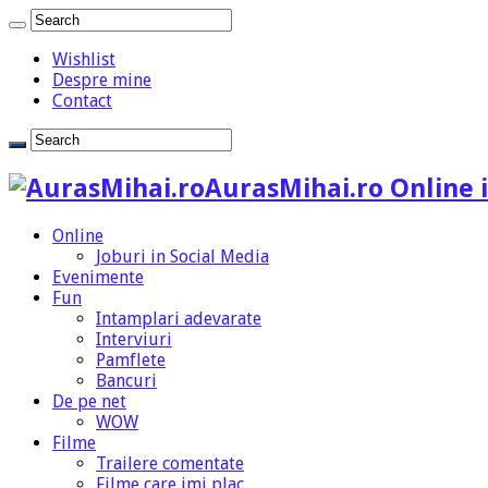
Wishlist
Despre mine
Contact
AurasMihai.ro Online i
Online
Joburi in Social Media
Evenimente
Fun
Intamplari adevarate
Interviuri
Pamflete
Bancuri
De pe net
WOW
Filme
Trailere comentate
Filme care imi plac