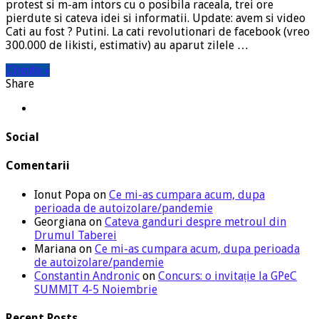
protest si m-am intors cu o posibila raceala, trei ore
pierdute si cateva idei si informatii. Update: avem si video
Cati au fost ? Putini. La cati revolutionari de facebook (vreo
300.000 de likisti, estimativ) au aparut zilele …
Citeste »
Share
Social
Comentarii
Ionut Popa
on
Ce mi-as cumpara acum, dupa
perioada de autoizolare/pandemie
Georgiana
on
Cateva ganduri despre metroul din
Drumul Taberei
Mariana
on
Ce mi-as cumpara acum, dupa perioada
de autoizolare/pandemie
Constantin Andronic
on
Concurs: o invitație la GPeC
SUMMIT 4-5 Noiembrie
Recent Posts