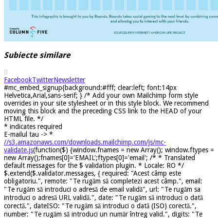
Subiecte similare
0
Facebook
Twitter
Newsletter
#mc_embed_signup{background:#fff; clear:left; font:14px
Helvetica,Arial,sans-serif; } /* Add your own Mailchimp form style
overrides in your site stylesheet or in this style block. We recommend
moving this block and the preceding CSS link to the HEAD of your
HTML file. */
*
indicates required
E-mailul tau ->
*
//s3.amazonaws.com/downloads.mailchimp.com/js/mc-
validate.js
(function($) {window.fnames = new Array(); window.ftypes =
new Array();fnames[0]='EMAIL';ftypes[0]='email'; /* * Translated
default messages for the $ validation plugin. * Locale: RO */
$.extend($.validator.messages, { required: "Acest câmp este
obligatoriu.", remote: "Te rugăm să completezi acest câmp.", email:
"Te rugăm să introduci o adresă de email validă", url: "Te rugăm sa
introduci o adresă URL validă.", date: "Te rugăm să introduci o dată
corectă.", dateISO: "Te rugăm să introduci o dată (ISO) corectă.",
number: "Te rugăm să introduci un număr întreg valid.", digits: "Te