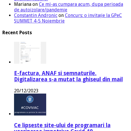
Mariana
on
Ce mi-as cumpara acum, dupa perioada
de autoizolare/pandemie
Constantin Andronic
on
Concurs: o invitație la GPeC
SUMMIT 4-5 Noiembrie
Recent Posts
E-factura, ANAF si semnaturile.
Digitalizarea s-a mutat la ghiseul din mail
20/12/2023
Ce lipseste site-ului de programari la