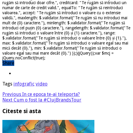
rugăm să introduci doar cifre.", creditcard: "Te rugăm să introduci un
numar de carte de credit valid.", equalTo: "Te rugăm să reintroduci
valoarea.", accept: "Te rugăm să introduci o valoare cu o extensie
validă.", maxlength: $.validator.format("Te rugăm să nu introduci mai
mult de {0} caractere."), minlength: $.validator.format("Te rugăm să
introduci cel puțin {0} caractere."), rangelength: $.validator.format("Te
rugăm să introduci o valoare între {0} și {1} caractere."), range:
$.validator.format("Te rugăm să introduci o valoare între {0} și {1}."),
max: $.validator.format("Te rugăm să introduci o valoare egal sau mai
mică decât {0}."), min: $.validator.format("Te rugăm să introduci o
valoare egal sau mai mare decât {0}.") });}(jQuery));var $mcj =
jQuery.noConflict(true);
Share
Tags
infografic
video
Previous
In ce epoca te-ai teleporta?
Next
Cum o fost la #ClujBrandsTour
Citeste si asta