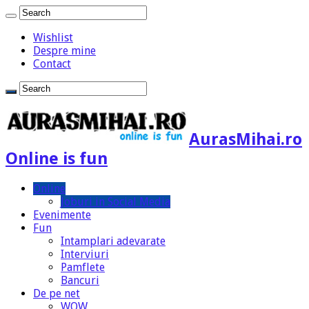
Wishlist
Despre mine
Contact
AurasMihai.ro
Online is fun
Online
Joburi in Social Media
Evenimente
Fun
Intamplari adevarate
Interviuri
Pamflete
Bancuri
De pe net
WOW