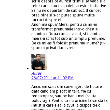
scriu despre ce au fost trimisi sa vada si a
celor care stau in spatele acestor initiative.
Sa nu ne departam de subiect. Il cunosc
prea bine si s-ar putea spune multe
lucruri despre el.
Anonima spui? Mersi pentru ca mi-ai
transformat prenumele intr-o chestie
anonima. Dupa cum ai vazut, si inaintea
mea s-a scris tot sub un simplu prenume.
De ce mi-as fi folosit prenume+nume? (ti-l
spun in privat daca vrei).
Auras
26/07/2011 at 11:02 PM
Anca, am scris din convingere de fiecare
data cand am plecat in tara, fie cu
redescopera, sau pe banii mei (cauta
polovragi). Pentru ca nu oricine la varsta ta
(nu stiu care e ea) a avut la dispozitie o
saptamana sa vada bucovina si