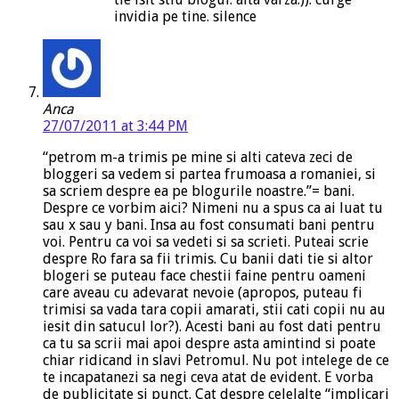
invidia pe tine. silence
Anca
27/07/2011 at 3:44 PM
“petrom m-a trimis pe mine si alti cateva zeci de
bloggeri sa vedem si partea frumoasa a romaniei, si
sa scriem despre ea pe blogurile noastre.”= bani.
Despre ce vorbim aici? Nimeni nu a spus ca ai luat tu
sau x sau y bani. Insa au fost consumati bani pentru
voi. Pentru ca voi sa vedeti si sa scrieti. Puteai scrie
despre Ro fara sa fii trimis. Cu banii dati tie si altor
blogeri se puteau face chestii faine pentru oameni
care aveau cu adevarat nevoie (apropos, puteau fi
trimisi sa vada tara copii amarati, stii cati copii nu au
iesit din satucul lor?). Acesti bani au fost dati pentru
ca tu sa scrii mai apoi despre asta amintind si poate
chiar ridicand in slavi Petromul. Nu pot intelege de ce
te incapatanezi sa negi ceva atat de evident. E vorba
de publicitate si punct. Cat despre celelalte “implicari