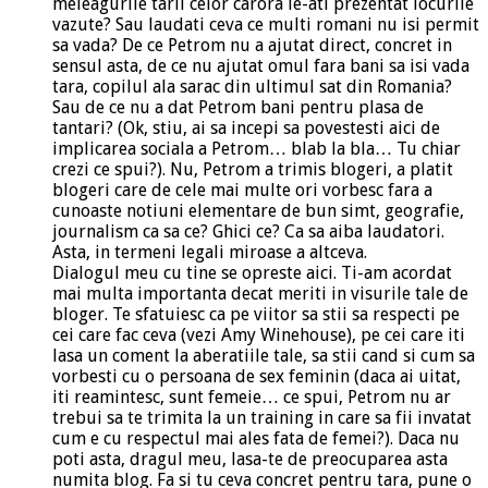
meleagurile tarii celor carora le-ati prezentat locurile
vazute? Sau laudati ceva ce multi romani nu isi permit
sa vada? De ce Petrom nu a ajutat direct, concret in
sensul asta, de ce nu ajutat omul fara bani sa isi vada
tara, copilul ala sarac din ultimul sat din Romania?
Sau de ce nu a dat Petrom bani pentru plasa de
tantari? (Ok, stiu, ai sa incepi sa povestesti aici de
implicarea sociala a Petrom… blab la bla… Tu chiar
crezi ce spui?). Nu, Petrom a trimis blogeri, a platit
blogeri care de cele mai multe ori vorbesc fara a
cunoaste notiuni elementare de bun simt, geografie,
journalism ca sa ce? Ghici ce? Ca sa aiba laudatori.
Asta, in termeni legali miroase a altceva.
Dialogul meu cu tine se opreste aici. Ti-am acordat
mai multa importanta decat meriti in visurile tale de
bloger. Te sfatuiesc ca pe viitor sa stii sa respecti pe
cei care fac ceva (vezi Amy Winehouse), pe cei care iti
lasa un coment la aberatiile tale, sa stii cand si cum sa
vorbesti cu o persoana de sex feminin (daca ai uitat,
iti reamintesc, sunt femeie… ce spui, Petrom nu ar
trebui sa te trimita la un training in care sa fii invatat
cum e cu respectul mai ales fata de femei?). Daca nu
poti asta, dragul meu, lasa-te de preocuparea asta
numita blog. Fa si tu ceva concret pentru tara, pune o