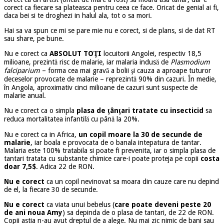
corect ca fiecare sa plateasca pentru ceea ce face. Oricat de genial ai fi,
daca bei si te droghezi in halul ala, tot o sa mori.
Hai sa va spun ce mi se pare mie nu e corect, si de plans, si de dat RT
sau share, pe bune.
Nu e corect ca
ABSOLUT TOŢI
locuitorii Angolei, respectiv 18,5
milioane, prezintă risc de malarie, iar malaria indusă de
Plasmodium
falciparium
– forma cea mai gravă a bolii şi cauza a aproape tuturor
deceselor provocate de malarie – reprezintă 90% din cazuri. În medie,
în Angola, aproximativ cinci milioane de cazuri sunt suspecte de
malarie anual.
Nu e corect ca o simpla
plasa de ţânţari tratate cu insecticid
sa
reduca mortalitatea infantilă cu până la 20%.
Nu e corect ca in Africa,
un copil moare la 30 de secunde de
malarie
, iar boala e provocata de o banala intepatura de tantar.
Malaria este 100% tratabila si poate fi prevenita, iar o simpla plasa de
tantari tratata cu substante chimice care-i poate proteja pe copii
costa
doar 7,5$
. Adica 22 de RON.
Nu e corect
ca un copil nevinovat sa moara din cauze care nu depind
de el, la fiecare 30 de secunde.
Nu e corect
ca viata unui bebelus (
care poate deveni peste 20
de ani noua Amy
) sa depinda de o plasa de tantari, de 22 de RON.
Copii astia n-au avut dreptul de a alege. Nu mai zic nimic de bani sau