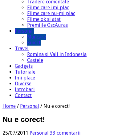
Trailere comentate
Filme care imi plac
Filme care nu-mi plac
Filme ok si atat
Premiile OscAuras
Personal
Mancare
Kinect
Travel
Romina si Vali in Indonezia
Castele
Gadgets
Tutoriale
Imi place
Diverse
Intrebari
Contact
Home
/
Personal
/
Nu e corect!
Nu e corect!
25/07/2011
Personal
33 comentarii