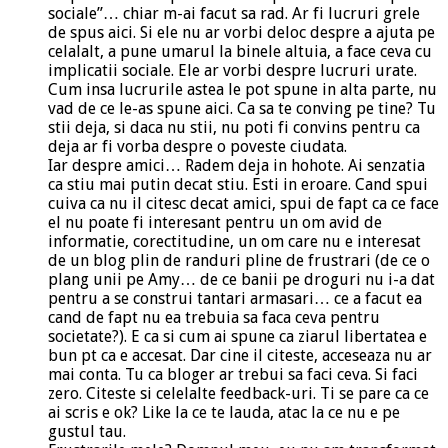
sociale”… chiar m-ai facut sa rad. Ar fi lucruri grele
de spus aici. Si ele nu ar vorbi deloc despre a ajuta pe
celalalt, a pune umarul la binele altuia, a face ceva cu
implicatii sociale. Ele ar vorbi despre lucruri urate.
Cum insa lucrurile astea le pot spune in alta parte, nu
vad de ce le-as spune aici. Ca sa te conving pe tine? Tu
stii deja, si daca nu stii, nu poti fi convins pentru ca
deja ar fi vorba despre o poveste ciudata.
Iar despre amici… Radem deja in hohote. Ai senzatia
ca stiu mai putin decat stiu. Esti in eroare. Cand spui
cuiva ca nu il citesc decat amici, spui de fapt ca ce face
el nu poate fi interesant pentru un om avid de
informatie, corectitudine, un om care nu e interesat
de un blog plin de randuri pline de frustrari (de ce o
plang unii pe Amy… de ce banii pe droguri nu i-a dat
pentru a se construi tantari armasari… ce a facut ea
cand de fapt nu ea trebuia sa faca ceva pentru
societate?). E ca si cum ai spune ca ziarul libertatea e
bun pt ca e accesat. Dar cine il citeste, acceseaza nu ar
mai conta. Tu ca bloger ar trebui sa faci ceva. Si faci
zero. Citeste si celelalte feedback-uri. Ti se pare ca ce
ai scris e ok? Like la ce te lauda, atac la ce nu e pe
gustul tau.