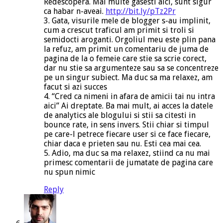
Redescopera. Mai multe gasesti aici, sunt sigur
ca habar n-aveai.
http://bit.ly/pTz2Pr
3. Gata, visurile mele de blogger s-au implinit,
cum a crescut traficul am primit si troli si
semidocti aroganti. Orgoliul meu este plin pana
la refuz, am primit un comentariu de juma de
pagina de la o femeie care stie sa scrie corect,
dar nu stie sa argumenteze sau sa se concentreze
pe un singur subiect. Ma duc sa ma relaxez, am
facut si azi succes
4. “Cred ca nimeni in afara de amicii tai nu intra
aici” Ai dreptate. Ba mai mult, ai acces la datele
de analytics ale blogului si stii sa citesti in
bounce rate, in sens invers. Stii chiar si timpul
pe care-l petrece fiecare user si ce face fiecare,
chiar daca e prieten sau nu. Esti cea mai cea.
5. Adio, ma duc sa ma relaxez, stiind ca nu mai
primesc comentarii de jumatate de pagina care
nu spun nimic
Reply