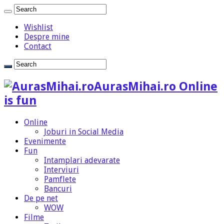
Wishlist
Despre mine
Contact
AurasMihai.ro Online
is fun
Online
Joburi in Social Media
Evenimente
Fun
Intamplari adevarate
Interviuri
Pamflete
Bancuri
De pe net
WOW
Filme