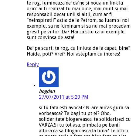
te rog, lumineaza’ne! da’ne si noua un link la
orice’ai fi realizat tu mai bine, mai mult si mai
responsabil decat unii si altii, cum ar fi
“neinspiratii” astia de la Petrom, sa luam si noi
exemplu, sa ne luminam si sa nu mai procedam
gresit pe viitor. Da? Hai ca stiu ca ai exemple,
sunt convinsa de asta!
Da’ pe scurt, te rog, cu liniuta de la capat, bine?
Haide, poti? Vrei? Noi asteptam cu interes!
Reply
bogdan
27/07/2011 at 5:20 PM
si tu fata esti avocat? N-are auras gura sa
vorbeasca? Te bagi tu pt el? Oho,
solidaritate blogereasca. te solidarizezi cu
VARZA.Si tu tot asa, plmbata pe banii
altora ca sa blogareasca la luna? Te oftici