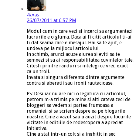
Auras
26/07/2011 at 6:57 PM
Modul cum in care vezi si incerci sa argumentezi
lucrurile e o gluma. Daca ai fi citit articolul ti-ai
fi dat seama care e mesajul. Hai sa te ajut, e
undeva pe la mijlocul articolului.
In schimb, arunci acuze aiurea si eviti sa te
semnezi si sa ai responsabilitatea cuvintelor tale.
Citesti printre randuri si intelegi ce vrei, exact
ca un troll.
Invata si singura diferenta dintre argumente
contra si aberatii sau ironii rautacioase.
PS: Desi iar nu are nici o legatura cu articolul,
petrom m-a trimis pe mine si alti cateva zeci de
bloggeri sa vedem si partea frumoasa a
romaniei, si sa scriem despre ea pe blogurile
noastre. Cine a vazut sau a auzit despre locurile
vizitate in editiile de redescopera a apreciat
initiativa.
Cine a stat intr-un colt si a inghitit in sec,