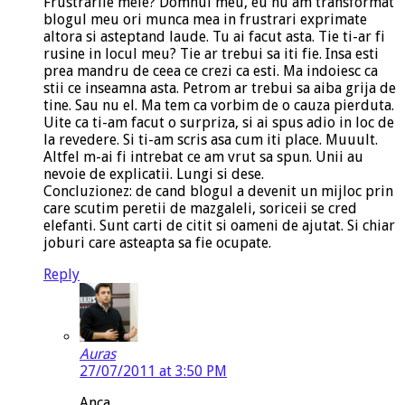
Frustrarile mele? Domnul meu, eu nu am transformat
blogul meu ori munca mea in frustrari exprimate
altora si asteptand laude. Tu ai facut asta. Tie ti-ar fi
rusine in locul meu? Tie ar trebui sa iti fie. Insa esti
prea mandru de ceea ce crezi ca esti. Ma indoiesc ca
stii ce inseamna asta. Petrom ar trebui sa aiba grija de
tine. Sau nu el. Ma tem ca vorbim de o cauza pierduta.
Uite ca ti-am facut o surpriza, si ai spus adio in loc de
la revedere. Si ti-am scris asa cum iti place. Muuult.
Altfel m-ai fi intrebat ce am vrut sa spun. Unii au
nevoie de explicatii. Lungi si dese.
Concluzionez: de cand blogul a devenit un mijloc prin
care scutim peretii de mazgaleli, soriceii se cred
elefanti. Sunt carti de citit si oameni de ajutat. Si chiar
joburi care asteapta sa fie ocupate.
Reply
Auras
27/07/2011 at 3:50 PM
Anca,