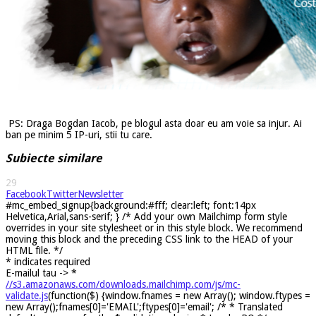
PS: Draga Bogdan Iacob, pe blogul asta doar eu am voie sa injur. Ai
ban pe minim 5 IP-uri, stii tu care.
Subiecte similare
29
Facebook
Twitter
Newsletter
#mc_embed_signup{background:#fff; clear:left; font:14px
Helvetica,Arial,sans-serif; } /* Add your own Mailchimp form style
overrides in your site stylesheet or in this style block. We recommend
moving this block and the preceding CSS link to the HEAD of your
HTML file. */
*
indicates required
E-mailul tau ->
*
//s3.amazonaws.com/downloads.mailchimp.com/js/mc-
validate.js
(function($) {window.fnames = new Array(); window.ftypes =
new Array();fnames[0]='EMAIL';ftypes[0]='email'; /* * Translated