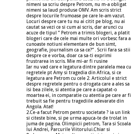
nimeni sa scriu despre Petrom, nu m-a obligat
nimeni sa laud produse OMV. Am scris strict
despre locurile frumoase pe care le-am vazut.
Locuri despre care tu nu ai citit pe blog, nu ai
cautat sa vezi ce si cum ai scris, dar arunci cu
acuze de tipul ” Petrom a trimis blogeri, a platit
blogeri care de cele mai multe ori vorbesc fara a
cunoaste notiuni elementare de bun simt,
geografie, journalism ca sa ce?” . Scrii fara sa stii
despre ce e vorba, doar ca sa-ti exprimi
frustrarea in scris. Mie mi-ar fi rusine
Iar nu vad care e legatura dintre paralela mea cu
regretele pt Amy si tragedia din Africa, si ce
legatura are Petrom cu cele 2. Articolul e strict
despre regretele pentru o drogata care a ales sa
isi bea zilele, si atentia pe care a capatat-o
moartea ei, in comparatie cu atentia pe care ar fi
trebuit sa fie pentru tragediile adevarate din
Angola. Atat!
2.Ce-a facut Petrom pentru societate ? ia un link
si citeste bine, si pe urma apuca-te de trolat in
juma de pagina. Olimpicii petrom, Tara si Scoala
lui Andrei, Parcurile Viitorului.Chiar si