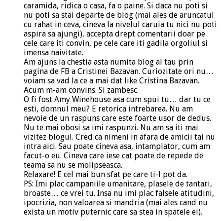
caramida, ridica o casa, fa o paine. Si daca nu poti si
nu poti sa stai departe de blog (mai ales de aruncatul
cu rahat in ceva, cineva la nivelul caruia tu nici nu poti
aspira sa ajungi), accepta drept comentarii doar pe
cele care iti convin, pe cele care iti gadila orgoliul si
imensa naivitate.
Am ajuns la chestia asta numita blog al tau prin
pagina de FB a Cristinei Bazavan. Curiozitate ori nu…
voiam sa vad la ce a mai dat like Cristina Bazavan.
Acum m-am convins. Si zambesc.
O fi fost Amy Winehouse asa cum spui tu… dar tu ce
esti, domnul meu? E retorica intrebarea. Nu am
nevoie de un raspuns care este foarte usor de dedus.
Nu te mai obosi sa imi raspunzi. Nu am sa iti mai
vizitez blogul. Cred ca nimeni in afara de amicii tai nu
intra aici. Sau poate cineva asa, intamplator, cum am
facut-o eu. Cineva care iese cat poate de repede de
teama sa nu se molipseasca.
Relaxare! E cel mai bun sfat pe care ti-l pot da.
PS: Imi plac campaniile umanitare, plasele de tantari,
broaste… ce vrei tu. Insa nu imi plac falsele atitudini,
ipocrizia, non valoarea si mandria (mai ales cand nu
exista un motiv puternic care sa stea in spatele ei).