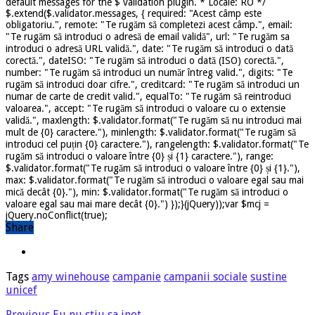
default messages for the $ validation plugin. * Locale: RO */
$.extend($.validator.messages, { required: "Acest câmp este
obligatoriu.", remote: "Te rugăm să completezi acest câmp.", email:
"Te rugăm să introduci o adresă de email validă", url: "Te rugăm sa
introduci o adresă URL validă.", date: "Te rugăm să introduci o dată
corectă.", dateISO: "Te rugăm să introduci o dată (ISO) corectă.",
number: "Te rugăm să introduci un număr întreg valid.", digits: "Te
rugăm să introduci doar cifre.", creditcard: "Te rugăm să introduci un
numar de carte de credit valid.", equalTo: "Te rugăm să reintroduci
valoarea.", accept: "Te rugăm să introduci o valoare cu o extensie
validă.", maxlength: $.validator.format("Te rugăm să nu introduci mai
mult de {0} caractere."), minlength: $.validator.format("Te rugăm să
introduci cel puțin {0} caractere."), rangelength: $.validator.format("Te
rugăm să introduci o valoare între {0} și {1} caractere."), range:
$.validator.format("Te rugăm să introduci o valoare între {0} și {1}."),
max: $.validator.format("Te rugăm să introduci o valoare egal sau mai
mică decât {0}."), min: $.validator.format("Te rugăm să introduci o
valoare egal sau mai mare decât {0}.") });}(jQuery));var $mcj =
jQuery.noConflict(true);
Share
Tags
amy winehouse
campanie
campanii sociale
sustine
unicef
Previous
Eu nu stiu sa inot