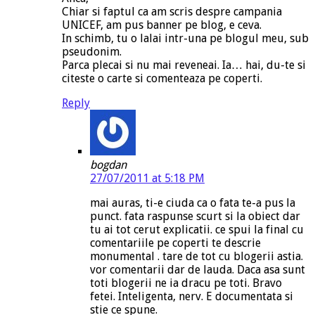
Chiar si faptul ca am scris despre campania
UNICEF, am pus banner pe blog, e ceva.
In schimb, tu o lalai intr-una pe blogul meu, sub
pseudonim.
Parca plecai si nu mai reveneai. Ia… hai, du-te si
citeste o carte si comenteaza pe coperti.
Reply
bogdan
27/07/2011 at 5:18 PM
mai auras, ti-e ciuda ca o fata te-a pus la
punct. fata raspunse scurt si la obiect dar
tu ai tot cerut explicatii. ce spui la final cu
comentariile pe coperti te descrie
monumental . tare de tot cu blogerii astia.
vor comentarii dar de lauda. Daca asa sunt
toti blogerii ne ia dracu pe toti. Bravo
fetei. Inteligenta, nerv. E documentata si
stie ce spune.