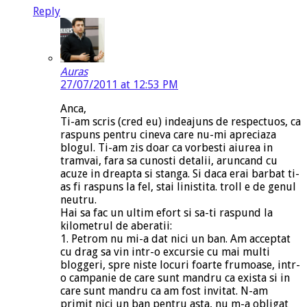
Reply
Auras
27/07/2011 at 12:53 PM
Anca,
Ti-am scris (cred eu) indeajuns de respectuos, ca
raspuns pentru cineva care nu-mi apreciaza
blogul. Ti-am zis doar ca vorbesti aiurea in
tramvai, fara sa cunosti detalii, aruncand cu
acuze in dreapta si stanga. Si daca erai barbat ti-
as fi raspuns la fel, stai linistita. troll e de genul
neutru.
Hai sa fac un ultim efort si sa-ti raspund la
kilometrul de aberatii:
1. Petrom nu mi-a dat nici un ban. Am acceptat
cu drag sa vin intr-o excursie cu mai multi
bloggeri, spre niste locuri foarte frumoase, intr-
o campanie de care sunt mandru ca exista si in
care sunt mandru ca am fost invitat. N-am
primit nici un ban pentru asta, nu m-a obligat