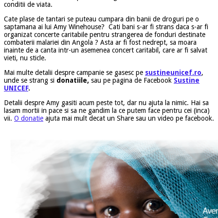
conditii de viata.
Cate plase de tantari se puteau cumpara din banii de droguri pe o
saptamana ai lui Amy Winehouse? Cati bani s-ar fi strans daca s-ar fi
organizat concerte caritabile pentru strangerea de fonduri destinate
combaterii malariei din Angola ? Asta ar fi fost nedrept, sa moara
inainte de a canta intr-un asemenea concert caritabil, care ar fi salvat
vieti, nu sticle.
Mai multe detalii despre campanie se gasesc pe
sustineunicef.ro
,
unde se strang si
donatiile,
sau pe pagina de Facebook
Sustine
UNICEF
.
Detalii despre Amy gasiti acum peste tot, dar nu ajuta la nimic. Hai sa
lasam mortii in pace si sa ne gandim la ce putem face pentru cei (inca)
vii.
O donatie
ajuta mai mult decat un Share sau un video pe facebook.