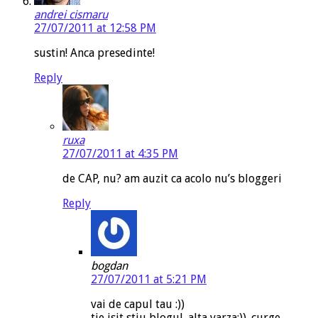
andrei cismaru
27/07/2011 at 12:58 PM
sustin! Anca presedinte!
Reply
ruxa
27/07/2011 at 4:35 PM
de CAP, nu? am auzit ca acolo nu’s bloggeri
Reply
bogdan
27/07/2011 at 5:21 PM
vai de capul tau :))
tie isit stiu blogul. alta varza:)). curge