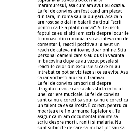
maramuresul, asa cum am avut eu ocazia.
La fel de convins am fost cand am plecat
din tara, in roma sau la bulgari. Asa ca n-
are rost sa o dai in balarii de tipul “scrii
pentru ca te-a platit cineva”. Si te inseli,
faptul ca eu si altii am scris despre locurile
frumoase din romania a stras cateva mii de
comentarii, reactii pozitive si a avut un
reach de cateva milioane, doar online. Stiu
personal oameni care s-au dus in vacanta
in bucovina dupa ce au vazut pozele si
reactiile celor din excursie si care m-au
intrebat ce pot sa viziteze si ce sa evite. Asa
ca iar vorbesti aiurea-n tramvai
La fel de convins am scris si despre
drogata cu voce care a ales sticla in locul
unei cariere muzicale. La fel de convins
sunt ca nu e corect sa spui ca nu e corect ca
un talent ca ea sa irosit. E corect, pentru ca
moartea ei e fix urmarea faptelor ei. Te
asigur ca m-am documentat inainte sa
scriu despre morti, raniti si malarie. Nu
sunt subiecte de care sa-mi bat joc sau sa