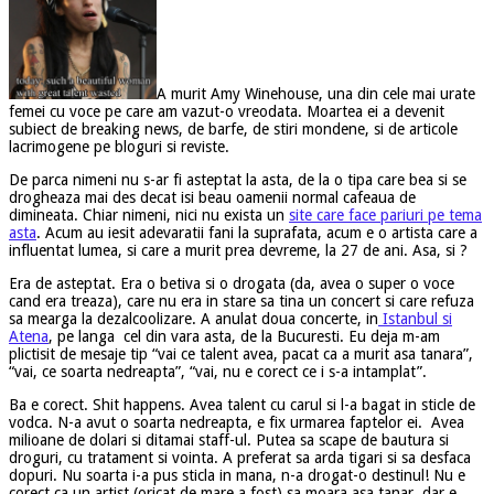
A murit Amy Winehouse, una din cele mai urate
femei cu voce pe care am vazut-o vreodata. Moartea ei a devenit
subiect de breaking news, de barfe, de stiri mondene, si de articole
lacrimogene pe bloguri si reviste.
De parca nimeni nu s-ar fi asteptat la asta, de la o tipa care bea si se
drogheaza mai des decat isi beau oamenii normal cafeaua de
dimineata. Chiar nimeni, nici nu exista un
site care face pariuri pe tema
asta
. Acum au iesit adevaratii fani la suprafata, acum e o artista care a
influentat lumea, si care a murit prea devreme, la 27 de ani. Asa, si ?
Era de asteptat. Era o betiva si o drogata (da, avea o super o voce
cand era treaza), care nu era in stare sa tina un concert si care refuza
sa mearga la dezalcoolizare. A anulat doua concerte, in
Istanbul si
Atena
, pe langa cel din vara asta, de la Bucuresti. Eu deja m-am
plictisit de mesaje tip “vai ce talent avea, pacat ca a murit asa tanara”,
“vai, ce soarta nedreapta”, “vai, nu e corect ce i s-a intamplat”.
Ba e corect. Shit happens. Avea talent cu carul si l-a bagat in sticle de
vodca. N-a avut o soarta nedreapta, e fix urmarea faptelor ei. Avea
milioane de dolari si ditamai staff-ul. Putea sa scape de bautura si
droguri, cu tratament si vointa. A preferat sa arda tigari si sa desfaca
dopuri. Nu soarta i-a pus sticla in mana, n-a drogat-o destinul! Nu e
corect ca un artist (oricat de mare a fost) sa moara asa tanar, dar e