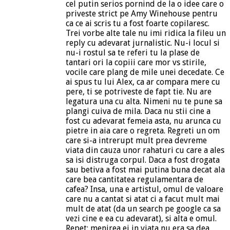
cel putin serios pornind de la o idee care o
priveste strict pe Amy Winehouse pentru
ca ce ai scris tu a fost foarte copilaresc.
Trei vorbe alte tale nu imi ridica la fileu un
reply cu adevarat jurnalistic. Nu-i locul si
nu-i rostul sa te referi tu la plase de
tantari ori la copiii care mor vs stirile,
vocile care plang de mile unei decedate. Ce
ai spus tu lui Alex, ca ar compara mere cu
pere, ti se potriveste de fapt tie. Nu are
legatura una cu alta. Nimeni nu te pune sa
plangi cuiva de mila. Daca nu stii cine a
fost cu adevarat femeia asta, nu arunca cu
pietre in aia care o regreta. Regreti un om
care si-a intrerupt mult prea devreme
viata din cauza unor rahaturi cu care a ales
sa isi distruga corpul. Daca a fost drogata
sau betiva a fost mai putina buna decat ala
care bea cantitatea regulamentara de
cafea? Insa, una e artistul, omul de valoare
care nu a cantat si atat ci a facut mult mai
mult de atat (da un search pe google ca sa
vezi cine e ea cu adevarat), si alta e omul.
Repet: menirea ei in viata nu era sa dea