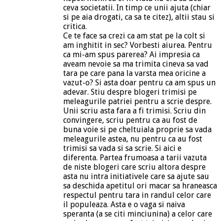
ceva societatii. In timp ce unii ajuta (chiar
si pe aia drogati, ca sa te citez), altii stau si
critica.
Ce te face sa crezi ca am stat pe la colt si
am inghitit in sec? Vorbesti aiurea. Pentru
ca mi-am spus parerea? Ai impresia ca
aveam nevoie sa ma trimita cineva sa vad
tara pe care pana la varsta mea oricine a
vazut-o? Si asta doar pentru ca am spus un
adevar. Stiu despre blogeri trimisi pe
meleagurile patriei pentru a scrie despre.
Unii scriu asta fara a fi trimisi. Scriu din
convingere, scriu pentru ca au fost de
buna voie si pe cheltuiala proprie sa vada
meleagurile astea, nu pentru ca au fost
trimisi sa vada si sa scrie. Si aici e
diferenta. Partea frumoasa a tarii vazuta
de niste blogeri care scriu altora despre
asta nu intra initiativele care sa ajute sau
sa deschida apetitul ori macar sa hraneasca
respectul pentru tara in randul celor care
il populeaza. Asta e o vaga si naiva
speranta (a se citi minciunina) a celor care