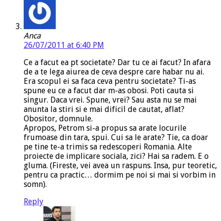
Anca
26/07/2011 at 6:40 PM
Ce a facut ea pt societate? Dar tu ce ai facut? In afara
de a te lega aiurea de ceva despre care habar nu ai.
Era scopul ei sa faca ceva pentru societate? Ti-as
spune eu ce a facut dar m-as obosi. Poti cauta si
singur. Daca vrei. Spune, vrei? Sau asta nu se mai
anunta la stiri si e mai dificil de cautat, aflat?
Obositor, domnule.
Apropos, Petrom si-a propus sa arate locurile
frumoase din tara, spui. Cui sa le arate? Tie, ca doar
pe tine te-a trimis sa redescoperi Romania. Alte
proiecte de implicare sociala, zici? Hai sa radem. E o
gluma. (Fireste, vei avea un raspuns. Insa, pur teoretic,
pentru ca practic… dormim pe noi si mai si vorbim in
somn).
Reply