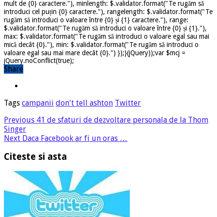
mult de {0} caractere."), minlength: $.validator.format("Te rugăm să
introduci cel puțin {0} caractere."), rangelength: $.validator.format("Te
rugăm să introduci o valoare între {0} și {1} caractere."), range:
$.validator.format("Te rugăm să introduci o valoare între {0} și {1}."),
max: $.validator.format("Te rugăm să introduci o valoare egal sau mai
mică decât {0}."), min: $.validator.format("Te rugăm să introduci o
valoare egal sau mai mare decât {0}.") });}(jQuery));var $mcj =
jQuery.noConflict(true);
Share
Tags
campanii
don't tell ashton
Twitter
Previous
41 de sfaturi de dezvoltare personala de la Thom
Singer
Next
Daca Facebook ar fi un oras …
Citeste si asta