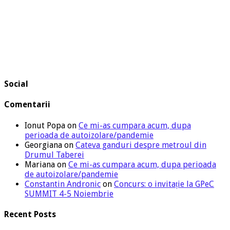
Social
Comentarii
Ionut Popa
on
Ce mi-as cumpara acum, dupa
perioada de autoizolare/pandemie
Georgiana
on
Cateva ganduri despre metroul din
Drumul Taberei
Mariana
on
Ce mi-as cumpara acum, dupa perioada
de autoizolare/pandemie
Constantin Andronic
on
Concurs: o invitație la GPeC
SUMMIT 4-5 Noiembrie
Recent Posts