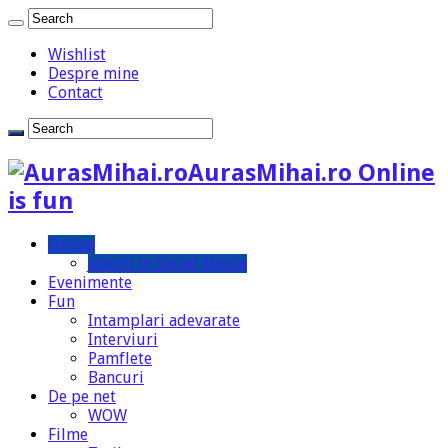
Wishlist
Despre mine
Contact
AurasMihai.ro Online
is fun
Online
Joburi in Social Media
Evenimente
Fun
Intamplari adevarate
Interviuri
Pamflete
Bancuri
De pe net
WOW
Filme