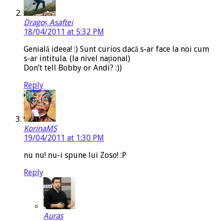
Dragoș Asaftei
18/04/2011 at 5:32 PM
Genială ideea! :) Sunt curios dacă s-ar face la noi cum
s-ar intitula. (la nivel național)
Don’t tell Bobby or Andi? :))
Reply
KorinaMS
19/04/2011 at 1:30 PM
nu nu! nu-i spune lui Zoso! :P
Reply
Auras