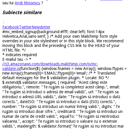
sau lui
Andi Moisescu
?
Subiecte similare
1
Facebook
Twitter
Newsletter
#mc_embed_signup{background:#fff; clear:left; font:14px
Helvetica,Arial,sans-serif; } /* Add your own Mailchimp form style
overrides in your site stylesheet or in this style block. We recommend
moving this block and the preceding CSS link to the HEAD of your
HTML file. */
*
indicates required
E-mailul tau ->
*
//s3.amazonaws.com/downloads.mailchimp.com/js/mc-
validate.js
(function($) {window.fnames = new Array(); window.ftypes =
new Array();fnames[0]='EMAIL';ftypes[0]='email'; /* * Translated
default messages for the $ validation plugin. * Locale: RO */
$.extend($.validator.messages, { required: "Acest câmp este
obligatoriu.", remote: "Te rugăm să completezi acest câmp.", email:
"Te rugăm să introduci o adresă de email validă", url: "Te rugăm sa
introduci o adresă URL validă.", date: "Te rugăm să introduci o dată
corectă.", dateISO: "Te rugăm să introduci o dată (ISO) corectă.",
number: "Te rugăm să introduci un număr întreg valid.", digits: "Te
rugăm să introduci doar cifre.", creditcard: "Te rugăm să introduci un
numar de carte de credit valid.", equalTo: "Te rugăm să reintroduci
valoarea.", accept: "Te rugăm să introduci o valoare cu o extensie
validă.", maxlength: $.validator.format("Te rugăm să nu introduci mai