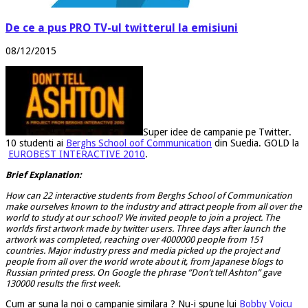
De ce a pus PRO TV-ul twitterul la emisiuni
08/12/2015
Super idee de campanie pe Twitter.
10 studenti ai
Berghs School oof Communication
din Suedia. GOLD la
EUROBEST INTERACTIVE 2010
.
Brief Explanation:
How can 22 interactive students from Berghs School of Communication
make ourselves known to the industry and attract people from all over the
world to study at our school? We invited people to join a project. The
worlds first artwork made by twitter users. Three days after launch the
artwork was completed, reaching over 4000000 people from 151
countries. Major industry press and media picked up the project and
people from all over the world wrote about it, from Japanese blogs to
Russian printed press. On Google the phrase ”Don’t tell Ashton” gave
130000 results the first week.
Cum ar suna la noi o campanie similara ? Nu-i spune lui
Bobby Voicu