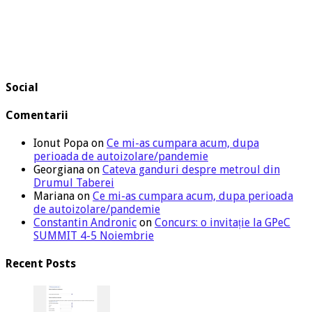
Social
Comentarii
Ionut Popa
on
Ce mi-as cumpara acum, dupa
perioada de autoizolare/pandemie
Georgiana
on
Cateva ganduri despre metroul din
Drumul Taberei
Mariana
on
Ce mi-as cumpara acum, dupa perioada
de autoizolare/pandemie
Constantin Andronic
on
Concurs: o invitație la GPeC
SUMMIT 4-5 Noiembrie
Recent Posts