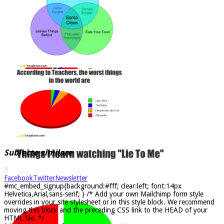
Subiecte similare
7
Facebook
Twitter
Newsletter
#mc_embed_signup{background:#fff; clear:left; font:14px
Helvetica,Arial,sans-serif; } /* Add your own Mailchimp form style
overrides in your site stylesheet or in this style block. We recommend
moving this block and the preceding CSS link to the HEAD of your
HTML file. */