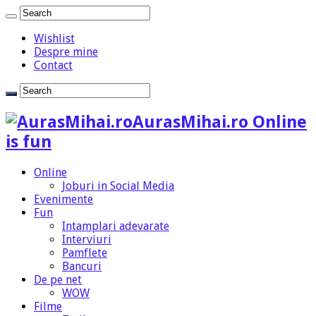
Wishlist
Despre mine
Contact
AurasMihai.ro Online
is fun
Online
Joburi in Social Media
Evenimente
Fun
Intamplari adevarate
Interviuri
Pamflete
Bancuri
De pe net
WOW
Filme