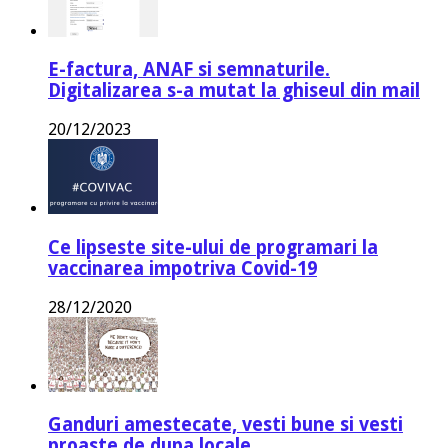
E-factura, ANAF si semnaturile.
Digitalizarea s-a mutat la ghiseul din mail
20/12/2023
Ce lipseste site-ului de programari la
vaccinarea impotriva Covid-19
28/12/2020
Ganduri amestecate, vesti bune si vesti
proaste de dupa locale