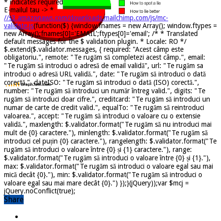
*
indicates required
E-mailul tau ->
*
//s3.amazonaws.com/downloads.mailchimp.com/js/mc-
validate.js
(function($) {window.fnames = new Array(); window.ftypes =
new Array();fnames[0]='EMAIL';ftypes[0]='email'; /* * Translated
default messages for the $ validation plugin. * Locale: RO */
$.extend($.validator.messages, { required: "Acest câmp este
obligatoriu.", remote: "Te rugăm să completezi acest câmp.", email:
"Te rugăm să introduci o adresă de email validă", url: "Te rugăm sa
introduci o adresă URL validă.", date: "Te rugăm să introduci o dată
corectă.", dateISO: "Te rugăm să introduci o dată (ISO) corectă.",
number: "Te rugăm să introduci un număr întreg valid.", digits: "Te
rugăm să introduci doar cifre.", creditcard: "Te rugăm să introduci un
numar de carte de credit valid.", equalTo: "Te rugăm să reintroduci
valoarea.", accept: "Te rugăm să introduci o valoare cu o extensie
validă.", maxlength: $.validator.format("Te rugăm să nu introduci mai
mult de {0} caractere."), minlength: $.validator.format("Te rugăm să
introduci cel puțin {0} caractere."), rangelength: $.validator.format("Te
rugăm să introduci o valoare între {0} și {1} caractere."), range:
$.validator.format("Te rugăm să introduci o valoare între {0} și {1}."),
max: $.validator.format("Te rugăm să introduci o valoare egal sau mai
mică decât {0}."), min: $.validator.format("Te rugăm să introduci o
valoare egal sau mai mare decât {0}.") });}(jQuery));var $mcj =
jQuery.noConflict(true);
Share