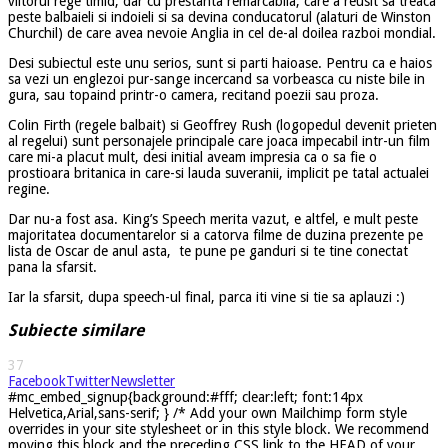
viitorul rege timid, dar cu prestanta remarcabila, care a reusit sa treaca
peste balbaieli si indoieli si sa devina conducatorul (alaturi de Winston
Churchil) de care avea nevoie Anglia in cel de-al doilea razboi mondial.
Desi subiectul este unu serios, sunt si parti haioase. Pentru ca e haios
sa vezi un englezoi pur-sange incercand sa vorbeasca cu niste bile in
gura, sau topaind printr-o camera, recitand poezii sau proza.
Colin Firth (regele balbait) si Geoffrey Rush (logopedul devenit prieten
al regelui) sunt personajele principale care joaca impecabil intr-un film
care mi-a placut mult, desi initial aveam impresia ca o sa fie o
prostioara britanica in care-si lauda suveranii, implicit pe tatal actualei
regine.
Dar nu-a fost asa. King’s Speech merita vazut, e altfel, e mult peste
majoritatea documentarelor si a catorva filme de duzina prezente pe
lista de Oscar de anul asta, te pune pe ganduri si te tine conectat
pana la sfarsit.
Iar la sfarsit, dupa speech-ul final, parca iti vine si tie sa aplauzi :)
Subiecte similare
37
Facebook
Twitter
Newsletter
#mc_embed_signup{background:#fff; clear:left; font:14px
Helvetica,Arial,sans-serif; } /* Add your own Mailchimp form style
overrides in your site stylesheet or in this style block. We recommend
moving this block and the preceding CSS link to the HEAD of your