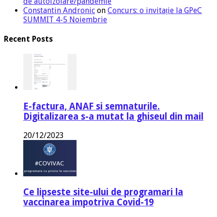
de autoizolare/pandemie
Constantin Andronic
on
Concurs: o invitație la GPeC
SUMMIT 4-5 Noiembrie
Recent Posts
E-factura, ANAF si semnaturile.
Digitalizarea s-a mutat la ghiseul din mail
20/12/2023
Ce lipseste site-ului de programari la
vaccinarea impotriva Covid-19