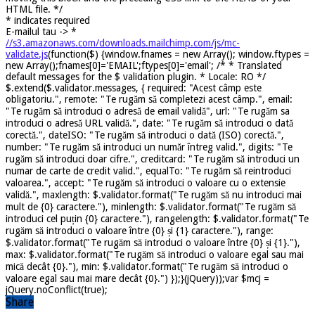
HTML file. */
*
indicates required
E-mailul tau ->
*
//s3.amazonaws.com/downloads.mailchimp.com/js/mc-
validate.js
(function($) {window.fnames = new Array(); window.ftypes =
new Array();fnames[0]='EMAIL';ftypes[0]='email'; /* * Translated
default messages for the $ validation plugin. * Locale: RO */
$.extend($.validator.messages, { required: "Acest câmp este
obligatoriu.", remote: "Te rugăm să completezi acest câmp.", email:
"Te rugăm să introduci o adresă de email validă", url: "Te rugăm sa
introduci o adresă URL validă.", date: "Te rugăm să introduci o dată
corectă.", dateISO: "Te rugăm să introduci o dată (ISO) corectă.",
number: "Te rugăm să introduci un număr întreg valid.", digits: "Te
rugăm să introduci doar cifre.", creditcard: "Te rugăm să introduci un
numar de carte de credit valid.", equalTo: "Te rugăm să reintroduci
valoarea.", accept: "Te rugăm să introduci o valoare cu o extensie
validă.", maxlength: $.validator.format("Te rugăm să nu introduci mai
mult de {0} caractere."), minlength: $.validator.format("Te rugăm să
introduci cel puțin {0} caractere."), rangelength: $.validator.format("Te
rugăm să introduci o valoare între {0} și {1} caractere."), range:
$.validator.format("Te rugăm să introduci o valoare între {0} și {1}."),
max: $.validator.format("Te rugăm să introduci o valoare egal sau mai
mică decât {0}."), min: $.validator.format("Te rugăm să introduci o
valoare egal sau mai mare decât {0}.") });}(jQuery));var $mcj =
jQuery.noConflict(true);
Share