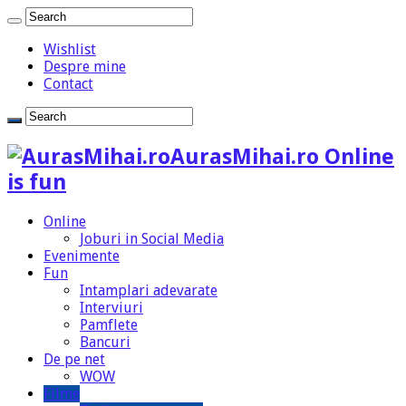
Wishlist
Despre mine
Contact
AurasMihai.ro Online
is fun
Online
Joburi in Social Media
Evenimente
Fun
Intamplari adevarate
Interviuri
Pamflete
Bancuri
De pe net
WOW
Filme