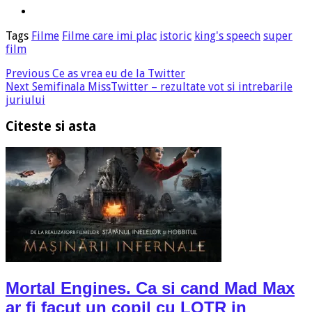
Tags
Filme
Filme care imi plac
istoric
king's speech
super
film
Previous
Ce as vrea eu de la Twitter
Next
Semifinala MissTwitter – rezultate vot si intrebarile
juriului
Citeste si asta
Mortal Engines. Ca si cand Mad Max
ar fi facut un copil cu LOTR in