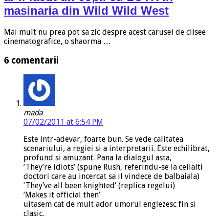
masinaria din Wild Wild West
Mai mult nu prea pot sa zic despre acest carusel de clisee
cinematografice, o shaorma …
6 comentarii
mada
07/02/2011 at 6:54 PM
Este intr-adevar, foarte bun. Se vede calitatea
scenariului, a regiei si a interpretarii. Este echilibrat,
profund si amuzant. Pana la dialogul asta,
‘They’re idiots’ (spune Rush, referindu-se la ceilalti
doctori care au incercat sa il vindece de balbaiala)
‘They’ve all been knighted’ (replica regelui)
‘Makes it official then’
uitasem cat de mult ador umorul englezesc fin si
clasic.