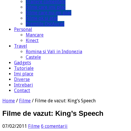
Trailere comentate
Filme care imi plac
Filme care nu-mi plac
Filme ok si atat
Premiile OscAuras
Personal
Mancare
Kinect
Travel
Romina si Vali in Indonezia
Castele
Gadgets
Tutoriale
Imi place
Diverse
Intrebari
Contact
Home
/
Filme
/
Filme de vazut: King’s Speech
Filme de vazut: King’s Speech
07/02/2011
Filme
6 comentarii