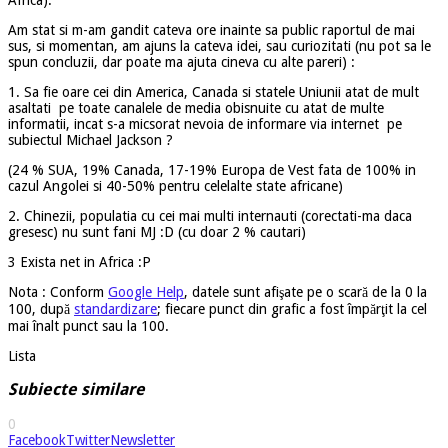
Am stat si m-am gandit cateva ore inainte sa public raportul de mai
sus, si momentan, am ajuns la cateva idei, sau curiozitati (nu pot sa le
spun concluzii, dar poate ma ajuta cineva cu alte pareri) :
1. Sa fie oare cei din America, Canada si statele Uniunii atat de mult
asaltati pe toate canalele de media obisnuite cu atat de multe
informatii, incat s-a micsorat nevoia de informare via internet pe
subiectul Michael Jackson ?
(24 % SUA, 19% Canada, 17-19% Europa de Vest fata de 100% in
cazul Angolei si 40-50% pentru celelalte state africane)
2. Chinezii, populatia cu cei mai multi internauti (corectati-ma daca
gresesc) nu sunt fani MJ :D (cu doar 2 % cautari)
3 Exista net in Africa :P
Nota : Conform
Google Help
, datele sunt afişate pe o scară de la 0 la
100, după
standardizare
; fiecare punct din grafic a fost împărţit la cel
mai înalt punct sau la 100.
Lista
Subiecte similare
0
Facebook
Twitter
Newsletter