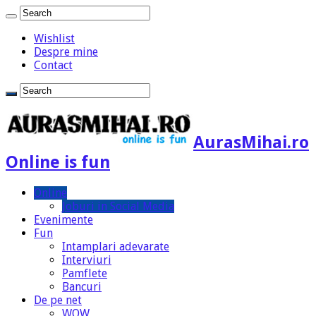
Wishlist
Despre mine
Contact
AurasMihai.ro
Online is fun
Online
Joburi in Social Media
Evenimente
Fun
Intamplari adevarate
Interviuri
Pamflete
Bancuri
De pe net
WOW