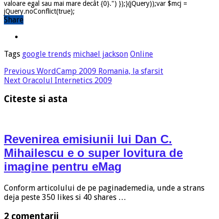
valoare egal sau mai mare decât {0}.") });}(jQuery));var $mcj =
jQuery.noConflict(true);
Share
Tags
google trends
michael jackson
Online
Previous
WordCamp 2009 Romania, la sfarsit
Next
Oracolul Internetics 2009
Citeste si asta
Revenirea emisiunii lui Dan C.
Mihailescu e o super lovitura de
imagine pentru eMag
Conform articolului de pe paginademedia, unde a strans
deja peste 350 likes si 40 shares …
2 comentarii