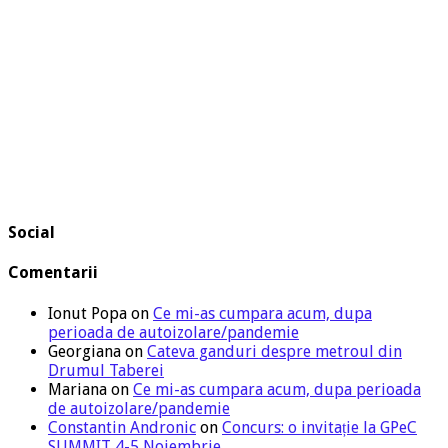
Social
Comentarii
Ionut Popa
on
Ce mi-as cumpara acum, dupa
perioada de autoizolare/pandemie
Georgiana
on
Cateva ganduri despre metroul din
Drumul Taberei
Mariana
on
Ce mi-as cumpara acum, dupa perioada
de autoizolare/pandemie
Constantin Andronic
on
Concurs: o invitație la GPeC
SUMMIT 4-5 Noiembrie