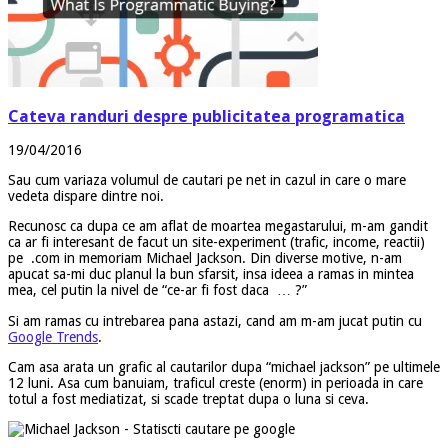
Cateva randuri despre publicitatea programatica
19/04/2016
Sau cum variaza volumul de cautari pe net in cazul in care o mare
vedeta dispare dintre noi.
Recunosc ca dupa ce am aflat de moartea megastarului, m-am gandit
ca ar fi interesant de facut un site-experiment (trafic, income, reactii)
pe .com in memoriam Michael Jackson. Din diverse motive, n-am
apucat sa-mi duc planul la bun sfarsit, insa ideea a ramas in mintea
mea, cel putin la nivel de “ce-ar fi fost daca … ?”
Si am ramas cu intrebarea pana astazi, cand am m-am jucat putin cu
Google Trends
.
Cam asa arata un grafic al cautarilor dupa “michael jackson” pe ultimele
12 luni. Asa cum banuiam, traficul creste (enorm) in perioada in care
totul a fost mediatizat, si scade treptat dupa o luna si ceva.