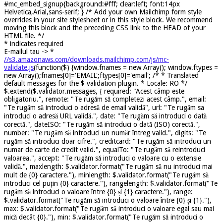
#mc_embed_signup{background:#fff; clear:left; font:14px
Helvetica,Arial,sans-serif; } /* Add your own Mailchimp form style
overrides in your site stylesheet or in this style block. We recommend
moving this block and the preceding CSS link to the HEAD of your
HTML file. */
*
indicates required
E-mailul tau ->
*
//s3.amazonaws.com/downloads.mailchimp.com/js/mc-
validate.js
(function($) {window.fnames = new Array(); window.ftypes =
new Array();fnames[0]='EMAIL';ftypes[0]='email'; /* * Translated
default messages for the $ validation plugin. * Locale: RO */
$.extend($.validator.messages, { required: "Acest câmp este
obligatoriu.", remote: "Te rugăm să completezi acest câmp.", email:
"Te rugăm să introduci o adresă de email validă", url: "Te rugăm sa
introduci o adresă URL validă.", date: "Te rugăm să introduci o dată
corectă.", dateISO: "Te rugăm să introduci o dată (ISO) corectă.",
number: "Te rugăm să introduci un număr întreg valid.", digits: "Te
rugăm să introduci doar cifre.", creditcard: "Te rugăm să introduci un
numar de carte de credit valid.", equalTo: "Te rugăm să reintroduci
valoarea.", accept: "Te rugăm să introduci o valoare cu o extensie
validă.", maxlength: $.validator.format("Te rugăm să nu introduci mai
mult de {0} caractere."), minlength: $.validator.format("Te rugăm să
introduci cel puțin {0} caractere."), rangelength: $.validator.format("Te
rugăm să introduci o valoare între {0} și {1} caractere."), range:
$.validator.format("Te rugăm să introduci o valoare între {0} și {1}."),
max: $.validator.format("Te rugăm să introduci o valoare egal sau mai
mică decât {0}."), min: $.validator.format("Te rugăm să introduci o